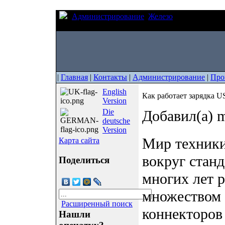
Администрирование
Железо
Как работает 
смартфон
|
Главная
|
Контакты
|
Администрирование
|
Про
English
Как работает зарядка U
Version
Die
Добавил(а) m
deutsche
Version
Мир техники
Карта сайта
вокруг станд
Поделиться
многих лет 
множеством 
Расширенный поиск
коннекторов 
Нашли