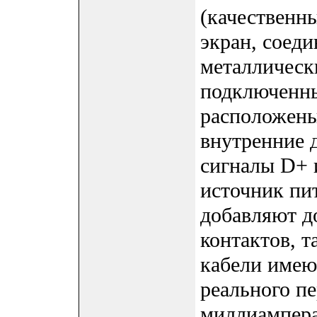
(качественн
экран, соед
металлическ
подключенны
расположены
внутренние д
сигналы D+ 
источник пи
добавляют д
контактов, 
кабели имеют
реального пе
миллиампера