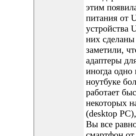
этим появила
питания от 
устройства 
них сделаны
заметили, ч
адаптеры дл
иногда одно
ноутбуке бо
работает быс
некоторых н
(desktop PC)
Вы все равн
смартфон от