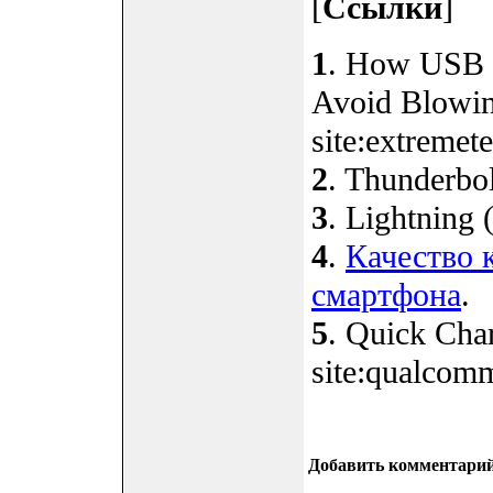
[
Ссылки
]
1
. How USB 
Avoid Blowi
site:extremet
2
. Thunderbol
3
. Lightning 
4
.
Качество 
смартфона
.
5
. Quick Cha
site:qualcom
Добавить комментари