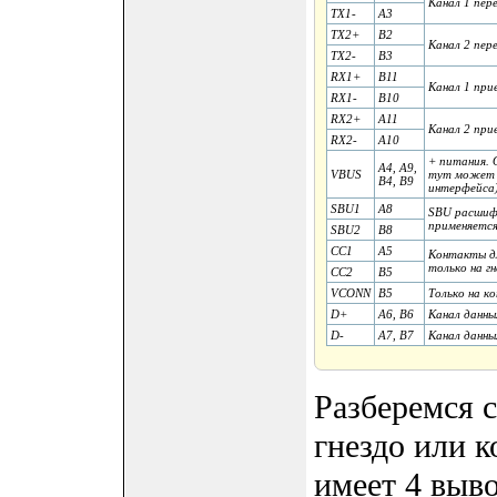
Канал 1 пер
TX1-
A3
TX2+
B2
Канал 2 пер
TX2-
B3
RX1+
B11
Канал 1 при
RX1-
B10
RX2+
A11
Канал 2 при
RX2-
A10
+ питания. 
A4, A9,
VBUS
тут может б
B4, B9
интерфейса)
SBU1
A8
SBU расшифр
применяется
SBU2
B8
CC1
A5
Контакты дл
только на г
CC2
B5
VCONN
B5
Только на ко
D+
A6, B6
Канал данны
D-
A7, B7
Канал данны
Разберемся 
гнездо или 
имеет 4 выво