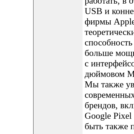
работать, в 
USB и конне
фирмы Apple
теоретическ
способность
больше мощн
с интерфейс
дюймовом Ma
Мы также ув
современных
брендов, вк
Google Pixel
быть также 