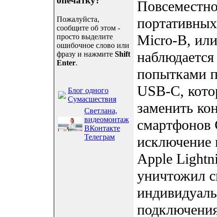
опечатку?
Повсеместно
Пожалуйста,
портативных
сообщите об этом -
Micro-B, или
просто выделите
ошибочное слово или
наблюдается
фразу и нажмите
Shift
Enter
.
попытками п
USB-C, кото
Блог одного
Сумасшествия
заменить ко
Светлана,
видеомонтаж
смартфонов 
ВКонтакте
Телеграм
исключение 
Apple Lightn
уничтожил с
индивидуаль
подключения