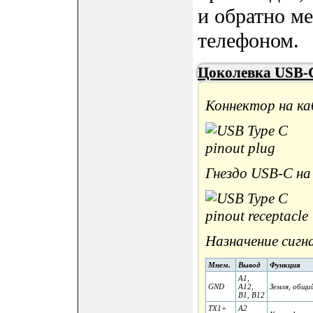
и обратно м
телефоном.
Цоколевка USB-
Коннектор на ка
Гнездо USB-C на
Назначение сигн
Мнем.
Вывод
Функция
A1,
GND
A12,
Земля, общий
B1, B12
TX1+
A2