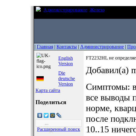
Администрирование
Железо
FT2232HL не о
VID_0000 PID_0000)
|
Главная
|
Контакты
|
Администрирование
|
Про
FT2232HL не определяе
English
Version
Добавил(а) m
Die
deutsche
Version
Симптомы: 
Карта сайта
все выводы 
Поделиться
норме, кварц
после подкл
10..15 ничег
Расширенный поиск