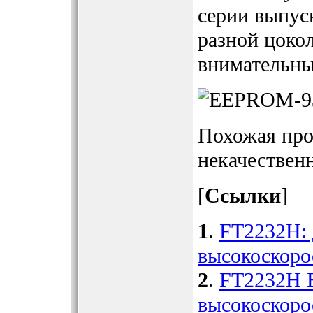
серии выпус
разной цоко
внимательны
Похожая про
некачествен
[
Ссылки
]
1
.
FT2232H: 
высокоскоро
2
.
FT2232H B
высокоскоро