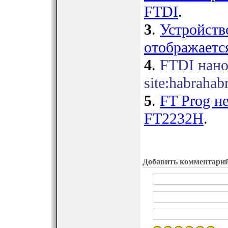
FTDI
.
3
.
Устройств
отображаетс
4
.
FTDI нано
site:habrahabr
5
.
FT Prog н
FT2232H
.
Добавить комментари