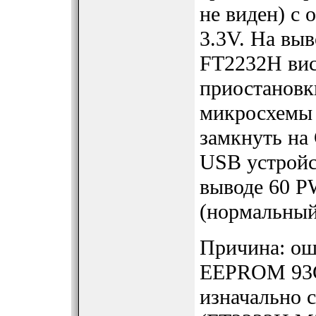
не виден) с
3.3V. На вы
FT2232H виси
приостанов
микросхемы
замкнуть на
USB устройс
выводе 60 P
(нормальный
Причина: ош
EEPROM 93C4
изначально 