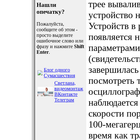
трее вывали
Нашли
опечатку?
устройство н
Устройств в
Пожалуйста,
сообщите об этом -
появляется н
просто выделите
ошибочное слово или
параметрам
фразу и нажмите
Shift
Enter
.
(свидетельст
завершилась 
Блог одного
Сумасшествия
посмотреть 
Светлана,
видеомонтаж
осциллографо
ВКонтакте
Телеграм
наблюдается
скорости по
100-мегагер
время как т