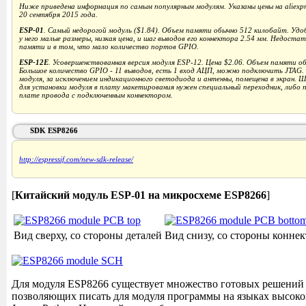
Ниже приведена информация по самым популярным модулям. Указаны цены на aliexpr
20 сентября 2015 года.
ESP-01
. Самый недорогой модуль ($1.84). Объем памяти обычно 512 килобайт. Удо
у него малые размеры, низкая цена, и шаг выводов его коннектора 2.54 мм. Недоста
памяти и в том, что мало количество портов GPIO.
ESP-12E
. Усовершенствованная версия модуля ESP-12. Цена $2.06. Объем памяти об
Большое количество GPIO - 11 выводов, есть 1 вход АЦП, можно подключить JTAG. 
модуля, за исключением индикационного светодиода и антенны, помещена в экран. 
для установки модуля в плату макетирования нужен специальный переходник, либо 
плате провода с подключенным коннектором.
SDK ESP8266
http://espressif.com/new-sdk-release/
[
Китайский модуль ESP-01 на микросхеме ESP8266
]
Вид сверху, со стороны деталей
Вид снизу, со стороны коннек
Для модуля ESP8266 существует множество готовых решений
позволяющих писать для модуля программы на языках высоко