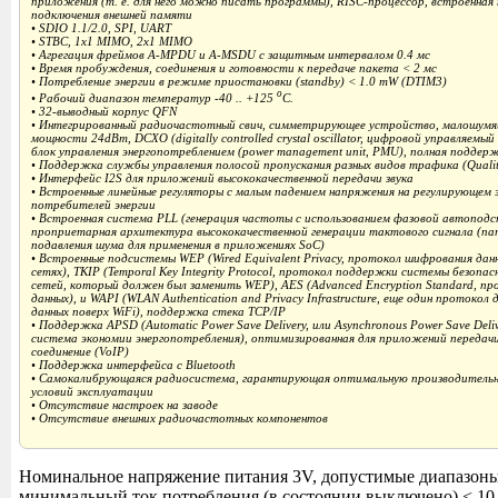
приложения (т. е. для него можно писать программы), RISC-процессор, встроенна
подключения внешней памяти
• SDIO 1.1/2.0, SPI, UART
• STBC, 1x1 MIMO, 2x1 MIMO
• Агрегация фреймов A-MPDU и A-MSDU с защитным интервалом 0.4 мс
• Время пробуждения, соединения и готовности к передаче пакета < 2 мс
• Потребление энергии в режиме приостановки (standby) < 1.0 mW (DTIM3)
o
• Рабочий диапазон температур -40 .. +125
C.
• 32-выводный корпус QFN
• Интегрированный радиочастотный свич, симметрирующее устройство, малошумящ
мощности 24dBm, DCXO (digitally controlled crystal oscillator, цифровой управляемы
блок управления энергопотреблением (power management unit, PMU), полная поддер
• Поддержка службы управления полосой пропускания разных видов трафика (Quality 
• Интерфейс I2S для приложений высококачественной передачи звука
• Встроенные линейные регуляторы с малым падением напряжения на регулирующем э
потребителей энергии
• Встроенная система PLL (генерация частоты с использованием фазовой автопод
проприетарная архитектура высококачественной генерации тактового сигнала (п
подавления шума для применения в приложениях SoC)
• Встроенные подсистемы WEP (Wired Equivalent Privacy, протокол шифрования дан
сетях), TKIP (Temporal Key Integrity Protocol, протокол поддержки системы безопа
сетей, который должен был заменить WEP), AES (Advanced Encryption Standard, п
данных), и WAPI (WLAN Authentication and Privacy Infrastructure, еще один протокол
данных поверх WiFi), поддержка стека TCP/IP
• Поддержка APSD (Automatic Power Save Delivery, или Asynchronous Power Save Del
система экономии энергопотребления), оптимизированная для приложений передачи 
соединение (VoIP)
• Поддержка интерфейса с Bluetooth
• Самокалибрующаяся радиосистема, гарантирующая оптимальную производительно
условий эксплуатации
• Отсутствие настроек на заводе
• Отсутствие внешних радиочастотных компонентов
Номинальное напряжение питания 3V, допустимые диапазоны 
минимальный ток потребления (в состоянии выключено) < 1