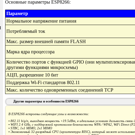
Основные параметры ESP8266:
Параметр
Нормальное напряжение питания
и
t
Потребляемый ток
Макс. размер внешней памяти FLASH
Марка ядра процессора
Количество портов с функцией GPIO (они мультиплексирова
другими функциями микросхемы)
АЦП, разрешение 10 бит
Поддержка Wi-Fi стандартов 802.11
Макс. количество одновременных соединений TCP
Другие параметры и особенности ESP8266
В ESP8266 встроены следующие узлы и возможности:
• 802.11 b/g/n, выходная мощность +19.5dBm, в идеальных условиях дальность связи
• WIFI 2.4 GHz, с поддержкой протоколов безопасности WPA / WPA2, WiFi Direct (P2
• STBC, 1x1 MIMO, 2x1 MIMO
• Экономичный 32-разрядный CPU (архитектура RISC), который может использова