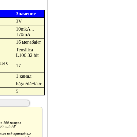
Значение
3V
10mkA ..
170mA
16 мегабайт
Tensilica
L106 32 bit
ны с
17
1 канал
b/g/n/d/e/i/k/r
5
 до 100 метров
P), soft-AP
ться под прикладные