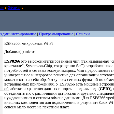
ие
Железо
ESP8266: микросхема Wi-Fi
Администрирование
|
Программирование
|
Ссылки
|
ESP8266: микросхема Wi-Fi
Добавил(а) microsin
ESP8266
это высокоинтегрированный чип (так называемая "с
кристалле", System-on-Chip, сокращенно SoC) разработанная 
потребностей в сетевых коммуникациях. Чип предоставляет п
универсальное и недорогое решение для организации сетевог
может взять на себя обработку всех сетевых функций по обм
встраиваемых приложениях. У ESP8266 есть мощные встроен
обработки и хранения данных и порты ввода-вывода (
GPIO
),
объединить его с различными датчиками и другими специаль
нуждающимися в сетевом обмене данными. Для ESP8266 треб
внешних компонентов для подключения, в результате блок Wi
совсем мало места на печатной плате.