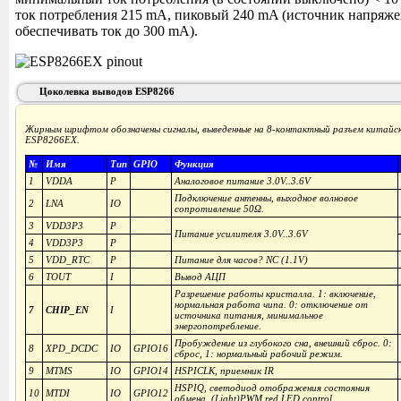
ток потребления 215 mA, пиковый 240 mA (источник напряж
обеспечивать ток до 300 mA).
Цоколевка выводов ESP8266
Жирным шрифтом обозначены сигналы, выведенные на 8-контактный разъем китайск
ESP8266EX.
№
Имя
Тип
GPIO
Функция
1
VDDA
P
Аналоговое питание 3.0V..3.6V
Подключение антенны, выходное волновое
2
LNA
IO
сопротивление 50Ω.
3
VDD3P3
P
Питание усилителя 3.0V..3.6V
4
VDD3P3
P
5
VDD_RTC
P
Питание для часов? NC (1.1V)
6
TOUT
I
Вывод АЦП
Разрешение работы кристалла. 1: включение,
нормальная работа чипа. 0: отключение от
7
CHIP_EN
I
источника питания, минимальное
энергопотребление.
Пробуждение из глубокого сна, внешний сброс. 0:
8
XPD_DCDC
IO
GPIO16
сброс, 1: нормальный рабочий режим.
9
MTMS
IO
GPIO14
HSPICLK, приемник IR
HSPIQ, светодиод отображения состояния
10
MTDI
IO
GPIO12
обмена. (Light)PWM red LED control.