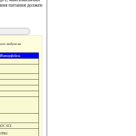
ения питания должен
ого модуля на
Интерфейсы
I2C SCL
JTAG