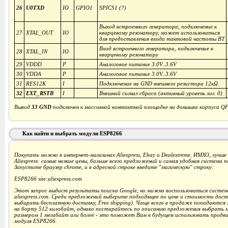
26
U0TXD
IO
GPIO1
SPICS1 (?)
Выход встроенного генератора, подключение к
27
XTAL_OUT
IO
кварцевому резонатору, может использоваться
для предоставления входа тактовой частоты BT
Вход встроенного генератора, подключение к
28
XTAL_IN
IO
кварцевому резонатору
29
VDDD
P
Аналоговое питание 3.0V..3.6V
30
VDDA
P
Аналоговое питание 3.0V..3.6V
31
RES12K
I
Подключение на GND внешнего резистора 12кΩ.
32
EXT_RSTB
I
Внешний сигнал сброса (активный уровень лог. 0)
Вывод
33 GND
подключен к массивной контактной площадке на донышке корпуса Q
Как найти и выбрать модули ESP8266
Покупать можно в интернет-магазинах Aliexpress, Ebay и Dealextreme. ИМХО, лучше
Aliexpress: самые низкие цены, больше всего предложений и самая удобная система п
Запустите браузер chrome, и в адресной строке введите "магическую" строку:
ESP8266 site:aliexpress.com
Этот запрос выдаст результаты поиска Google, но можно воспользоваться систем
aliexpress.com. Среди предложений выберите подходящее по цене и стоимости доста
выбирать бесплатную доставку, Free shipping). Чаще всего в продаже попадаются
на борту 512 килобайт, однако постарайтесь по описанию предложения выбрать
размером 1 мегабайт или более - это поможет Вам в будущем использовать продв
модуля ESP8266.