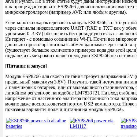
Java и Python. Но в этой статье будут даны инструкции нескол
как проще адаптировать ESP8266 для использования вместе
микроконтроллером (например AVR или любым другим).
Если коротко охарактеризовать модуль ESP8266, то это устро
через сигналы низковольтного UART (RXD и TXT как у обычн
уровнями 0..3.3V) обеспечить беспроводную связь с локально
Интернет - с помощью соединение Wi-Fi. Почти все микроко
довольно просто организовать обмен данными через свой в
(существует большое количество примеров кода для этой цели)
подключить микроконтроллер к модулю ESP8266 не составит о
[
Питание и запуск
]
Модуль ESP8266 для своего питания требует напряжения 3V (
предельный максимум 3.6V). Получить такой источник пита
2 пальчиковых батареек, или от маломощного стабилизатора, 
линейном регуляторе наподобие LM7833 [2]. На вход стабили
напряжение от настенного адаптера постоянного тока напряже
можно даже воспользоваться портом USB компьютера. Ниже 
показаны варианты подачи питания на модуль ESP8266.