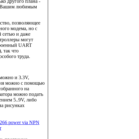
ько другого плана -
 с Вашим любимым
йство, позволяющее
ого модема, но с
й сетью и даже
нтроллеры могут
строенный UART
, так что
собого труда.
можно и 3.3V,
ния можно с помощью
собранного на
затора можно подать
нием 5..9V, либо
на рисунках