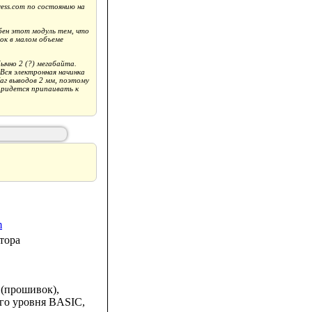
ess.com по состоянию на
бен этот модуль тем, что
ток в малом объеме
ычно 2 (?) мегабайта.
Вся электронная начинка
Шаг выводов 2 мм, поэтому
придется припаивать к
тора
 (прошивок),
го уровня BASIC,