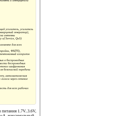
я память и интерфейсы
ий усилитель, усилитель
й кварцевый генератор),
жка антенны
of Service, QoS)
лементе для всех
стройки, ФАПЧ),
атентованный алгоритм
ных в беспроводных
сности беспроводных
ротокол шифрования
 для безопасной передачи
ivery, автоматическая
голоса через сетевое
сть для всех рабочих
питания 1.7V..3.6V,
0 μA, максимальный