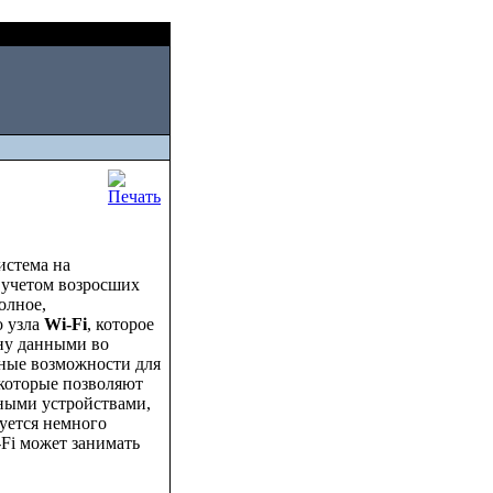
Fri, August 07 2026
истема на
с учетом возросших
олное,
о узла
Wi-Fi
, которое
ену данными во
ные возможности для
 которые позволяют
ными устройствами,
уется немного
-Fi может занимать