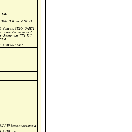
JTAG
JTAG, 3-битный SDIO
3-битный SDIO, UART1
для вывода системной
информации (TX), I2C
SDA
3-битный SDIO
UART0 для пользователя
UART0 для