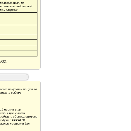
пользователя, не
позволять подавать 0
при загрузке
FN32.
 всего покупать модули на
оиска и выбора.
ой поиска и на
вки (лучше всего
 модули с объемом памяти
 модули с EEPROM
инутые прошивки для