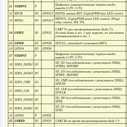
Цифровое питание/питание портов ввода-
11
VDDPST
P
вывода (1.8V..3.3V).
12
MTCK
IO
GPIO13
HSPID, кнопка RST. (Light)PWM blue LED control.
HSPICS, (Light)PWM green LED control; (Plug)
13
MTDO
IO
GPIO15
relay control, H/L TTL
UART Tx при программировании flash (?);
14
GPIO2
IO
GPIO2
должна быть в лог. 1 при загрузке, по умолчанию
устанавливается в лог. 1.
15
GPIO0
IO
GPIO0
SPICS2, светодиод состояния (WiFi)
16
GPIO4
IO
GPIO4
Цифровое питание/питание портов ввода-
17
VDDPST
P
вывода (1.8V..3.3V).
SD_D2 (последовательно с резистором 200Ω);
18
SDIO_DATA2
IO
SPIHD; HSPIHD
SD_D3 (последовательно с резистором 200Ω);
19
SDIO_DATA3
IO
SPIWP; HSPIWP
SD_CMD (последовательно с резистором 200Ω);
20
SDIO_CMD
IO
SPICS0
SD_CLK (последовательно с резистором 200Ω);
21
SDIO_CLK
IO
SPICLK
SD_D0 (последовательно с резистором 200Ω);
22
SDIO_DATA0
IO
SPIQ
SD_D1 (последовательно с резистором 200Ω);
23
SDIO_DATA1
IO
SPID
24
GPIO5
P
GPIO5
25
U0RXD
IO
GPIO3
UART Rx во время программирования flash (?)