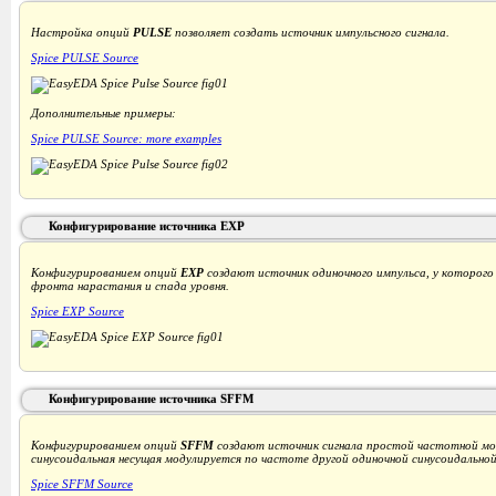
Настройка опций
PULSE
позволяет создать источник импульсного сигнала.
Spice PULSE Source
Дополнительные примеры:
Spice PULSE Source: more examples
Конфигурирование источника EXP
Конфигурированием опций
EXP
создают источник одиночного импульса, у которого
фронта нарастания и спада уровня.
Spice EXP Source
Конфигурирование источника SFFM
Конфигурированием опций
SFFM
создают источник сигнала простой частотной мо
синусоидальная несущая модулируется по частоте другой одиночной синусоидально
Spice SFFM Source