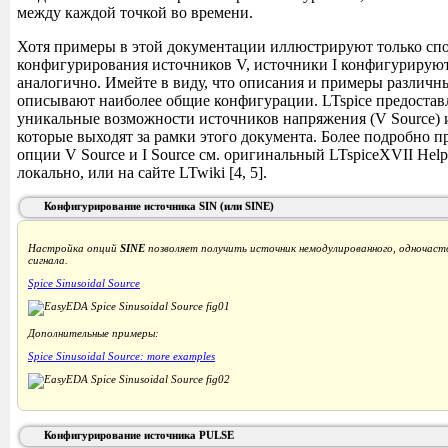
между каждой точкой во времени.
Хотя примеры в этой документации иллюстрируют только сп
конфигурирования источников V, источники I конфигурирую
аналогично. Имейте в виду, что описания и примеры различн
описывают наиболее общие конфигурации. LTspice предостав
уникальные возможности источников напряжения (V Source) и 
которые выходят за рамки этого документа. Более подробно 
опции V Source и I Source см. оригинальный LTspiceXVII Hel
локально, или на сайте LTwiki [4, 5].
Конфигурирование источника SIN (или SINE)
Настройка опций
SINE
позволяет получить источник немодулированного, одночаст
сигнала.
Spice Sinusoidal Source
Дополнительные примеры:
Spice Sinusoidal Source: more examples
Конфигурирование источника PULSE