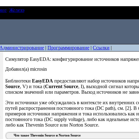
ние
Железо
Симулятор EasyEDA: конфигурирование источнико
Администрирование
|
Программирование
|
Ссылки
|
Симулятор EasyEDA: конфигурирование источников напряжен
Добавил(а) microsin
Библиотеки
EasyEDA
предоставляют набор источников напр
Source
, V) и тока (
Current Source
, I), выходной сигнал котор
списком значений или параметров. Выход источников не завис
Эти источники уже обсуждались в контексте их внутренних 
путей распространения постоянного тока (DC path), см. [2]. 
примеров источники напряжения и тока использовались как 
постоянного тока (DC supply voltage), либо как идеальные ис
либо как Thevenin Source или Norton Source.
Что такое Thevenin Source и Norton Source