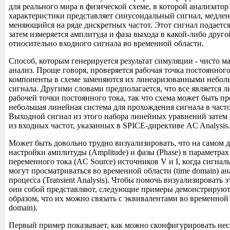
для реального мира в физической схеме, в которой анализатор
характеристики представляет синусоидальный сигнал, медлен
меняющийся на ряде дискретных частот. Этот сигнал подается
затем измеряется амплитуда и фаза выхода в какой-либо друг
относительно входного сигнала во временной области.
Способ, которым генерируется результат симуляции - чисто м
анализ. Проще говоря, проверяется рабочая точка постоянного
компоненты в схеме заменяются их линеаризованными небо
сигнала. Другими словами предполагается, что все является 
рабочей точки постоянного тока, так что схема может быть пр
небольшая линейная система для прохождения сигнала в част
Выходной сигнал из этого набора линейных уравнений затем 
из входных частот, указанных в SPICE-директиве AC Analysis.
Может быть довольно трудно визуализировать, что на самом д
настройки амплитуды (Amplitude) и фазы (Phase) в параметра
переменного тока (AC Source) источников V и I, когда сигналы
могут просматриваться во временной области (time domain) а
процесса (Transient Analysis). Чтобы помочь визуализировать э
они собой представляют, следующие примеры демонстрируют
образом, что их можно связать с эквивалентами во временной 
domain).
Первый пример показывает, как можно сконфигурировать нес