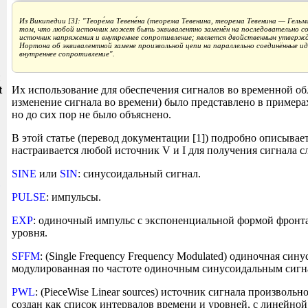
Из Википедии [3]: "
Теоре́ма Тевене́на (теорема Тевенина, теорема Тевенина — Гель
том, что любой источник может быть эквивалентно заменён на последовательно с
источник напряжения и внутреннее сопротивление; является двойственным утверж
Нортона об эквивалентной замене произвольной цепи на параллельно соединённые и
внутреннее сопротивление
".
и
t
Их использование для обеспечения сигналов во временной обл
изменение сигнала во времени) было представлено в примера
но до сих пор не было объяснено.
В этой статье (перевод документации [1]) подробно описывает
настраивается любой источник V и I для получения сигнала 
SINE
или
SIN
: синусоидальный сигнал.
PULSE
: импульсы.
EXP
: одиночный импульс с экспоненциальной формой фронта
уровня.
SFFM
: (Single Frequency Frequency Modulated) одиночная син
модулированная по частоте одиночным синусоидальным сигн
PWL
: (PieceWise Linear sources) источник сигнала произволь
создан как список интервалов времени и уровней, с линейно