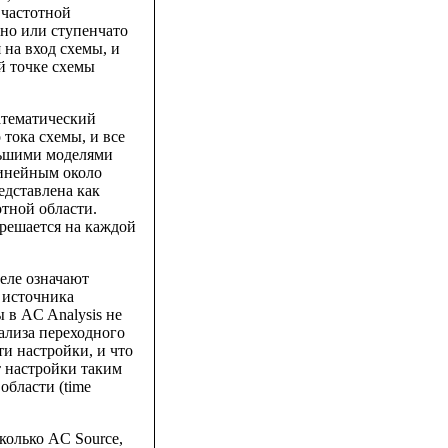
 частотной
но или ступенчато
 на вход схемы, и
ой точке схемы
атематический
 тока схемы, и все
льшими моделями
линейным около
едставлена как
отной области.
решается на каждой
еле означают
х источника
 в AC Analysis не
нализа переходного
ти настройки, и что
 настройки таким
области (time
колько AC Source,