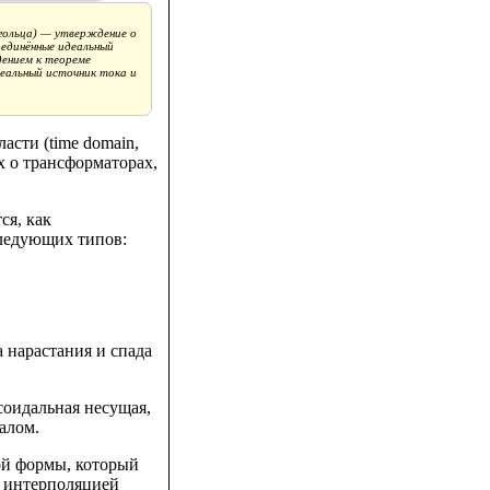
мгольца) — утверждение о
оединённые идеальный
дением к теореме
деальный источник тока и
асти (time domain,
х о трансформаторах,
ся, как
следующих типов:
 нарастания и спада
усоидальная несущая,
алом.
ной формы, который
й интерполяцией