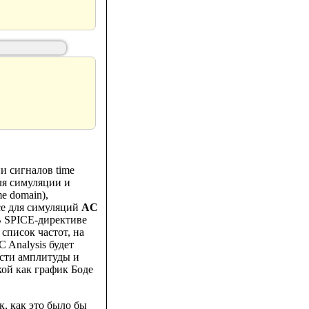
и сигналов time
ля симуляции и
me domain),
ce для симуляций
AC
 В SPICE-директиве
список частот, на
 Analysis будет
ости амплитуды и
акой как график Боде
к, как это было бы