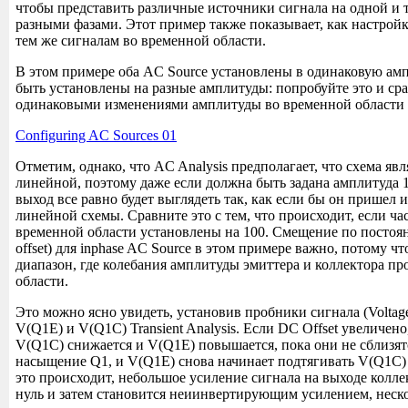
чтобы представить различные источники сигнала на одной и т
разными фазами. Этот пример также показывает, как настройк
тем же сигналам во временной области.
В этом примере оба AC Source установлены в одинаковую амп
быть установлены на разные амплитуды: попробуйте это и сра
одинаковыми изменениями амплитуды во временной области 
Configuring AC Sources 01
Отметим, однако, что AC Analysis предполагает, что схема яв
линейной, поэтому даже если должна быть задана амплитуда 1
выход все равно будет выглядеть так, как если бы он пришел 
линейной схемы. Сравните это с тем, что происходит, если ча
временной области установлены на 100. Смещение по постоя
offset) для inphase AC Source в этом примере важно, потому ч
диапазон, где колебания амплитуды эмиттера и коллектора пр
области.
Это можно ясно увидеть, установив пробники сигнала (Voltage
V(Q1E) и V(Q1C) Transient Analysis. Если DC Offset увеличено
V(Q1C) снижается и V(Q1E) повышается, пока они не сблизятс
насыщение Q1, и V(Q1E) снова начинает подтягивать V(Q1C) в
это происходит, небольшое усиление сигнала на выходе колле
нуль и затем становится неиинвертирующим усилением, нес