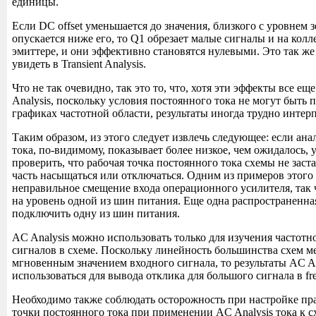
единицы.
Если DC offset уменьшается до значения, близкого с уровнем 
опускается ниже его, то Q1 обрезает малые сигналы и на колле
эмиттере, и они эффективно становятся нулевыми. Это так же
увидеть в Transient Analysis.
Что не так очевидно, так это то, что, хотя эти эффекты все е
Analysis, поскольку условия постоянного тока не могут быть 
графиках частотной области, результаты иногда трудно интер
Таким образом, из этого следует извлечь следующее: если ан
тока, по-видимому, показывает более низкое, чем ожидалось, у
проверить, что рабочая точка постоянного тока схемы не заст
часть насыщаться или отключаться. Одним из примеров этого 
неправильное смещение входа операционного усилителя, так 
на уровень одной из шин питания. Еще одна распространенна
подключить одну из шин питания.
AC Analysis можно использовать только для изучения частотн
сигналов в схеме. Поскольку линейность большинства схем ме
мгновенным значением входного сигнала, то результаты AC An
использоваться для вывода отклика для большого сигнала в fr
Необходимо также соблюдать осторожность при настройке пр
точки постоянного тока при применении AC Analysis тока к 