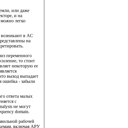
земли, или даже
кторе, и на
 можно легко
ще возникают в AC
представлены на
претировать.
ализ переменного
силение, то стоит
авляет некоторую ее
является
что выход выпадает
я ошибка - забыли
ого ответа малых
няется с
alysis не могут
equency domain.
авильной рабочей
схемам, включая АРУ