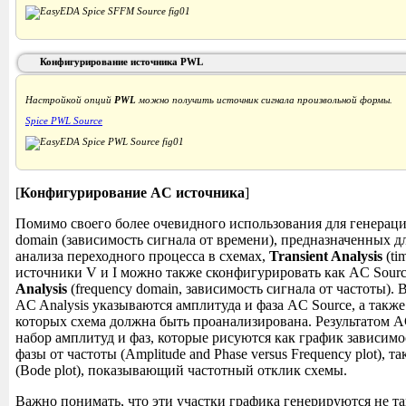
Конфигурирование источника PWL
Настройкой опций
PWL
можно получить источник сигнала произвольной формы.
Spice PWL Source
[
Конфигурирование AC источника
]
Помимо своего более очевидного использования для генераци
domain (зависимость сигнала от времени), предназначенных д
анализа переходного процесса в схемах,
Transient Analysis
(ti
источники V и I можно также сконфигурировать как AC Sour
Analysis
(frequency domain, зависимость сигнала от частоты).
AC Analysis указываются амплитуда и фаза AC Source, а также 
которых схема должна быть проанализирована. Результатом AC
набор амплитуд и фаз, которые рисуются как график зависим
фазы от частоты (Amplitude and Phase versus Frequency plot), т
(Bode plot), показывающий частотный отклик схемы.
Важно понимать, что эти участки графика генерируются не та