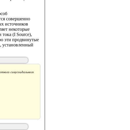
особ
тся совершенно
ых источников
ляет некоторые
тока (I Source),
про эти продвинутые
p, установленный
отного синусоидального