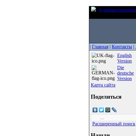
Администрирова
напряжения и тока
|
Главная
|
Контакты
|
English
Version
Die
deutsche
Version
Карта сайта
Поделиться
Расширенный поиск
Нашли