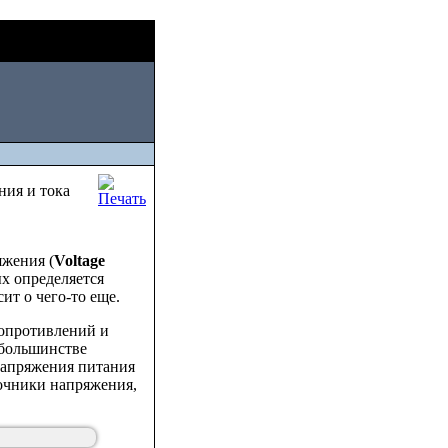
Fri, August 07
в
2026
ия и тока
яжения (
Voltage
ых определяется
ит о чего-то еще.
сопротивлений и
В большинстве
напряжения питания
точники напряжения,