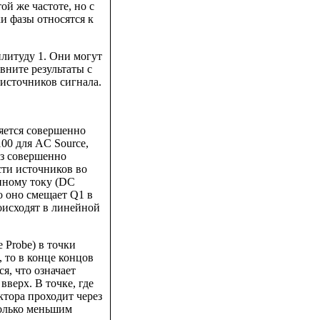
ой же частоте, но с
и фазы относятся к
литуду 1. Они могут
вните результаты с
источников сигнала.
ляется совершенно
00 для AC Source,
из совершенно
сти источников во
нному току (DC
то оно смещает Q1 в
оисходят в линейной
 Probe) в точки
, то в конце концов
я, что означает
верх. В точке, где
ктора проходит через
колько меньшим