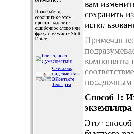
опечатку?
вам изменит
Пожалуйста,
сохранить и
сообщите об этом -
использован
просто выделите
ошибочное слово или
фразу и нажмите
Shift
Примечание:
Enter
.
подразумева
Блог одного
компонента н
Сумасшествия
Светлана,
соответстви
видеомонтаж
ВКонтакте
посадочным 
Телеграм
Способ 1: И
экземпляра
Этот способ
быстрого ра