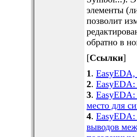
элементы (ли
позволит из
редактирова
обратно в н
[
Ссылки
]
1
.
EasyEDA, 
2
.
EasyEDA: 
3
.
EasyEDA: 
место для с
4
.
EasyEDA: 
выводов меж