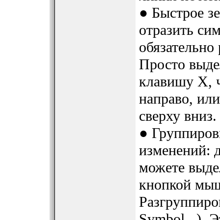
● Быстрое з
отразить сим
обязательно 
Просто выде
клавишу X, ч
направо, ил
сверху вниз.
● Группиров
изменений: 
можете выде
кнопкой мыш
Разгруппиров
Symbol...). 