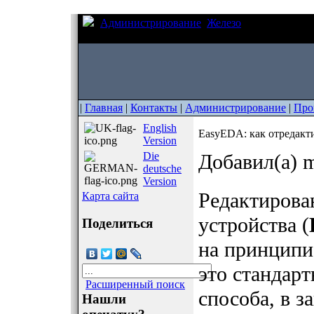
Администрирование
Железо
EasyEDA: как 
используется в схеме?
|
Главная
|
Контакты
|
Администрирование
|
Про
English
EasyEDA: как отредакти
Version
Die
Добавил(а) m
deutsche
Version
Редактирова
Карта сайта
устройства (
Поделиться
на принципи
это стандарт
Расширенный поиск
способа, в з
Нашли