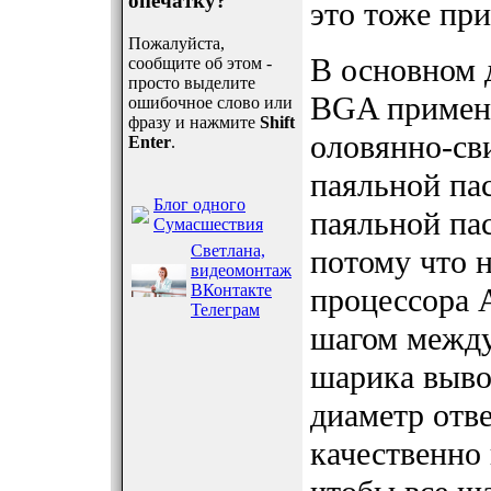
опечатку?
это тоже при
Пожалуйста,
В основном 
сообщите об этом -
просто выделите
BGA применя
ошибочное слово или
фразу и нажмите
Shift
оловянно-св
Enter
.
паяльной па
Блог одного
паяльной па
Сумасшествия
Светлана,
потому что 
видеомонтаж
ВКонтакте
процессора 
Телеграм
шагом между
шарика выво
диаметр отв
качественно