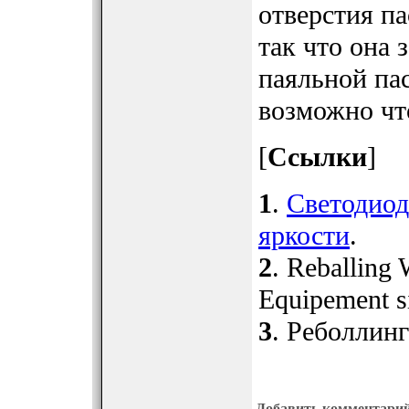
отверстия п
так что она 
паяльной пас
возможно что
[
Ссылки
]
1
.
Светодиод
яркости
.
2
. Reballin
Equipement s
3
. Реболлинг
Добавить комментари