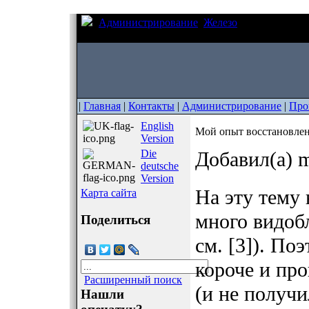
Администрирование
Железо
Мой опыт вос
(reballing)
|
Главная
|
Контакты
|
Администрирование
|
Про
English
Мой опыт восстановлени
Version
Die
Добавил(а) m
deutsche
Version
На эту тему 
Карта сайта
много видоб
Поделиться
см. [3]). По
короче и про
Расширенный поиск
(и не получи
Нашли