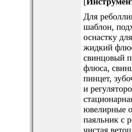
[
Инструмен
Для реболли
шаблон, под
оснастку дл
жидкий флюс
свинцовый п
флюса, свин
пинцет, зубо
и регуляторо
стационарная
ювелирные о
паяльник с 
чистая вето