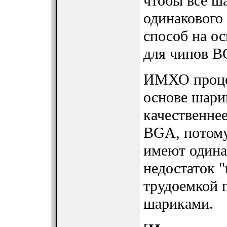
чтобы все ш
одинакового 
способ на о
для чипов B
ИМХО процес
основе шари
качественне
BGA, потому
имеют одина
недостаток "
трудоемкой 
шариками.