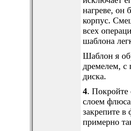
исключает ег
нагреве, он 
корпус. Сме
всех операц
шаблона лег
Шаблон я об
дремелем, с
диска.
4
. Покройте
слоем флюса
закрепите в
примерно та