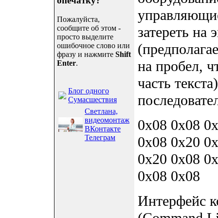
опечатку?
управляющие
Пожалуйста,
сообщите об этом -
затереть на 
просто выделите
(предполагае
ошибочное слово или
фразу и нажмите
Shift
на пробел, 
Enter
.
часть текста
Блог одного
последовате
Сумасшествия
Светлана,
видеомонтаж
0x08 0x08 0x
ВКонтакте
Телеграм
0x08 0x20 0x
0x20 0x08 0x
0x08 0x08
Интерфейс к