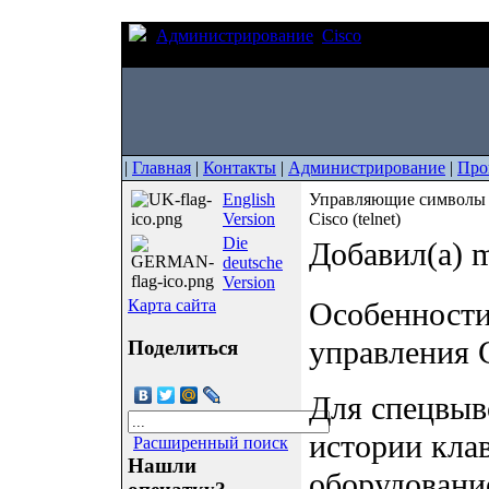
Администрирование
Cisco
Управляющие си
протокол консоли Cisco (telnet)
|
Главная
|
Контакты
|
Администрирование
|
Про
English
Управляющие символы в
Version
Cisco (telnet)
Die
Добавил(а) m
deutsche
Version
Карта сайта
Особенности
управления C
Поделиться
Для спецвыв
истории кла
Расширенный поиск
Нашли
оборудовани