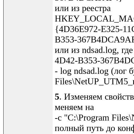
или из реестра
HKEY_LOCAL_MACHIN
{4D36E972-E325-11
B353-367B4DCA9A
или из ndsad.log, г
4D42-B353-367B4D
- log ndsad.log (лог
Files\NetUP_UTM5_n
5
. Изменяем свойств
меняем на
-c "C:\Program File
полный путь до конф