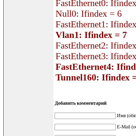
FastEthernet0: Ifinde
Null0: Ifindex = 6
FastEthernet1: Ifinde
Vlan1: Ifindex = 7
FastEthernet2: Ifinde
FastEthernet3: Ifinde
FastEthernet4: Ifind
Tunnel160: Ifindex 
Добавить комментарий
Имя (обя
E-Mail (о