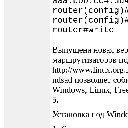
aaa.bbb.cc4.dd
router(config)
router(config)
router#write
Выпуще
на новая ве
маршрутизаторов по
http://www.linux.org
ndsad позволяет соб
Windows, Linux, Fre
5.
Установка под Wind