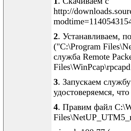
1
. Скачиваем с
http://downloads.so
modtime=1140543154
2
. Устанавливаем, 
("C:\Program Files\N
служба Remote Packet
Files\WinPcap\rpcapd.
3
. Запускаем службу 
удостоверяемся, что 
4
. Правим файл C:\W
Files\NetUP_UTM5_n