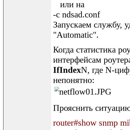
или на
-c ndsad.conf
Запускаем службу, у
"Automatic".
Когда статистика роу
интерфейсам роутер
IfIndex
N, где N-циф
непонятно:
Прояснить ситуаци
router#show snmp mib