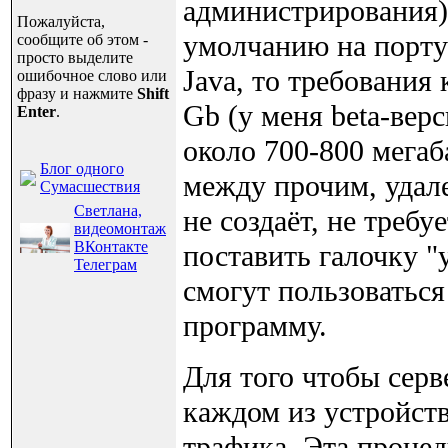
администрирования),
Пожалуйста,
умолчанию на порту
сообщите об этом -
просто выделите
Java, то требования
ошибочное слово или
фразу и нажмите
Shift
Gb (у меня beta-верс
Enter
.
около 700-800 мегаб
Блог одного
между прочим, удал
Сумасшествия
Светлана,
не создаёт, не требу
видеомонтаж
ВКонтакте
поставить галочку "
Телеграм
смогут пользоваться
программу.
Для того чтобы серв
каждом из устройств
трафика. Эта процед