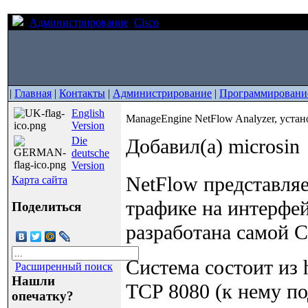
Администрирование
Cisco
ManageEngine NetFlow Analyzer
|
Главная
|
Контакты
|
Администрирование
|
Программировани
English
ManageEngine NetFlow Analyzer, устано
Version
Die
Добавил(а) microsin
deutsche
Version
NetFlow представляе
Карта сайта
трафике на интерфей
Поделиться
разработана самой Ci
Система состоит из 
Расширенный поиск
Нашли
TCP 8080 (к нему по
опечатку?