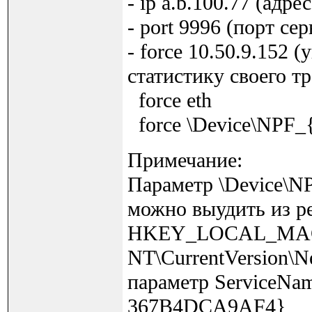
- ip a.b.100.77 (адр
- port 9996 (порт с
- force 10.50.9.152 
статистику своего т
force eth
force \Device\NPF
Примечание:
Параметр \Device\
можно выудить из р
HKEY_LOCAL_MACH
NT\CurrentVersion\N
параметр ServiceNa
367B4DCA9AF4}