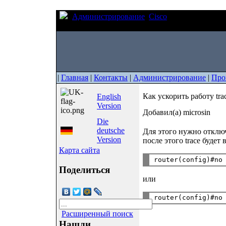
Администрирование
Cisco
Как ускорить ра
маршрута)
|
Главная
|
Контакты
|
Администрирование
|
Про
Как ускорить работу tr
English
Version
Добавил(а) microsin
Die
deutsche
Для этого нужно отключ
Version
после этого trace буде
Карта сайта
Поделиться
или
Расширенный поиск
Нашли