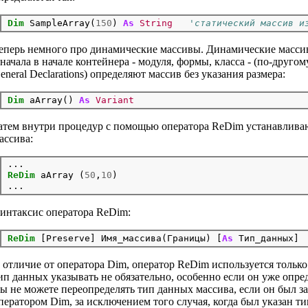
Dim
 SampleArray(
150
) 
As
String
'статический массив и
еперь немного про динамические массивы. Динамические массивы
начала в начале контейнера - модуля, формы, класса - (по-другом
eneral Declarations) определяют массив без указания размера:
Dim
 aArray() 
As
Variant
атем внутри процедур с помощью оператора ReDim устанавлива
ассива:
ReDim
 aArray (
50
,
10
)

интаксис оператора ReDim:
ReDim
 [Preserve] Имя_массива(Границы) [
As
 отличие от оператора Dim, оператор ReDim используется только
ип данных указывать не обязательно, особенно если он уже опре
ы не можете переопределять тип данных массива, если он был з
ператором Dim, за исключением того случая, когда был указан тип