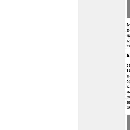
М
п
д
к
с
6
О
D
п
м
к
д
о
в
о