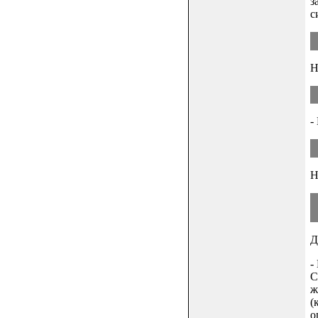
з
с
Н
-
Н
Д
-
С
ж
(
о