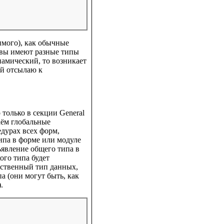
мого), как обычные
сивы имеют разные типы
намический, то возникает
ей
отсылаю к
только в секции General
даём глобальные
едурах всех форм,
ипа в форме или модуле
бъявление общего типа в
ого типа будет
бственный тип данных,
а (они могут быть, как
.