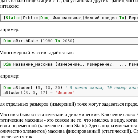
адать начало индексации с 1. Для установки других границ масс
интаксис:
[
Static
|Piblic|
Dim
] Имя_массива([Нижний_предел 
To
апример:
Dim
 aBirthDate (
1980
To
2050
 Многомерный массив задаётся так:
Dim
 Название_массива (Измерение
1
, Измерение
2
апример:
Dim
 aStudent (
5
, 
10
, 
30
) 
' 5-номер школы, 10-номер кла
aStudent(
3
, 
5
, 
17
) 
=
"Иванов"
ля отдельных размеров (измерений) тоже могут задаваться преде
 Массивы бывают статические и динамические. Ключевое слово St
татические массивы - это совсем не то, что имелось в виду, когд
изни переменной (ключевое слово Static). Здесь подразумевается 
количество элементов) массива фиксированный (статический). С
пределяется так: