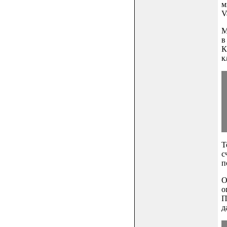
м
V
М
в
К
к
Т
с
п
О
о
П
д