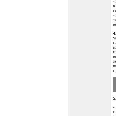
-
к
г
-
т
в
4
у
н
и
и
в
з
в
п
5
-
и