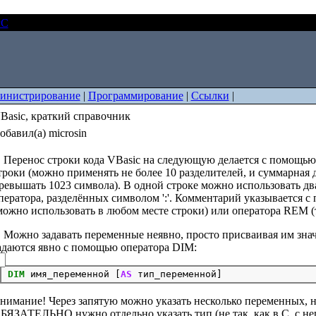
PC
VBasic, краткий справочник
инистрирование
|
Программирование
|
Ссылки
|
Basic, краткий справочник
обавил(а) microsin
. Перенос строки кода VBasic на следующую делается с помощью 
троки (можно применять не более 10 разделителей, и суммарная 
ревышать 1023 символа). В одной строке можно использовать дв
ператора, разделённых символом ':'. Комментарий указывается с
можно использовать в любом месте строки) или оператора REM (т
. Можно задавать переменные неявно, просто присваивая им зн
адаются явно с помощью оператора DIM:
DIM
 имя_переменной [
AS
нимание! Через запятую можно указать несколько переменных, 
БЯЗАТЕЛЬНО нужно отдельно указать тип (не так, как в C, с н