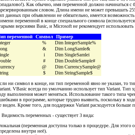
опадалово!). Как обычно, имя переменной должно начинаться с 
арезервированным словом. Длина имени не может превышать 25
ип данных при объявлении не обязательно, имеется возможность
 имени переменной в конце специального символа (используется
тарыми версиями Basic, и Microsoft не рекомендует использовать
ип переменной
Символ
Пример
nteger
%
Dim IntegerSample%
ong
&
Dim LongSamle&
ingle
i
Dim SingleSamlei
ouble
#
Dim DoubleSample#
urrency
@
Dim CurrencySample@
tring
$
Dim StringSample$
сли ни символ в конце, ни тип переменной явно не указан, то т
ariant. VBasic всегда по умолчанию использует тип Variant. Тип
оду выполнения может меняться. Использование такого типа чре
шибками в программе, которые трудно выявить, поскольку в ход
е виден. Кроме того, для поддержки Variant расходуется больше 
. Видимость переменных - существует 3 вида:
 локальная (переменная доступна только в процедуре. Для этого 
пределена внутри неё).