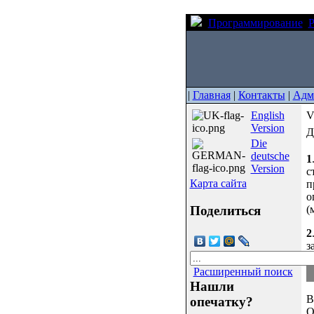
Программирование
|
Главная
|
Контакты
|
Адм
English
V
Version
Д
Die
deutsche
1
Version
с
Карта сайта
п
о
Поделиться
(
2
з
Расширенный поиск
Нашли
В
опечатку?
О