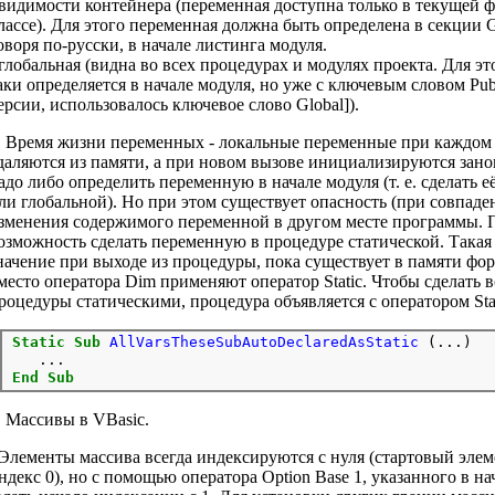
 видимости контейнера (переменная доступна только в текущей ф
лассе). Для этого переменная должна быть определена в секции Ge
оворя по-русски, в начале листинга модуля.
 глобальная (видна во всех процедурах и модулях проекта. Для эт
аки определяется в начале модуля, но уже с ключевым словом Publ
ерсии, использовалось ключевое слово Global]).
. Время жизни переменных - локальные переменные при каждом
даляются из памяти, а при новом вызове инициализируются занов
адо либо определить переменную в начале модуля (т. е. сделать 
ли глобальной). Но при этом существует опасность (при совпад
зменения содержимого переменной в другом месте программы. 
озможность сделать переменную в процедуре статической. Такая
начение при выходе из процедуры, пока существует в памяти фор
место оператора Dim применяют оператор Static. Чтобы сделать 
роцедуры статическими, процедура объявляется с оператором Stat
Static
Sub
AllVarsTheseSubAutoDeclaredAsStatic
 (...)

End
Sub
. Массивы в VBasic.
 Элементы массива всегда индексируются с нуля (стартовый элем
ндекс 0), но с помощью оператора Option Base 1, указанного в н