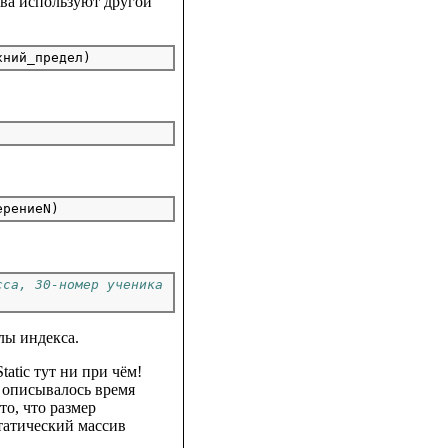
ива используют другой
сса, 30-номер ученика
лы индекса.
atic тут ни при чём!
а описывалось время
то, что размер
татический массив