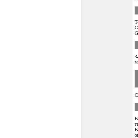
Т
С
G
З
м
С
В
т
В
о