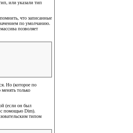
тип, или указали тип
помнить, что записанные
значением по умолчанию.
 массива позволяет
я. Но (которое по
 менять только
ой (если он был
 с помощью Dim).
ьзовательским типом