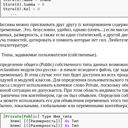
Store(U).Summa 
=
0
Store(U).Kol 
=
0
ассивы можно присваивать друг другу (с копированием содержи
еременные. Это, безусловно, удобно, однако (опять...) если мас
анных, размерность, а также если один статический, а другой ди
уча тонкостей, цитировать и помнить которые нет сил. Любител
пецлитературе.
. Типы, задаваемые пользователем (собственные).
пределение общего (Public) собственного типа данных возможно 
eclarations модуля (по-русски - в начале исходного файла, где за
еременные). В этом случае этот тип будет доступен во всех проц
одулей и модулей классов. Для определения пользовательского т
ласса следует использовать ключевое слово Private, поскольку о
анной ситуации не допускается. При этом область видимости так
граничена тем контейнером, где он был объявлен. Определив со
ы можете использовать его для объявления переменных этого тип
бычно, локальными, глобальными или переменными контейнера)
[
Private
|
Public
] Type Имя_типа

   Элем
1
 [([Размерность])] 
As
 Тип

   Элем
2
 [([Размерность])] 
As
 Тип
