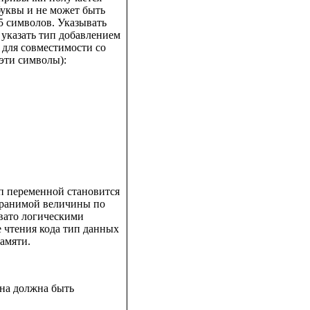
буквы и не может быть
5 символов. Указывать
 указать тип добавлением
 для совместимости со
 эти символы):
ип переменной становится
 хранимой величины по
вато логическими
е чтения кода тип данных
памяти.
она должна быть