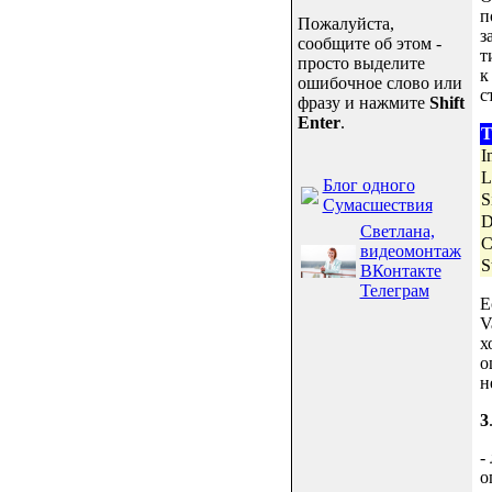
п
Пожалуйста,
з
сообщите об этом -
т
просто выделите
к
ошибочное слово или
с
фразу и нажмите
Shift
Enter
.
Т
I
L
Блог одного
S
Сумасшествия
D
Светлана,
C
видеомонтаж
S
ВКонтакте
Телеграм
Е
V
х
о
н
3
-
о