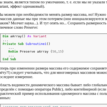
ы знаем, является типом по умолчанию, т. е. если мы не указали 
ariant, эффект одинаковый).
ы можем при необходимости менять размер массива, но! Нужно 
 массив данные мы при этом потеряем (они инициализируются 
аким? Молчит наука...). И тут опять но... Сохранить размерность
лючевое слово Preserve:
Dim
 aArray() 
As
Variant
Private
Sub
Subroutine1
()

   ...

ReDim
 Preserve aArray (
50
,
15
)

End
Sub
еперь при изменении размера массива его содержимое сохраняетс
чёту?!) следует учитывать, что для многомерных массивов можно
оследнее измерение.
бласть видимости динамического массива бывает либо глобальн
пределён с помощью оператора Public), либо контейнерной (если
рактический пример использования одномерного массива с пол
анных:
'создаем пользовательский тип данных