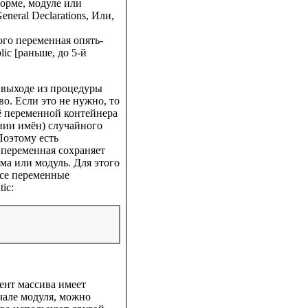
орме, модуле или
neral Declarations, Или,
ого переменная опять-
ic [раньше, до 5-й
 выходе из процедуры
о. Если это не нужно, то
её переменной контейнера
ении имён) случайного
Поэтому есть
 переменная сохраняет
ма или модуль. Для этого
все переменные
ic:
ент массива имеет
ачале модуля, можно