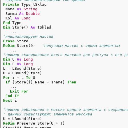
Private
 Type tSklad

 Name 
As
String
 Summa 
As
Double
 Kol 
As
Long
End
Dim
 Store() 
As
 tSklad

'инициализируем массив
Erase
ReDim
 Store(
0
)   
'получаем массив с одним элементом
'пример сканирования всего массива для доступа к его д
Dim
 U 
As
Long
Dim
 L 
As
Long
L 
=
 LBound(Store)

U 
=
For
 i 
=
 L 
To
 U

If
 (Store(i).Name 
=
 sname) 
Then
   ...

Exit
For
End
If
Next
 i

'пример добавления в массив одного элемента с сохранен
' данных существующих элементов массива

U 
=
ReDim
 Preserve Store(U 
+
1
)

Store(U).Name 
=
 sname
