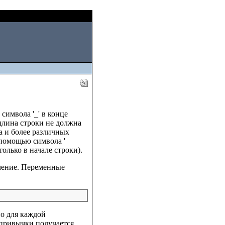
Sat, August 08 2026
символа '_' в конце
длина строки не должна
а и более различных
 помощью символа '
олько в начале строки).
ачение. Переменные
но для каждой
епривычки получается