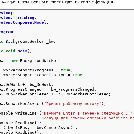
 который реализует все ранее перечисленные функции:
ystem
;
ystem.Threading
;
ystem.ComponentModel
;

rogram
ic
 BackgroundWorker _bw;

ic
void
Main
()

bw = 
new
 BackgroundWorker

  WorkerReportsProgress = 
true
,

  WorkerSupportsCancellation = 
true


bw.DoWork += bw_DoWork;

bw.ProgressChanged += bw_ProgressChanged;

bw.RunWorkerCompleted += bw_RunWorkerCompleted;

bw.RunWorkerAsync (
"Привет рабочему потоку"
);

onsole.WriteLine (
"Нажмите Enter в течение следующих 5 "
                + 
"секунд для отмены операции рабочего п
onsole.ReadLine();

f
 (_bw.IsBusy) _bw.CancelAsync();

onsole.ReadLine();
