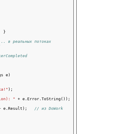
; }

... в реальных потоках
!
kerCompleted
s e)

ка!"
);

ion): "
 + e.Error.ToString());

+ e.Result);   
// из DoWork