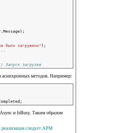
.Message);

ов было загружено"
);

...
// Запуск загрузки
 асинхронных методов. Например:
;
Async и IsBusy. Таким образом
я реализация следует APM