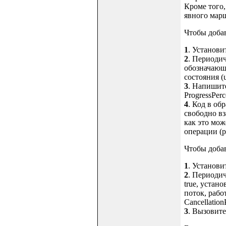
Кроме того,
явного марш
Чтобы добав
1
. Установи
2
. Периодич
обозначающ
состояния (us
3
. Напишите
ProgressPerc
4
. Код в об
свободно вз
как это мож
операции (pr
Чтобы добав
1
. Установи
2
. Периодич
true, устан
поток, рабо
Cancellatio
3
. Вызовите