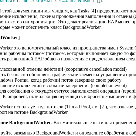
ается в Главе 23 книжки "C# 4.0 in a Nutshell" []).
7] этой документации мы увидим, как Tasks [4] предоставляют п
ение исключения, токены продолжения выполнения и отмены (conti
онтекстов синхронизации. Это делает реализацию EAP менее пр
торые может обеспечить класс BackgroundWorker.
dWorker
]
orker это вспомогательный класс из пространства имен System
ния рабочим потоком (потоком, который выполняет какую-то фо
ать реализацией EAP общего назначения с предоставлением сл
гласованной отмены действий (cooperative cancellation model)
ть безопасно обновлять графические элементы управления прил
dows Forms), когда рабочий поток завершил свою работу
вление исключений в событие завершения (completion event)
для сообщения о текущем статусе выполняемой операции (reportin
я IComponent, позволяющая перетащить и бросить компонент в ф
orker использует пул потоков (Thread Pool, см. [2]), что означае
ort на потоке BackgroundWorker.
ание BackgroundWorker
. Вот минимальные шаги для применени
ируйте экземпляр BackgroundWorker и определите обработчик со