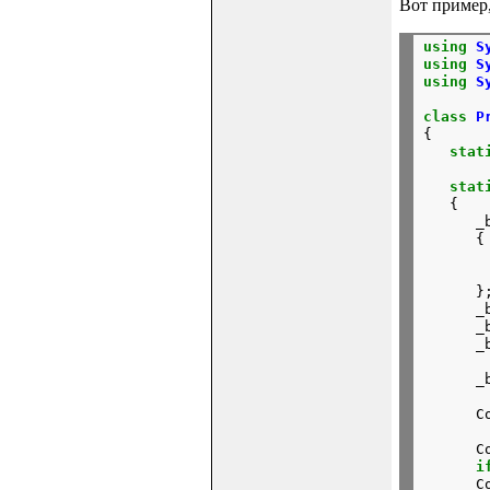
Вот пример,
using
S
using
S
using
S
class
P
{

stat
stat
   {

      _
      {

       
       
      };
      _
      _
      _
      _
      C
       
      C
i
      C