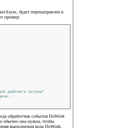
erAsync, будет перенаправлен в
от пример:
для рабочего потока"
дачи...
когда обработчик события DoWork
ко обычно она нужна, чтобы
ремя выполнения кода DoWork.