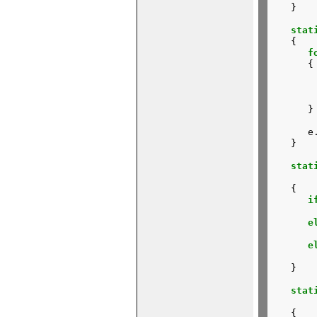
   }

stat
   {

f
      {

       
       
      }
      e
   }

stat
       
   {

i
       
e
       
e
       
   }

stat
       
   {
