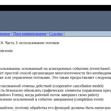
на C#. Часть 3: использование потоков
вание
|
Программирование
|
Ссылки
|
#. Часть 3: использование потоков
microsin
льзования, основанный на асинхронных событиях (event-based as
ет простой способ организации многопоточности без необходимо
ске или управлении потоками. Это также предоставляет следую
гласованной отмены действий (cooperative cancellation model)
ть безопасно обновлять графические элементы управления прил
dows Forms), когда рабочий поток завершил свою работу
вление исключений в событие завершения (completion event)
 шаблон, поэтому обработка его функций должны быть написана