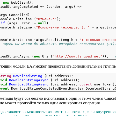
= 
new
 WebClient();

loadStringCompleted += (sender, args) =>

args.Cancelled)

onsole.WriteLine (
"Отменено"
);

if
 (args.Error != 
null
)

onsole.WriteLine (
"Исключение (exception): "
 + args.Error
onsole.WriteLine (args.Result.Length + 
": столько символ
/ Здесь мы могли бы обновить интерфейс пользователя (UI)
loadStringAsync (
new
 Uri (
"http://www.linqpad.net"
));   
дующий модели EAP может предоставить дополнительные группы
string
DownloadString
 (Uri address);
void
DownloadStringAsync
 (Uri address);
void
DownloadStringAsync
 (Uri address, 
object
 userToken)
event
методы будут совместно использовать одни и те же члены Cancel
но может произойти только одна асинхронная операция.
доставляет возможность экономить на потоках, если внутрення