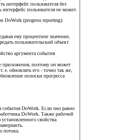
ть интерфейс пользователя без
 интерфейс пользователя не может.
DoWork (progress reporting):
едавая ему процентное значение,
едать пользовательский объект
ойство аргумента события
ке приложения, поэтому он может
 е. обновлять его - точно так же,
обновление полоски прогресса
ка события DoWork. Если оно равно
обработчика DoWork. Также рабочий
з установленного свойства
 завершить.
о потока.