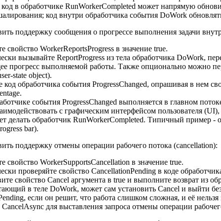
 код в обработчике RunWorkerCompleted может напрямую обнови
алирования; код внутри обработчика события DoWork обновлять
ить поддержку сообщения о прогрессе выполнения задачи внутри 
те свойство WorkerReportsProgress в значение true.
ески вызывайте ReportProgress из тела обработчика DoWork, пер
ее прогресс выполняемой работы. Также опционально можно пер
er-state object).
 код обработчика события ProgressChanged, опрашивая в нем св
entage.
работчике события ProgressChanged выполняется в главном пото
аимодействовать с графическим интерфейсом пользователя (UI), т.
ет делать обработчик RunWorkerCompleted. Типичный пример - 
ogress bar).
ить поддержку отмены операции рабочего потока (cancellation):
те свойство WorkerSupportsCancellation в значение true.
ески проверяйте свойство CancellationPending в коде обработчи
овите свойство Cancel аргумента в true и выполните возврат из 
тающий в теле DoWork, может сам установить Cancel и выйти бе
nPending, если он решит, что работа слишком сложная, и её нельзя
 CancelAsync для выставления запроса отмены операции рабочег