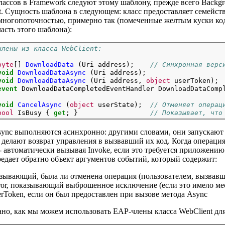
лассов в Framework следуют этому шаблону, прежде всего Backgro
t. Сущность шаблона в следующем: класс предоставляет семейств
многопоточностью, примерно так (помеченные желтым куски код
часть этого шаблона):
члены из класса WebClient:
byte
[] 
DownloadData
 (Uri address);    
// Синхронная верс
void
DownloadDataAsync
 (Uri address);
void
DownloadDataAsync
 (Uri address, 
object
 userToken);
event
 DownloadDataCompletedEventHandler DownloadDataCompl
void
CancelAsync
 (
object
 userState);  
// Отменяет операц
bool
 IsBusy { 
get
; }                  
// Показывает, что
ync выполняются асинхронно: другими словами, они запускают 
делают возврат управления в вызвавший их код. Когда операция
- автоматически вызывая Invoke, если это требуется приложени
едает обратно объект аргументов событий, который содержит:
азывающий, была ли отменена операция (пользователем, вызвав
ror, показывающий выброшенное исключение (если это имело ме
erToken, если он был предоставлен при вызове метода Async
ано, как мы можем использовать EAP-члены класса WebClient для