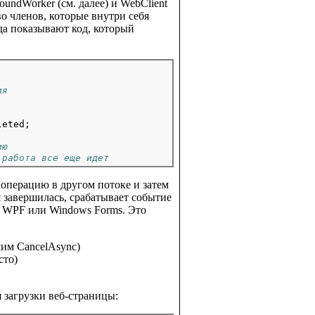
undWorker (см. далее) и WebClient
о членов, которые внутри себя
а показывают код, который
ия
eted;

ию
 работа все еще идет
операцию в другом потоке и затем
 завершилась, срабатывает событие
ю WPF или Windows Forms. Это
шим CancelAsync)
сто)
 загрузки веб-страницы: