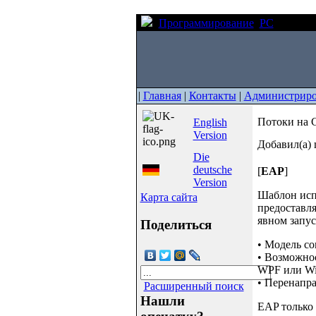
Программирование
PC
Потоки 
|
Главная
|
Контакты
|
Администриро
Потоки на C
English
Version
Добавил(а) 
Die
deutsche
[
EAP
]
Version
Шаблон испо
Карта сайта
предоставля
явном запу
Поделиться
• Модель со
• Возможнос
WPF или Win
• Перенапра
Расширенный поиск
Нашли
EAP только