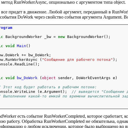
 метод RunWorkerAsync, опционально с аргументом типа object.
 все придет в движение. Любой аргумент, переданный в RunWork
события DoWork через свойство события аргумента Argument. В
rogram
ic
 BackgroundWorker _bw = 
new
 BackgroundWorker();

ic
void
Main
()

bw.DoWork += bw_DoWork;

bw.RunWorkerAsync (
"Сообщение для рабочего потока"
);

onsole.ReadLine();

ic
void
bw_DoWork
 (
object
 sender, DoWorkEventArgs e)

/ Этот код будет работать в рабочем потоке:
onsole.WriteLine (e.Argument);  
// выведется "Сообщение 
/ Выполнение какой-то емкой по времени вычислительной за
dWorker есть событие RunWorkerCompleted, которое сработает, 
ою работу. Обработка RunWorkerCompleted не обязательна, одна
информацию о любом исключении, которое было выброшено во в