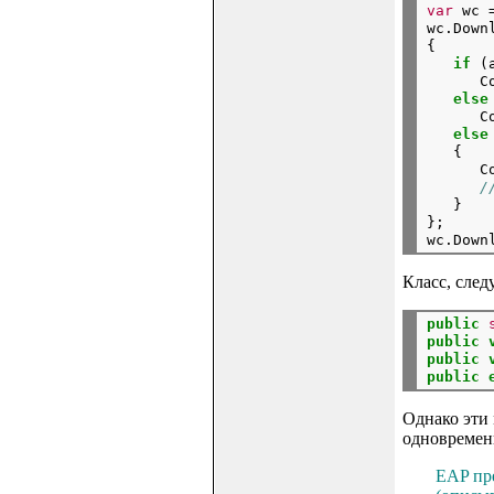
var
 wc 
wc.Down
{

if
 (
      C
else
      C
else
   {

      C
/
   }

};

wc.Down
Класс, сле
public
public
public
public
Однако эти 
одновремен
EAP пре