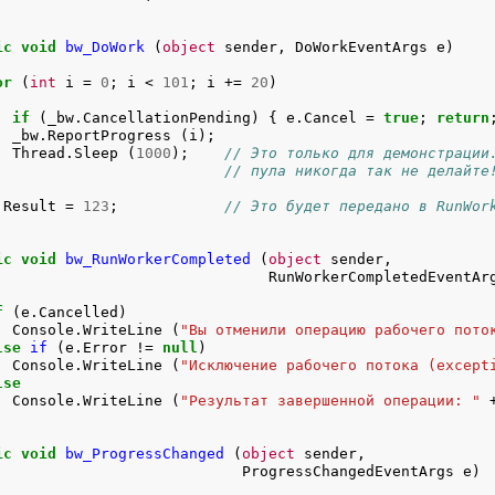
ic
void
bw_DoWork
 (
object
 sender, DoWorkEventArgs e)

or
 (
int
 i = 
0
; i < 
101
; i += 
20
)

if
 (_bw.CancellationPending) { e.Cancel = 
true
; 
return
  _bw.ReportProgress (i);

  Thread.Sleep (
1000
);    
// Это только для демонстрации
                          
// пула никогда так не делайте
.Result = 
123
;            
// Это будет передано в RunWor
ic
void
bw_RunWorkerCompleted
 (
object
 sender,

                               RunWorkerCompletedEventArg
f
 (e.Cancelled)

  Console.WriteLine (
"Вы отменили операцию рабочего пото
lse
if
 (e.Error != 
null
)

  Console.WriteLine (
"Исключение рабочего потока (except
lse
  Console.WriteLine (
"Результат завершенной операции: "
 
ic
void
bw_ProgressChanged
 (
object
 sender,

                            ProgressChangedEventArgs e)
