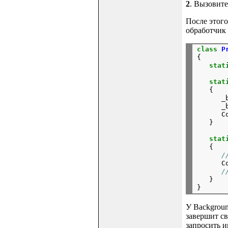
2
. Вызовите
После этого
обработчик 
class
P
{

stat
stat
   {

      _
      _
      C
   }

stat
   {

/
      C
/
   }

У Backgroun
завершит св
запросить 