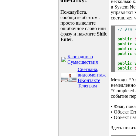
опечатку?
несколько к
в System.Ne
Пожалуйста,
управляют 
сообщите об этом -
составляет 
просто выделите
ошибочное слово или
// Эти 
фразу и нажмите
Shift
public
Enter
.
public
public
public
Блог одного
Сумасшествия
public
public
Светлана,
видеомонтаж
Методы *As
ВКонтакте
немедленно 
Телеграм
*Completed 
событие пер
• Флаг, пок
• Объект Er
• Объект us
Здесь показ