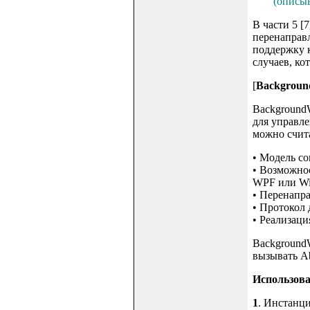
(описыв
В части 5 [
перенаправл
поддержку к
случаев, ко
[
Backgroun
BackgroundW
для управле
можно счит
• Модель со
• Возможнос
WPF или Win
• Перенапра
• Протокол 
• Реализаци
BackgroundW
вызывать Ab
Использов
1
. Инстанц