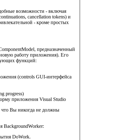
одобные возможности - включая
nuations, cancellation tokens) и
ивлекательной - кроме простых
.ComponentModel, предназначенный
новую работу приложения). Его
едующих функций:
ожения (controls GUI-интерфейса
g progress)
орму приложения Visual Studio
т, что Вы никогда не должны
я BackgroundWorker:
бытия DoWork.