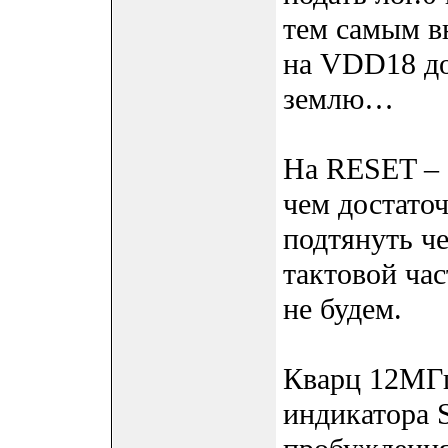
тем самым в
на VDD18 до
землю…
На RESET – 
чем достато
подтянуть ч
тактовой ча
не будем.
Кварц 12МГц
индикатора 