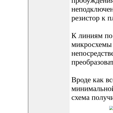
пробуждени
неподключен
резистор к 
К линиям по
микросхемы 
непосредств
преобразова
Вроде как в
минимальной
схема получи