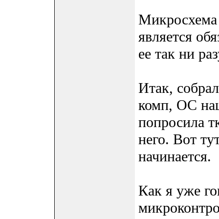
Микросхема
является об
ее так ни ра
Итак, собрал
комп, ОС на
попросила тк
него. Вот ту
начинается.
Как я уже г
микроконтрол