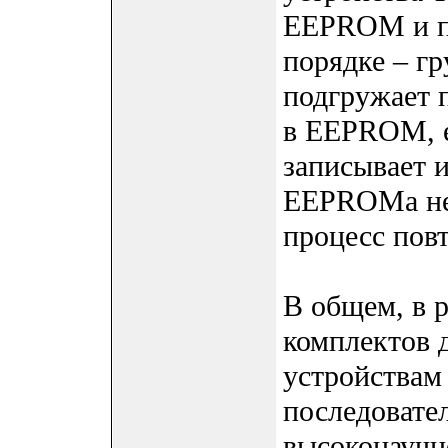
EEPROM и пр
порядке – гр
подгружает 
в EEPROM, е
записывает и
EEPROMа не
процесс повт
В общем, в р
комплектов 
устройствам
последовате
высоконаучн