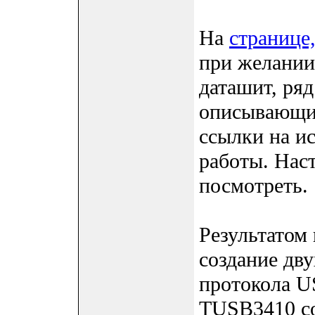
На
странице
при желании
даташит, ря
описывающие
ссылки на и
работы. Нас
посмотреть.
Результатом 
создание дв
протокола U
TUSB3410 со