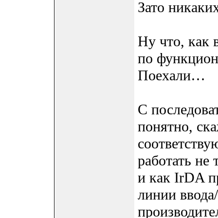
Зато никаки
Ну что, как 
по функцион
Поехали…
С последова
понятно, ск
соответству
работать не 
и как IrDA 
линии ввода/
производител