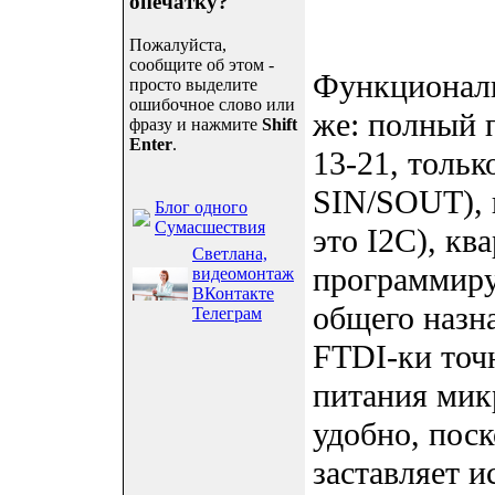
опечатку?
Пожалуйста,
сообщите об этом -
Функциональ
просто выделите
ошибочное слово или
же: полный 
фразу и нажмите
Shift
Enter
.
13-21, толь
SIN/SOUT), 
Блог одного
Сумасшествия
это I2C), кв
Светлана,
программиру
видеомонтаж
ВКонтакте
общего назна
Телеграм
FTDI-ки то
питания мик
удобно, пос
заставляет 