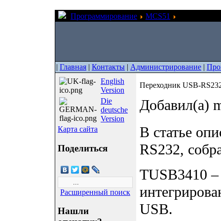
Программирование
MCS51
Переходник
|
Главная
|
Контакты
|
Администрирование
|
Про
English
Переходник USB-RS232
Version
Die
Добавил(а) m
deutsche
Version
В статье оп
Карта сайта
RS232, собр
Поделиться
TUSB3410 – 
интегриров
Расширенный поиск
USB.
Нашли