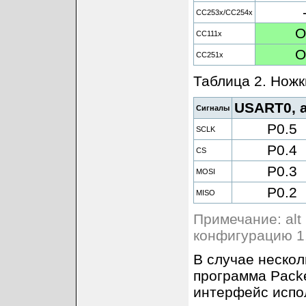
CC253x/CC254x
O
CC111x
O
CC251x
Таблица 2. Нож
USART0, a
Сигналы
P0.5
SCLK
P0.4
CS
P0.3
MOSI
P0.2
MISO
Примечание: alt 
конфигурацию 1,
В случае неско
программа Packe
интерфейс испо