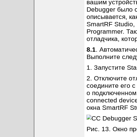
вашим устройств
Debugger было с
описывается, ка
SmartRF Studio,
Programmer. Та
отладчика, кот
8.1
. Автоматиче
Выполните след
1. Запустите Sta
2. Отключите от
соедините его 
о подключенном 
connected devic
окна SmartRF Stu
Рис. 13. Окно п