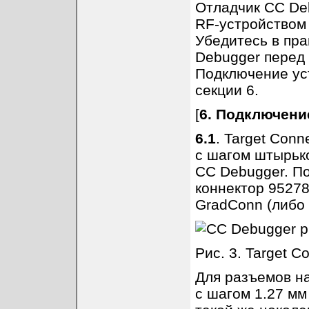
Отладчик CC De
RF-устройством
Убедитесь в пр
Debugger перед
Подключение ус
секции 6.
[
6. Подключени
6.1
. Target Con
с шагом штырько
CC Debugger. По
коннектор 95278
GradConn (либо 
Рис. 3. Target C
Для разъемов н
с шагом 1.27 мм