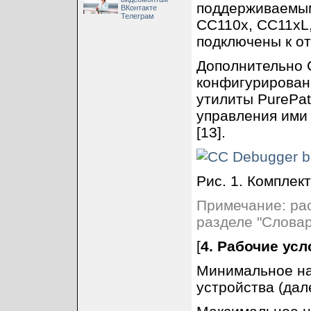
поддерживаемым
ВКонтакте
Телеграм
CC110x, CC11xL,
подключены к отл
Дополнительно 
конфигурирован
утилиты PurePath
управления ими
[13].
Рис. 1. Комплек
Примечание: ра
разделе "Словари
[
4. Рабочие ус
Минимальное на
устройства (дал