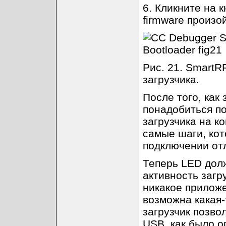
6. Кликните на к
firmware произо
Рис. 21. SmartR
загрузчика.
После того, как
понадобиться п
загрузчика на к
самые шаги, ко
подключении отл
Теперь LED дол
активность загр
никакое приложе
возможна какая
загрузчик позво
USB, как было оп