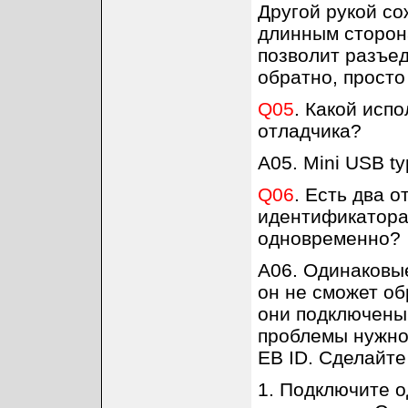
Другой рукой со
длинным сторон
позволит разъед
обратно, просто
Q05
. Какой исп
отладчика?
A05. Mini USB ty
Q06
. Есть два 
идентификаторам
одновременно?
A06. Одинаковые
он не сможет об
они подключены
проблемы нужно 
EB ID. Сделайт
1. Подключите о