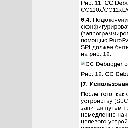
Рис. 11. CC Deb
CC110x/CC11xL/
6.4
. Подключени
сконфигурирова
(запрограммиров
помощью PurePat
SPI должен быть
на рис. 12.
Рис. 12. CC Deb
[
7. Использова
После того, как
устройству (SoC
запитан путем п
немедленно нач
целевого устрой