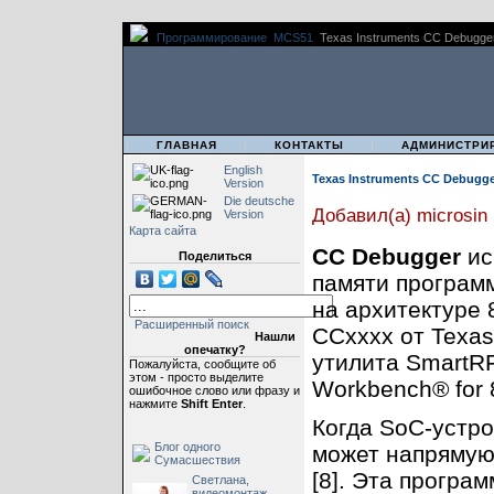
Программирование
MCS51
Texas Instruments CC Debugge
|
|
|
ГЛАВНАЯ
КОНТАКТЫ
АДМИНИСТРИ
English
Texas Instruments CC Debugg
Version
Die deutsche
Добавил(а) microsin
Version
Карта сайта
CC Debugger
ис
Поделиться
памяти програм
на архитектуре 
Расширенный поиск
CCxxxx от Texas
Нашли
опечатку?
утилита SmartR
Пожалуйста, сообщите об
этом - просто выделите
Workbench® for 
ошибочное слово или фразу и
нажмите
Shift Enter
.
Когда SoC-устро
Блог одного
может напрямую
Сумасшествия
[8]. Эта програ
Светлана,
видеомонтаж