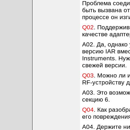
Проблема соеди
быть вызвана от
процессе он изг
Q02
. Поддержив
качестве адапте
A02. Да, однако
версию IAR вме
Instruments. Ну
свежей версии.
Q03
. Можно ли 
RF-устройству 
A03. Это возмож
секцию 6.
Q04
. Как разоб
его повреждени
A04. Держите ни