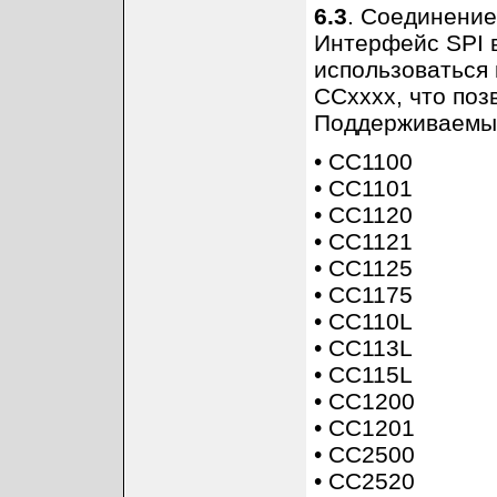
6.3
. Соединение
Интерфейс SPI 
использоваться
CCxxxx, что поз
Поддерживаемые
• CC1100
• CC1101
• CC1120
• CC1121
• CC1125
• CC1175
• CC110L
• CC113L
• CC115L
• CC1200
• CC1201
• CC2500
• CC2520