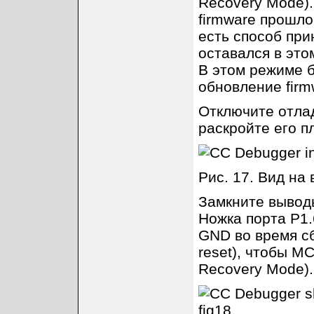
Recovery Mode).
firmware прошло
есть способ при
оставался в это
В этом режиме 
обновление firm
Отключите отлад
раскройте его п
Рис. 17. Вид на
Замкните выводы
Ножка порта P1
GND во время сб
reset), чтобы M
Recovery Mode).