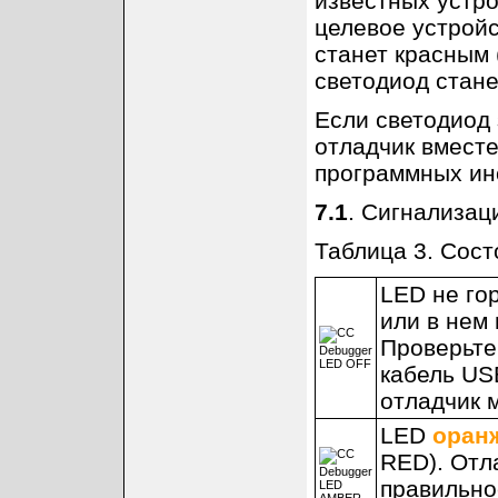
известных устро
целевое устройс
станет красным 
светодиод стан
Если светодиод 
отладчик вмест
программных инс
7.1
. Сигнализац
Таблица 3. Сост
LED не гор
или в нем 
Проверьте
кабель US
отладчик 
LED
оран
RED). Отл
правильно