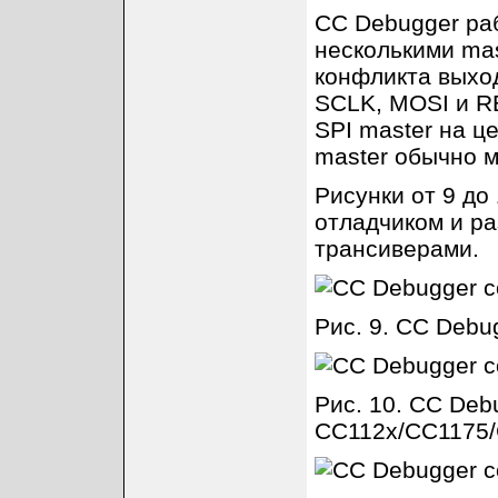
CC Debugger раб
несколькими mas
конфликта выход
SCLK, MOSI и R
SPI master на ц
master обычно м
Рисунки от 9 до
отладчиком и р
трансиверами.
Рис. 9. CC Debu
Рис. 10. CC Deb
CC112x/CC1175/