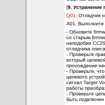
[
9. Устранение
Q01
. Отладчик 
A01. Выполните
- Обновите firm
со старым firmw
наподобие CC254
отладчика описа
- Проверьте пра
который целевой
прохождение нео
- Проверьте, чт
целевого устро
сигнал Target V
работы преобраз
- Проверьте цеп
быть подключен 