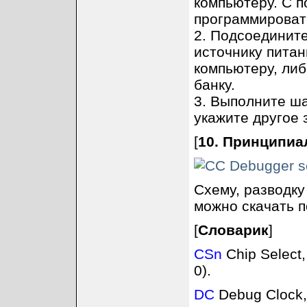
компьютеру. С 
программировать
2. Подсоедините
источнику питан
компьютеру, либ
банку.
3. Выполните ша
укажите другое 
[
10. Принципиа
Схему, разводку
можно скачать по
[
Словарик
]
CSn
Chip Select
0).
DC
Debug Clock,