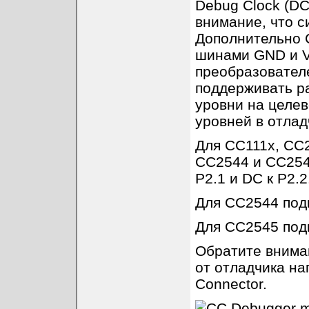
Debug Clock (DC
внимание, что 
Дополнительно 
шинами GND и V
преобразователе
поддерживать р
уровни на целе
уровней в отлад
Для CC111x, CC
CC2544 и CC2545
P2.1 и DC к P2.2
Для CC2544 подк
Для CC2545 подк
Обратите вниман
от отладчика на
Connector.