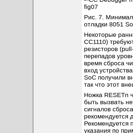
Рис. 7. Минима
отладки 8051 So
Некоторые ранн
CC1110) требую
резисторов (pul
перепадов уровн
время сброса ч
вход устройства
SoC получили вн
так что этот вн
Ножка RESETn ч
быть вызвать н
сигналов сброс
рекомендуется 
Рекомендуется 
указания по пр