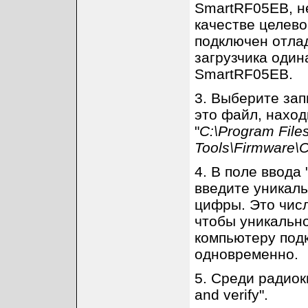
SmartRF05EB, не
качестве целев
подключен отлад
загрузчика одина
SmartRF05EB.
3. Выберите зап
это файл, наход
"
C:\Program File
Tools\Firmware\
4. В поле ввода
введите уникаль
цифры. Это числ
чтобы уникально
компьютеру под
одновременно.
5. Среди радиок
and verify".