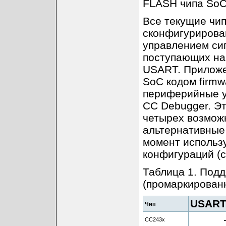
FLASH чипа SoC 
Все текущие чип
сконфигурирован
управлением сиг
поступающих на
USART. Приложен
SoC кодом firmw
периферийные у
CC Debugger. Эт
четырех возмож
альтернативные 
момент использ
конфигураций (с
Таблица 1. Под
(промаркирован
USART0
Чип
CC243x