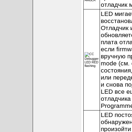
отладчик 
LED мига
восстанов
Отладчик и
обновляетс
плата отла
если firm
вручную п
mode (см. 
состояния,
или перед
и снова п
LED все е
отладчика
Programme
LED посто
обнаружен
произойти