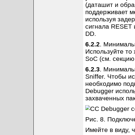
(даташит и обр
поддерживает м
используя заде
сигнала RESET 
DD.
6.2.2
. Минималь
Используйте то 
SoC (см. секцию
6.2.3
. Минималь
Sniffer. Чтобы 
необходимо под
Debugger исполь
захваченных паке
Рис. 8. Подключ
Имейте в виду, 