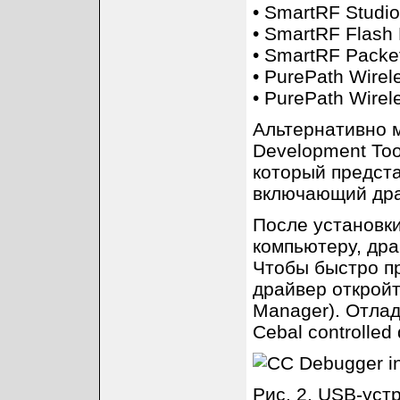
• SmartRF Studio
• SmartRF Flash
• SmartRF Packet 
• PurePath Wirele
• PurePath Wire
Альтернативно м
Development Tool
который предста
включающий дра
После установк
компьютеру, дра
Чтобы быстро пр
драйвер открой
Manager). Отлад
Cebal controlled
Рис. 2. USB-уст