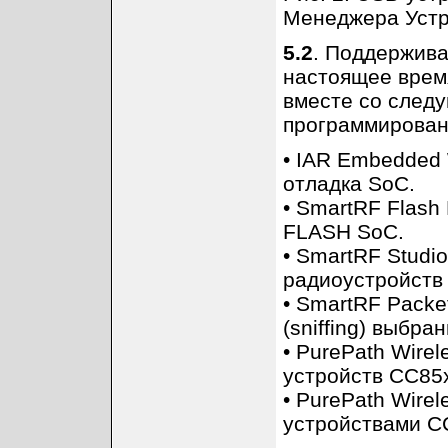
Менеджера Устр
5.2
. Поддержив
настоящее врем
вместе со след
программирован
• IAR Embedded 
отладка SoC.
• SmartRF Flash
FLASH SoC.
• SmartRF Studi
радиоустройств 
• SmartRF Packe
(sniffing) выбр
• PurePath Wire
устройств CC85
• PurePath Wire
устройствами C