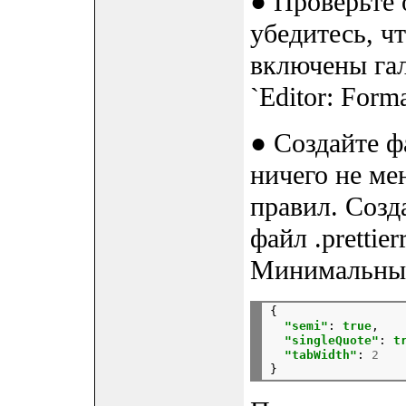
● Проверьте 
убедитесь, ч
включены гал
`Editor: Forma
● Создайте ф
ничего не мен
правил. Созд
файл .pretti
Минимальный
{
"semi"
:
true
,
"singleQuote"
:
t
"tabWidth"
:
2