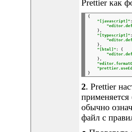
Prettier как
{
"[javascript]"
"editor.de
},
"[typescript]"
"editor.de
},
"[html]"
:
{
"editor.de
},
"editor.format
"prettier.useE
2
. Prettier н
применяется 
обычно означа
файл с прави