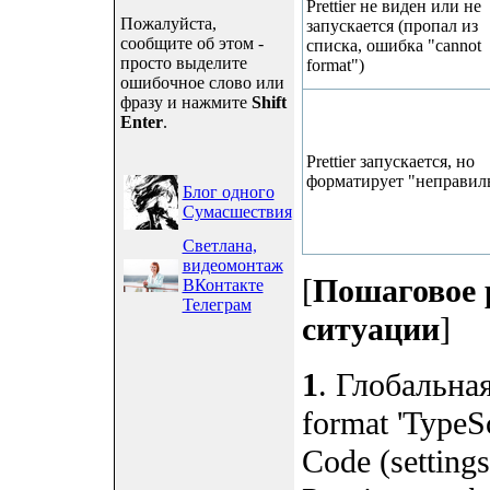
Prettier не виден или не
Пожалуйста,
запускается (пропал из
сообщите об этом -
списка, ошибка "cannot
просто выделите
format")
ошибочное слово или
фразу и нажмите
Shift
Enter
.
Prettier запускается, но
форматирует "неправил
Блог одного
Сумасшествия
Светлана,
видеомонтаж
[
Пошаговое 
ВКонтакте
Телеграм
ситуации
]
1
. Глобальна
format 'TypeS
Code (setting