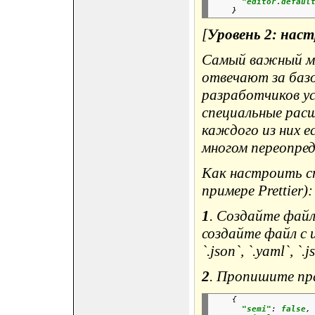
"editor.defaul
[
Уровень 2: нас
Самый важный мо
отвечают за базо
разработчиков у
специальные расши
каждого из них е
многом переопред
Как настроить с
примере Prettier):
1
. Создайте файл
создайте файл с
`.json`, `.yaml`, `.js
2
. Пропишите пр
{
"semi"
:
false
,