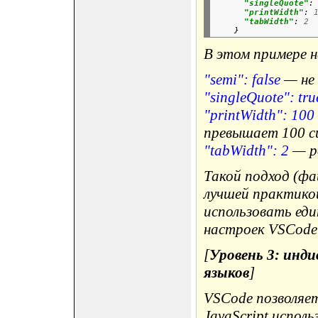
"singleQuote"
:
"printWidth"
:
"tabWidth"
:
2
В этом примере 
"semi": false
— не 
"singleQuote": tru
"printWidth": 100
превышает 100 с
"tabWidth": 2
— ра
Такой подход (ф
лучшей практикой
использовать еди
настроек VSCode
[
Уровень 3: инд
языков
]
VSCode позволяе
JavaScript исполь