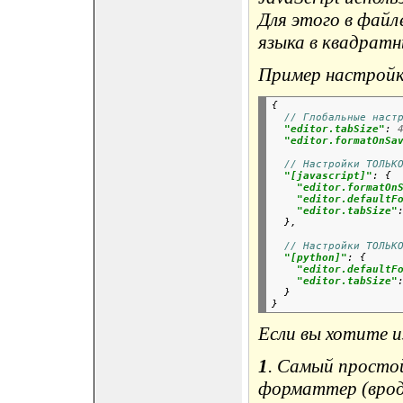
Для этого в файл
языка в квадратн
Пример настрой
{
// Глобальные наст
"editor.tabSize"
:
"editor.formatOnSa
// Настройки ТОЛЬК
"[javascript]"
:
{
"editor.formatOn
"editor.defaultF
"editor.tabSize"
},
// Настройки ТОЛЬК
"[python]"
:
{
"editor.defaultF
"editor.tabSize"
}

Если вы хотите 
1
. Самый просто
форматтер (вроде