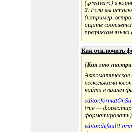
(
.prettierrc
) в кор
2
. Если вы испо
(например, встро
ищите соответс
префиксом языка (
Как отключить ф
[
Как это настра
Автоматическое 
несколькими клю
найти в вашем ф
editor.formatOnSa
true — форматиро
форматировать)
editor.defaultForm