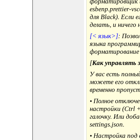
форматировщик и
esbenp.prettier-vs
для Black). Если 
делать, и ничего 
[< язык>]
: Позво
языка программи
форматирование д
[
Как управлять 
У вас есть полны
можете его откл
временно пропус
• Полное отключ
настройки (Ctrl +
галочку. Или доба
settings.json.
• Настройка под 