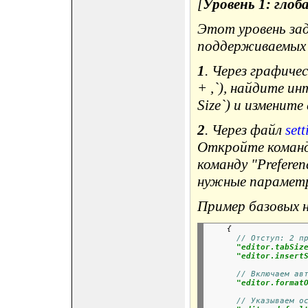
[
Уровень 1: гло
Этот уровень зад
поддерживаемых 
1
. Через графиче
+ ,`), найдите и
Size`) и измените 
2
. Через файл
sett
Откройте командн
команду "Preferen
нужные парамет
Пример базовых 
{
// Отступ: 2 п
"editor.tabSiz
"editor.insert
// Включаем ав
"editor.format
// Указываем о