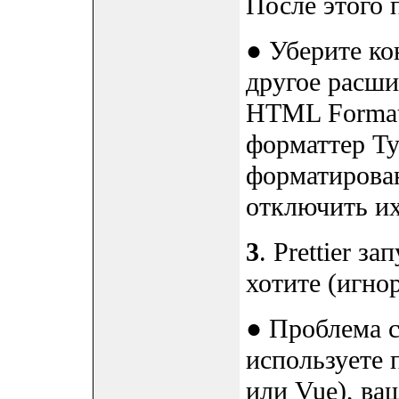
После этого 
● Уберите ко
другое расши
HTML Formatt
форматтер Ty
форматирова
отключить их 
3
. Prettier за
хотите (игно
● Проблема с
используете 
или Vue), ва