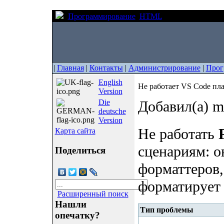
Программирование
HTML
Не работает VS C
|
Главная
|
Контакты
|
Администрирование
|
Прог
English
Не работает VS Code плаг
Version
Die
Добавил(а) m
deutsche
Version
Не работать
Карта сайта
сценариям: о
Поделиться
форматтеров,
форматирует 
Расширенный поиск
Нашли
Тип проблемы
опечатку?