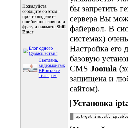
Пожалуйста,
бы запретить г
сообщите об этом -
сервера Вы може
просто выделите
ошибочное слово или
файервол. В сис
фразу и нажмите
Shift
Enter
.
системах) очен
Настройка его 
Блог одного
Сумасшествия
базовую установ
Светлана,
видеомонтаж
CMS
Joomla
(х
ВКонтакте
Телеграм
защищена и люб
сайтом).
[
Установка ipta