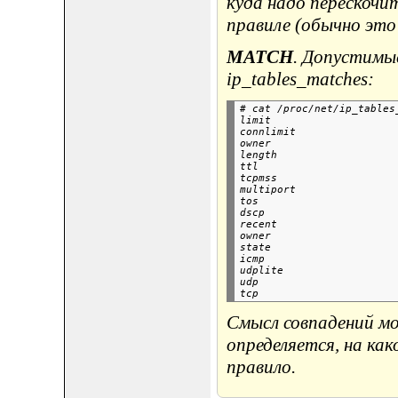
куда надо перескочи
правиле (обычно эт
MATCH
. Допустимы
ip_tables_matches:
# cat /proc/net/ip_tables_
limit

connlimit

owner

length

ttl

tcpmss

multiport

tos

dscp

recent

owner

state

icmp

udplite

udp

Смысл совпадений мо
определяется, на ка
правило.