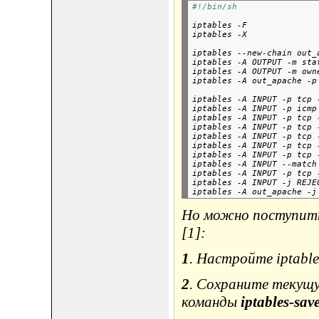
#!/bin/sh
iptables -F

iptables -X

iptables --new-chain out_a
iptables -A OUTPUT -m sta
iptables -A OUTPUT -m own
iptables -A out_apache -p
iptables -A INPUT -p tcp 
iptables -A INPUT -p icmp 
iptables -A INPUT -p tcp 
iptables -A INPUT -p tcp 
iptables -A INPUT -p tcp 
iptables -A INPUT -p tcp 
iptables -A INPUT -p tcp 
iptables -A INPUT --match
iptables -A INPUT -p tcp 
iptables -A INPUT -j REJEC
Но можно поступить 
[1]:
1
. Настройте iptable
2
. Сохраните текущу
команды
iptables-sav