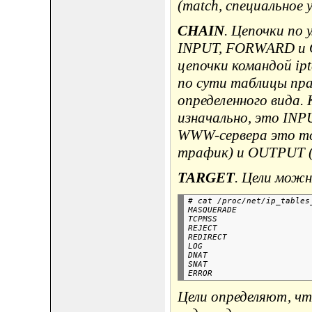
(match, специальное
CHAIN
. Цепочки по
INPUT, FORWARD и 
цепочки командой ipt
по сути таблицы пра
определенного вида.
изначально, это IN
WWW-сервера это то
трафик) и OUTPUT (
TARGET
. Цели можн
# cat /proc/net/ip_tables_
MASQUERADE

TCPMSS

REJECT

REDIRECT

LOG

DNAT

SNAT

Цели определяют, чт