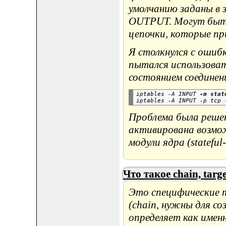
умолчанию заданы в
OUTPUT. Могут быть
цепочки, которые пр
Я столкнулся с ошибк
пытался использоват
состоянием соединен
iptables -A INPUT 
-m stat
iptables -A INPUT -p tcp 
Проблема была решен
активирована возмо
модули ядра (statefu
Что такое chain, targ
Это специфические т
(chain, нужны для со
определяет как имен