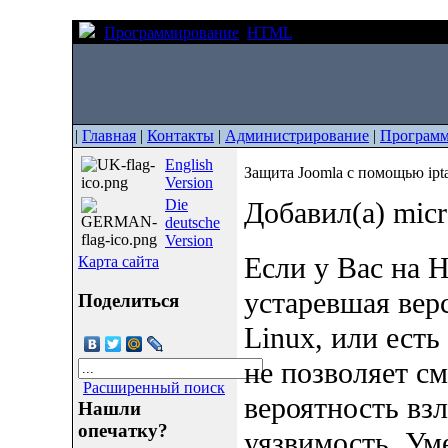
Программирование
HTML
Защита Joomla с помо
|
Главная
|
Контакты
|
Администрирование
|
Программ
English
Защита Joomla с помощью ipta
Version
Die
Добавил(а) mic
deutsche
Version
Если у Вас на 
Карта сайта
устаревшая верс
Поделиться
Linux, или есть
не позволяет см
Расширенный поиск
вероятность вз
Нашли
опечатку?
уязвимость. Ум