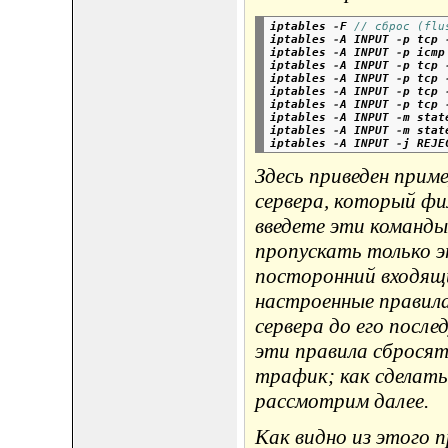
iptables 
-
F
// сброс (flu
iptables 
-
A INPUT 
-
p tcp 
iptables 
-
A INPUT 
-
p icmp
iptables 
-
A INPUT 
-
p tcp 
iptables 
-
A INPUT 
-
p tcp 
iptables 
-
A INPUT 
-
p tcp 
iptables 
-
A INPUT 
-
p tcp 
iptables 
-
A INPUT 
-
m stat
iptables 
-
A INPUT 
-
m stat
iptables 
-
A INPUT 
-
j REJE
Здесь приведен прим
сервера, который ф
введете эти команды 
пропускать только э
посторонний входящ
настроенные правил
сервера до его после
эти правила сбросят
трафик; как сделать
рассмотрим далее.
Как видно из этого п