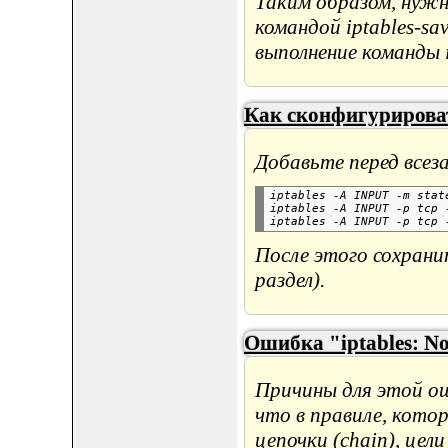
Таким образом, нуж
командой iptables-sa
выполнение команды i
Как сконфигурироват
Добавьте перед все
iptables -A INPUT -m stat
iptables -A INPUT -p tcp 
После этого сохран
раздел).
Ошибка "iptables: No
Причины для этой ош
что в правиле, кото
цепочки (chain), цели