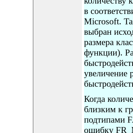
количеству к
в соответст
Microsoft. Т
выбран исход
размера клас
функции). Ра
быстродейст
увеличение 
быстродейст
Когда количе
близким к г
подтипами F
ошибку FR