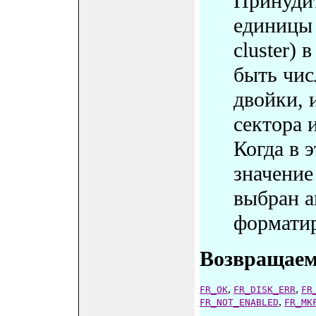
Принудит
единицы д
cluster) 
быть чис
двойки, 
сектора 
Когда в 
значение
выбран а
форматир
Возвращаем
,
,
FR_OK
FR_DISK_ERR
FR
,
FR_NOT_ENABLED
FR_MK