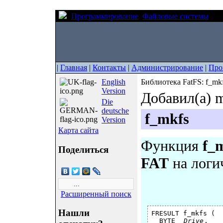
Программирование
Файловые системы
Биб
|
Главная
|
Контакты
|
Администрирование
|
Про
English
Библиотека FatFS: f_mk
Version
Добавил(а) m
Die
deutsche
f_mkfs
Version
Карта сайта
Функция
f_
Поделиться
FAT
на логи
Расширенный поиск
Нашли
FRESULT f_mkfs (

  BYTE  
Drive
,   