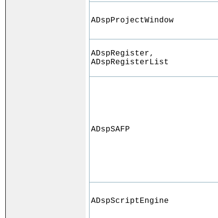
ADspProjectWindow
ADspRegister,
ADspRegisterList
ADspSAFP
ADspScriptEngine