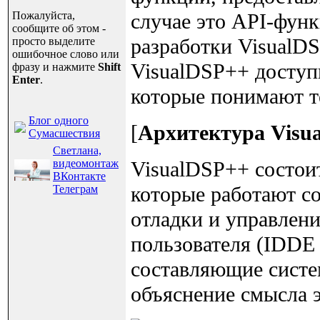
Пожалуйста,
случае это API-фун
сообщите об этом -
разработки VisualD
просто выделите
ошибочное слово или
VisualDSP++ доступ
фразу и нажмите
Shift
Enter
.
которые понимают т
Блог одного
[
Архитектура Visu
Сумасшествия
Светлана,
видеомонтаж
VisualDSP++ состоит
ВКонтакте
которые работают с
Телеграм
отладки и управлен
пользователя (IDDE
составляющие систе
объяснение смысла 