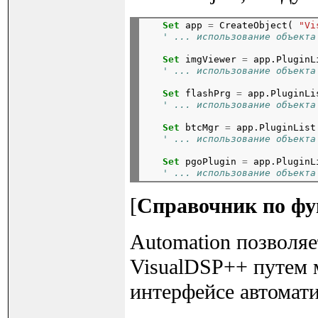
Set
 app 
=
 CreateObject( 
"Vi
' ... использование объекта
Set
 imgViewer 
=
 app.PluginL
' ... использование объекта
Set
 flashPrg 
=
 app.PluginLi
' ... использование объекта
Set
 btcMgr 
=
 app.PluginList
' ... использование объекта
Set
 pgoPlugin 
=
 app.PluginL
' ... использование объекта
[
Справочник по фу
Automation позволя
VisualDSP++ путем 
интерфейсе автомат