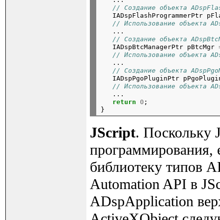
// Создание объекта ADspFla
   IADspFlashProgrammerPtr pFl
// Использование объекта AD
   ...

// Создание объекта ADspBtc
   IADspBtcManagerPtr pBtcMgr 
// Использование объекта AD
   ...

// Создание объекта ADspPgo
   IADspPgoPluginPtr pPgoPlugi
// Использование объекта AD
   ...

return
0
;

JScript
. Поскольку 
программирования, е
библиотеку типов A
Automation API в JSc
ADspApplication вер
ActiveXObject след