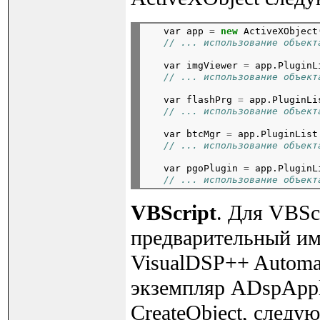
   var app 
=
new
 ActiveXObject
// ... использование объект
   var imgViewer 
=
 app.PluginL
// ... использование объект
   var flashPrg 
=
 app.PluginLi
// ... использование объект
   var btcMgr 
=
 app.PluginList
// ... использование объект
   var pgoPlugin 
=
 app.PluginL
// ... использование объект
VBScript
. Для VBScr
предварительный им
VisualDSP++ Automat
экземпляр ADspAppl
CreateObject, следу