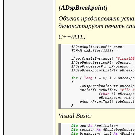
[
ADspBreakpoint
]
Объект представляет уста
демонстрируют печать списк
C++/ATL:
    IADspApplicationPtr pApp;

    TCHAR szBuffer[
128
    pApp.CreateInstance( 
"VisualDS
    IADspDebugSessionPtr pSession 
    IADspProcessorPtr pProcessor 
=
    IADspBreakpointListPtr pBreakp
for
 ( 
long
 i 
=
0
; i 
<
 pBreakpo
    {

        IADspBreakpointPtr pBreakp
        sprintf( szBuffer, 
"File N
                 (
char
*
) pBreakpo
                 pBreakpoint
->
Line
        pApp
->
PrintText( tabConsol
Visual Basic:
Dim
 app 
As
 Application

Dim
 session 
As
 ADspDebugSession
Dim
 breakpoint_list 
As
 ADspBre