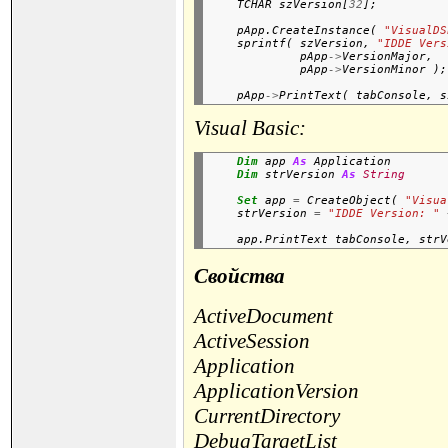
    TCHAR szVersion[
32
    pApp.CreateInstance( 
"VisualDS
    sprintf( szVersion, 
"IDDE Vers
             pApp
->
VersionMajor,

             pApp
->
    pApp
->
Visual Basic:
Dim
 app 
As
 Application

Dim
 strVersion 
As
String
Set
 app 
=
 CreateObject( 
"Visua
    strVersion 
=
"IDDE Version: "
Свойства
ActiveDocument
ActiveSession
Application
ApplicationVersion
CurrentDirectory
DebugTargetList