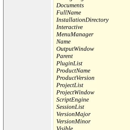
Documents
FullName
InstallationDirectory
Interactive
MenuManager
Name
OutputWindow
Parent
PluginList
ProductName
ProductVersion
ProjectList
ProjectWindow
ScriptEngine
SessionList
VersionMajor
VersionMinor
Visible