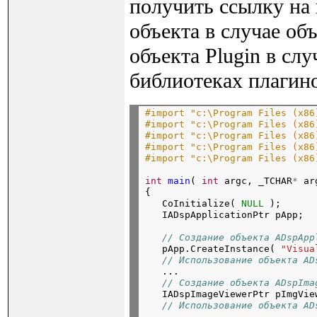
получить ссылку на 
объекта в случае об
объекта Plugin в сл
библиотеках плагин
#import "c:\Program Files (x86
#import "c:\Program Files (x86
#import "c:\Program Files (x86
#import "c:\Program Files (x86
#import "c:\Program Files (x86
int
main
( 
int
 argc, _TCHAR
*
 ar
{

   CoInitialize( 
NULL
 );

// Создание объекта ADspApp
   pApp.CreateInstance( 
"Visua
// Использование объекта AD
   ...

// Создание объекта ADspIma
   IADspImageViewerPtr pImgVie
// Использование объекта AD
   ...
