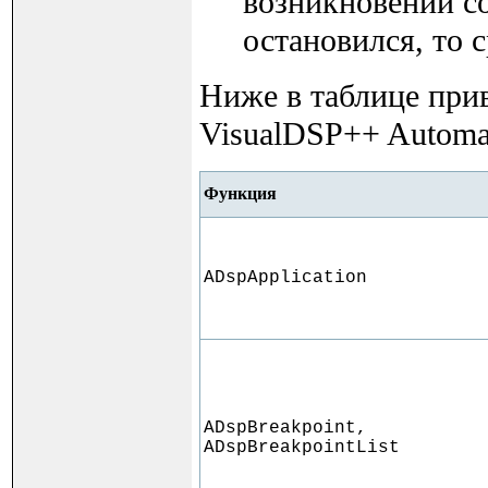
возникновении с
остановился, то 
Ниже в таблице прив
VisualDSP++ Automa
Функция
ADspApplication
ADspBreakpoint,
ADspBreakpointList