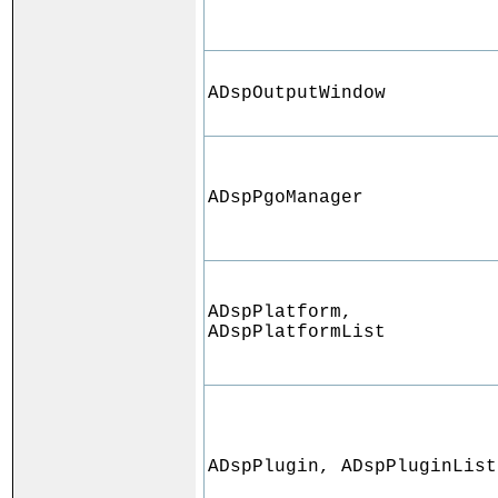
ADspOutputWindow
ADspPgoManager
ADspPlatform,
ADspPlatformList
ADspPlugin, ADspPluginList