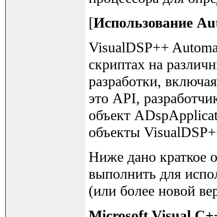
[
Использование Au
VisualDSP++ Automat
скриптах на различ
разработки, включая
это API, разработчи
объект ADspApplicat
объекты VisualDSP+
Ниже дано краткое 
выполнить для испол
(или более новой вер
Microsoft Visual C+