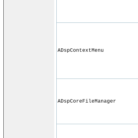
ADspContextMenu
ADspCoreFileManager