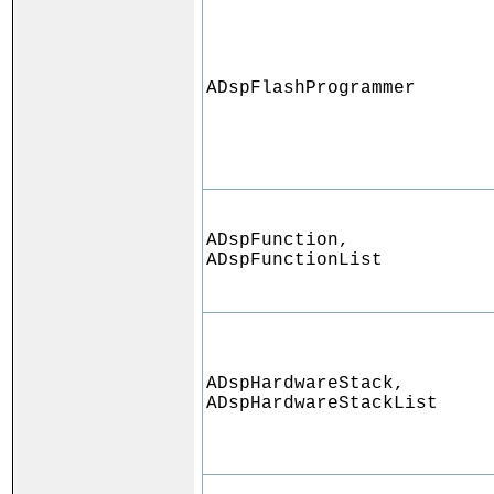
ADspFlashProgrammer
ADspFunction,
ADspFunctionList
ADspHardwareStack,
ADspHardwareStackList