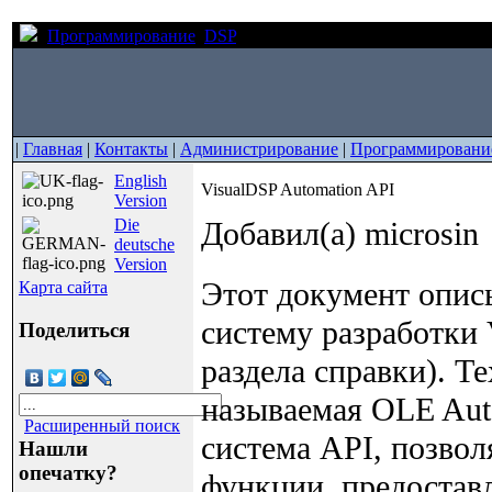
Программирование
DSP
VisualDSP Automation API
|
Главная
|
Контакты
|
Администрирование
|
Программировани
English
VisualDSP Automation API
Version
Die
Добавил(а) microsin
deutsche
Version
Этот документ опис
Карта сайта
систему разработки 
Поделиться
раздела справки). Т
называемая OLE Aut
Расширенный поиск
система API, позво
Нашли
опечатку?
функции, предостав