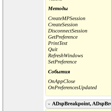
Методы
CreateMPSession
CreateSession
DisconnectSession
GetPreference
PrintText
Quit
RefreshWindows
SetPreference
События
OnAppClose
OnPreferencesUpdated
ADspBreakpoint, ADspBre