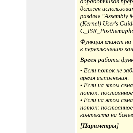
обработчиков прерыв
должен использоват
разделе "Assembly 
(Kernel) User's Gu
C_ISR_PostSemaphor
Функция влияет на
к переключению ко
Время работы фун
• Если поток не за
время выполнения.
• Если на этом се
поток: постоянное 
• Если на этом се
поток: постоянное 
контекста на боле
[
Параметры
]