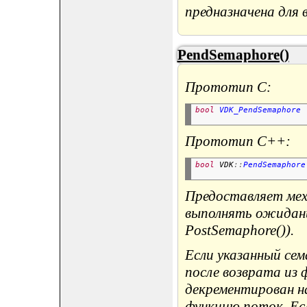
предназначена для 
PendSemaphore()
Прототип C:
bool
VDK_PendSemaphore
 
Прототип C++:
bool
 VDK
::
PendSemaphore
                       
Предоставляет мех
выполнять ожидани
PostSemaphore()).
Если указанный сем
после возврата из
декрементирован на
функцию поток. Есл