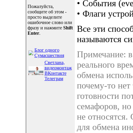
• События (eve
Пожалуйста,
• Флаги устрой
сообщите об этом -
просто выделите
ошибочное слово или
Все эти спосо
фразу и нажмите
Shift
Enter
.
называются си
Блог одного
Примечание: в
Сумасшествия
реального вре
Светлана,
видеомонтаж
обмена исполь
ВКонтакте
Телеграм
почему-то нет 
готовности по
семафоров, но
не относятся.
для обмена ин