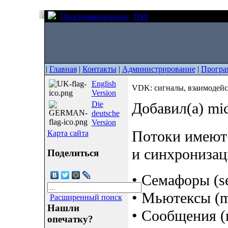
Программирование
DSP
VDK: сигналы, взаимо
|
Главная
|
Контакты
|
Администрирование
|
Програ
English
VDK: сигналы, взаимодейс
Version
Die
Добавил(а) mi
deutsche
Version
Потоки имеют 
Карта сайта
и синхронизац
Поделиться
• Семафоры (s
• Мьютексы (m
Расширенный поиск
Нашли
• Сообщения (
опечатку?