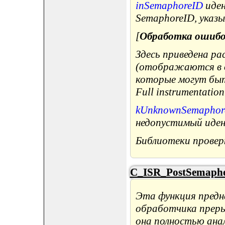
inSemaphoreID
иден
SemaphoreID, указ
[
Обработка ошиб
Здесь приведена р
(отображаются в ок
которые могут быт
Full instrumentation
kUnknownSemaphor
недопустимый иде
Библиотеки провер
C_ISR_PostSemapho
Эта функция предн
обработчика преры
она полностью ана