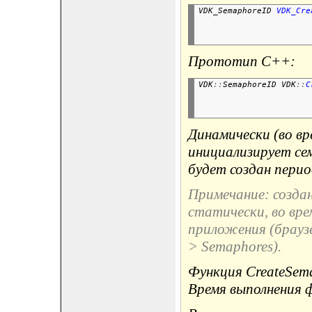
VDK_SemaphoreID 
VDK_Cre
                       
Прототип C++:
VDK
::
SemaphoreID VDK
::
C
                       
                       
Динамически (во вр
инициализирует сем
будет создан перио
Примечание: созда
статически, во вр
приложения (браузе
> Semaphores).
Функция CreateSema
Время выполнения ф