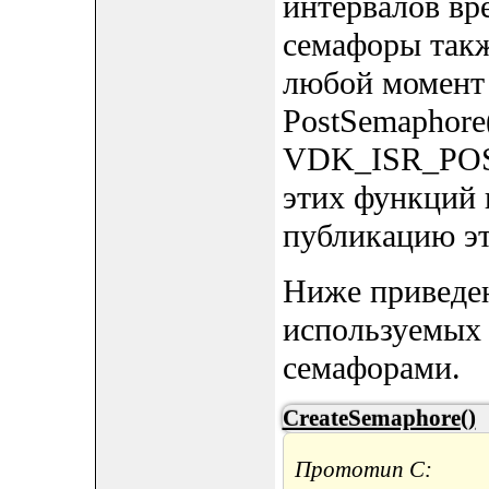
интервалов вр
семафоры такж
любой момент
PostSemaphore
VDK_ISR_POS
этих функций 
публикацию эт
Ниже приведен
используемых
семафорами.
CreateSemaphore()
Прототип C: