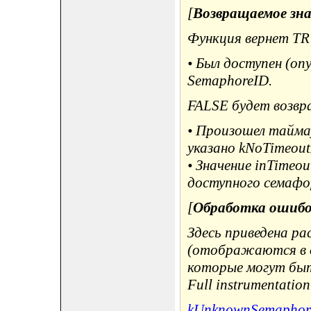
[
Возвращаемое зн
Функция вернет TR
• Был доступен (о
SemaphoreID.
FALSE будет возвра
• Произошел таймау
указано kNoTimeout
• Значение inTimeou
доступного семафо
[
Обработка ошиб
Здесь приведена р
(отображаются в ок
которые могут быт
Full instrumentation
kUnknownSemaphor