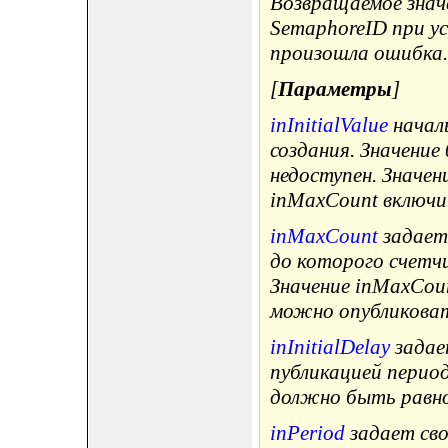
Возвращаемое знач
SemaphoreID при у
произошла ошибка.
[
Параметры
]
inInitialValue
началь
создания. Значение
недоступен. Значе
inMaxCount включи
inMaxCount
задает 
до которого счетч
Значение inMaxCou
можно опубликовать
inInitialDelay
задае
публикацией период
должно быть равно
inPeriod
задает сво