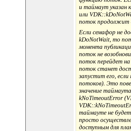
и таймаут указан 
или VDK::kDoNotWai
поток продолжит с
Если семафор не до
kDoNotWait, то по
момента публикаци
поток не возобнови
поток перейдет на 
поток станет досту
запустит его, если
потоков). Это пове
значение таймаут
kNoTimeoutError (V
VDK::kNoTimeoutErr
таймауте не будет
просто осуществле
доступным для план