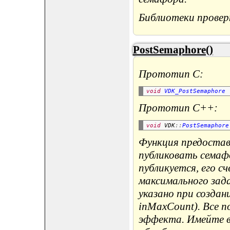
Библиотеки провер
PostSemaphore()
Прототип C:
void
VDK_PostSemaphore
Прототип C++:
void
 VDK
::
PostSemaphore
Функция предостав
публиковать семаф
публикуется, его с
максимального зада
указано при создан
inMaxCount). Все 
эффекта. Имейте в