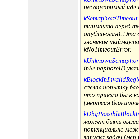
недопустимый иде
kSemaphoreTimeout
таймаута перед те
опубликован). Эта 
значение таймаута
kNoTimeoutError.
kUnknownSemaphor
inSemaphoreID ука
kBlockInInvalidRegi
сделал попытку бло
что привело бы к к
(мертвая блокировк
kDbgPossibleBlockI
может быть вызван
потенциально може
запуска задач (мер