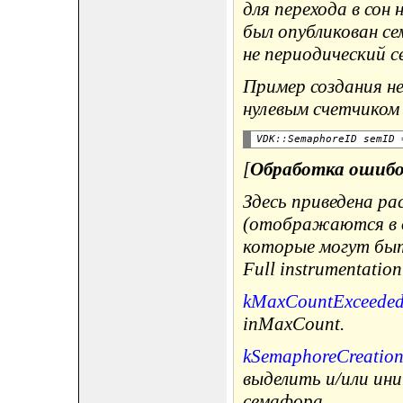
для перехода в сон
был опубликован се
не периодический с
Пример создания н
нулевым счетчиком 
VDK
::
SemaphoreID semID 
[
Обработка ошиб
Здесь приведена р
(отображаются в ок
которые могут быт
Full instrumentation
kMaxCountExceede
inMaxCount.
kSemaphoreCreation
выделить и/или ин
семафора.