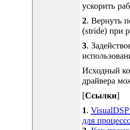
ускорить раб
2
. Вернуть 
(stride) при
3
. Задейств
использован
Исходный к
драйвера мож
[
Ссылки
]
1
.
VisualDS
для процессо