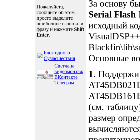
За основу б
Пожалуйста,
Serial Flash
сообщите об этом -
просто выделите
исходный код
ошибочное слово или
фразу и нажмите
Shift
VisualDSP++ 
Enter
.
Blackfin\lib\
Блог одного
Основные во
Сумасшествия
Светлана,
видеомонтаж
1
. Поддержи
ВКонтакте
AT45DB021B
Телеграм
AT45DB161B
(см. таблицу
размер опред
вычисляются
прочитанного