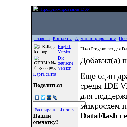
Программирование
DSP
Flash Programmer 
|
Главная
|
Контакты
|
Администрирование
|
Про
English
Flash Programmer для D
Version
Die
Добавил(а) m
deutsche
Version
Еще один др
Карта сайта
среды IDE Vi
Поделиться
для поддерж
микросхем п
Расширенный поиск
DataFlash
с
Нашли
опечатку?