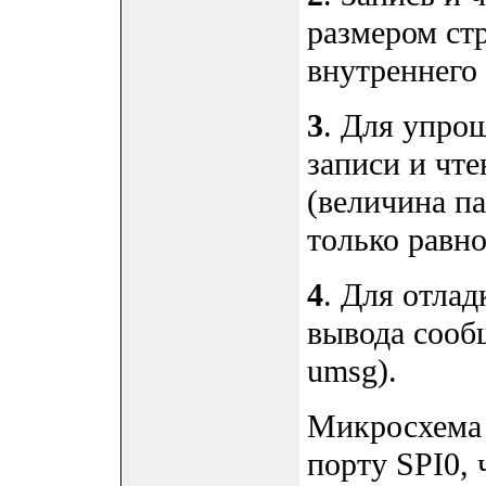
размером ст
внутреннего
3
. Для упро
записи и чт
(величина па
только равно
4
. Для отла
вывода сооб
umsg).
Микросхема 
порту SPI0,