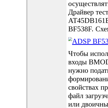
осуществлять
Драйвер тес
AT45DB161B 
BF538F. Схе
Чтобы испол
входы BMOD
нужно подать 
формировани
свойствах п
файл загруз
или двоичны