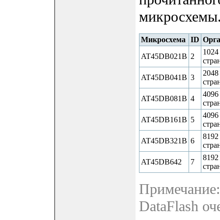
микросхемы
Микросхема
ID
Орга
1024
AT45DB021B
2
стра
2048
AT45DB041B
3
стра
4096
AT45DB081B
4
стра
4096
AT45DB161B
5
стра
8192
AT45DB321B
6
стра
8192
AT45DB642
7
стра
Примечание:
DataFlash о