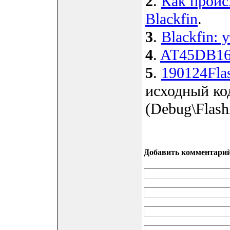
2
.
Как проис
Blackfin
.
3
.
Blackfin: 
4
.
AT45DB161
5
.
190124Fla
исходный ко
(Debug\Flas
Добавить комментари