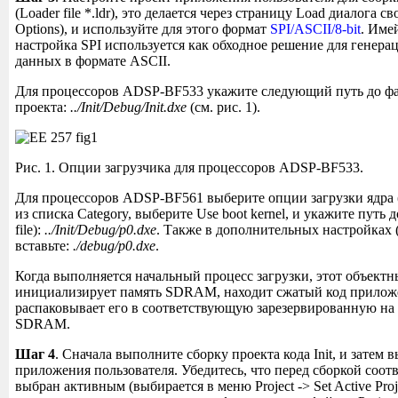
(Loader file *.ldr), это делается через страницу Load диалога св
Options), и используйте для этого формат
SPI/ASCII/8-bit
. Имей
настройка SPI используется как обходное решение для генер
данных в формате ASCII.
Для процессоров ADSP-BF533 укажите следующий путь до ф
проекта:
../Init/Debug/Init.dxe
(см. рис. 1).
Рис. 1. Опции загрузчика для процессоров ADSP-BF533.
Для процессоров ADSP-BF561 выберите опции загрузки ядра (B
из списка Category, выберите Use boot kernel, и укажите путь д
file):
../Init/Debug/p0.dxe
. Также в дополнительных настройках (A
вставьте:
./debug/p0.dxe
.
Когда выполняется начальный процесс загрузки, этот объект
инициализирует память SDRAM, находит сжатый код приложе
распаковывает его в соответствующую зарезервированную на 
SDRAM.
Шаг 4
. Сначала выполните сборку проекта кода Init, и затем
приложения пользователя. Убедитесь, что перед сборкой соо
выбран активным (выбирается в меню Project -> Set Active Proj