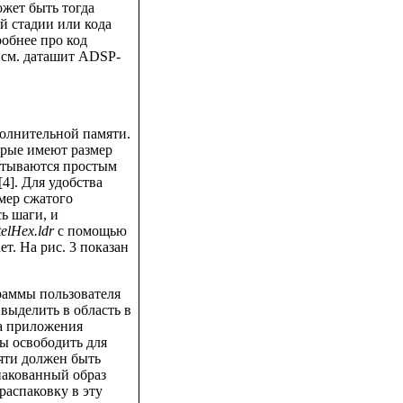
жет быть тогда
й стадии или кода
обнее про код
, см. даташит ADSP-
полнительной памяти.
орые имеют размер
атываются простым
4]. Для удобства
мер сжатого
ь шаги, и
elHex.ldr
с помощью
ет. На рис. 3 показан
граммы пользователя
 выделить в область в
а приложения
ы освободить для
яти должен быть
пакованный образ
распаковку в эту