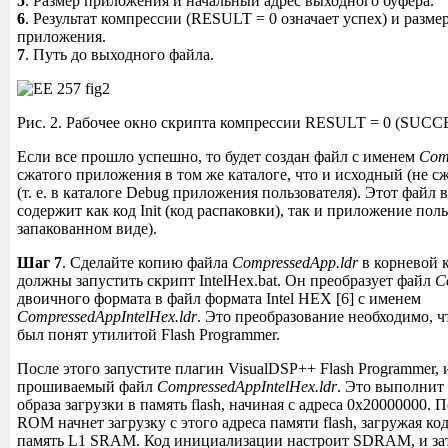
5
. Размер приложения и начальный адрес выходного буфера.
6
. Результат компрессии (RESULT = 0 означает успех) и разме
приложения.
7
. Путь до выходного файла.
Рис. 2. Рабочее окно скрипта компрессии RESULT = 0 (SUCC
Если все прошло успешно, то будет создан файл с именем
Com
сжатого приложения в том же каталоге, что и исходный (не с
(т. е. в каталоге Debug приложения пользователя). Этот файл
содержит как код Init (код распаковки), так и приложение поль
запакованном виде).
Шаг 7
. Сделайте копию файла
CompressedApp.ldr
в корневой к
должны запустить скрипт IntelHex.bat. Он преобразует файл
C
двоичного формата в файл формата Intel HEX [6] с именем
CompressedAppIntelHex.ldr
. Это преобразование необходимо, ч
был понят утилитой Flash Programmer.
После этого запустите плагин VisualDSP++ Flash Programmer, 
прошиваемый файл
CompressedAppIntelHex.ldr
. Это выполнит
образа загрузки в память flash, начиная с адреса 0x20000000. 
ROM начнет загрузку с этого адреса памяти flash, загружая к
память L1 SRAM. Код инициализации настроит SDRAM, и зат