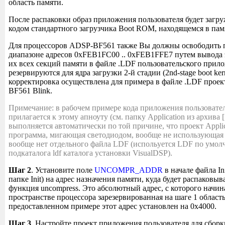
область памяти.
После распаковки образ приложения пользователя будет заг
кодом стандартного загрузчика Boot ROM, находящемся в пам
Для процессоров ADSP-BF561 также Вы должны освободить п
диапазоне адресов 0xFEB1FC00 .. 0xFEB1FFE7 путем вывода 
их всех секций памяти в файле .LDF пользовательского прило
резервируются для ядра загрузки 2-й стадии (2nd-stage boot ker
корректировка осуществлена для примера в файле .LDF прое
BF561 Blink.
Примечание: в рабочем примере кода приложения пользовате
прилагается к этому апноуту (см. папку Application из архива [
выполняется автоматически по той причине, что проект Applic
программа, мигающая светодиодом, вообще не использующа
вообще нет отдельного файла LDF (испольуется LDF по умол
подкаталога ldf каталога установки VisualDSP).
Шаг 2
. Установите поле
UNCOMPR_ADDR
в начале файла In
папке Init) на адрес назначения памяти, куда будет распаковы
функция uncompress. Это абсолютный адрес, с которого начин
пространстве процессора зарезервированная на шаге 1 облас
предоставленном примере этот адрес установлен на 0x4000.
Шаг 3
. Настройте проект приложения пользователя для сборк