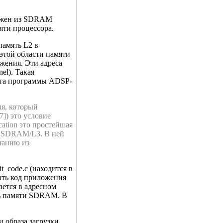
ружен из SDRAM
яти процессора.
амять L2 в
этой области памяти
жения. Эти адреса
nel). Такая
кта программы ADSP-
ля, который
7]) это условие
ation это простейшая
я SDRAM/L3. В ней
чанию из
it_code.c (находится в
вать код приложения
ается в адресном
ть памяти SDRAM. В
и образа загрузки