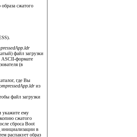
р образа сжатого
ESS).
pressedApp.ldr
жатый) файл загрузки
 в ASCII-формате
зователя (в
аталог, где Вы
ompressedApp.ldr
из
тобы файл загрузки
и укажите ему
 копию сжатого
После сброса Boot
од инициализации в
ем распакует образ