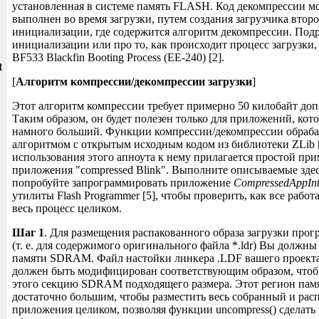
установленная в системе память FLASH. Код декомпрессии мо
выполнен во время загрузки, путем создания загрузчика второ
инициализации, где содержится алгоритм декомпрессии. Подр
инициализации или про то, как происходит процесс загрузки
и
BF533 Blackfin Booting Process (EE-240) [2].
t
[
Алгоритм компрессии/декомпрессии загрузки
]
Этот алгоритм компрессии требует примерно 50 килобайт до
Таким образом, он будет полезен только для приложений, кот
намного больший. Функции компрессии/декомпрессии обраб
алгоритмом с открытым исходным кодом из библиотеки ZLib [
использования этого апноута к нему прилагается простой при
приложения "compressed Blink". Выполните описываемые здес
попробуйте запрограммировать приложение
CompressedAppInt
утилиты Flash Programmer [5], чтобы проверить, как все работа
весь процесс целиком.
Шаг 1
. Для размещения распакованного образа загрузки про
(т. е. для содержимого оригинального файла *.ldr) Вы должны
памяти SDRAM. Файл настойки линкера .LDF вашего проект
должен быть модифицирован соответствующим образом, чтоб
этого секцию SDRAM подходящего размера. Этот регион пам
достаточно большим, чтобы разместить весь собранный и рас
приложения целиком, позволяя функции uncompress() сделать 