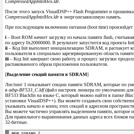
CompressedAppIntelHex.ldr
.
После этого запуск VisualDSP++ Flash Programmer и прошивка
CompressedAppIntelHex.ldr
в энергонезависимую память.
При последующем включении питания (boot time) произойдет
i
– Boot ROM начнет загрузку из начала памяти flash, считыва
по адресу 0x20000000. В результате запустится код проекта Ini
ii
– Код Init выполнит инициализацию SDRAM, и распакует к
пользователя в специально зарезервированную область памя
iii
– Код Init завершит свою работу, и процесс загрузки продол
распакованного образа приложения пользователя.
[
Выделение секций памяти в SDRAM
]
Листинг 1 показывает секции памяти SDRAM, которые по у
в
adsp-BF533_C.ldf
(файл настроек линкера по умолчанию дл
BF533 Blackfin на языке C, который можно найти в папке
Black
установки VisualDSP++). Вы можете создавать свои собственн
указывать начало и конец этих секций в адресном пространств
Вы можете частично управлять выделением памяти, которое и
Для правильного выравнивания данных адреса всех блоков п
32-битные.
MEM_SDRAM0 {
