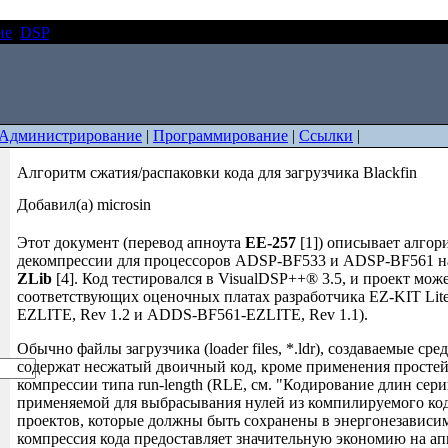
ие
DSP
Алгоритм сжатия/распаковки кода для загрузчика Blackf
Администрирование
|
Программирование
|
Ссылки
|
Алгоритм сжатия/распаковки кода для загрузчика Blackfin
Добавил(а) microsin
Этот документ (перевод апноута
EE-257
[1]) описывает алгор
декомпрессии для процессоров ADSP-BF533 и ADSP-BF561 н
ZLib
[4]. Код тестировался в VisualDSP++® 3.5, и проект мож
соответствующих оценочных платах разработчика EZ-KIT Li
EZLITE, Rev 1.2 и ADDS-BF561-EZLITE, Rev 1.1).
Обычно файлы загрузчика (loader files, *.ldr), создаваемые ср
содержат несжатый двоичный код, кроме применения просте
компрессии типа run-length (RLE, см. "Кодирование длин сер
применяемой для выбрасывания нулей из компилируемого ко
проектов, которые должны быть сохранены в энергонезависи
компрессия кода предоставляет значительную экономию на апп