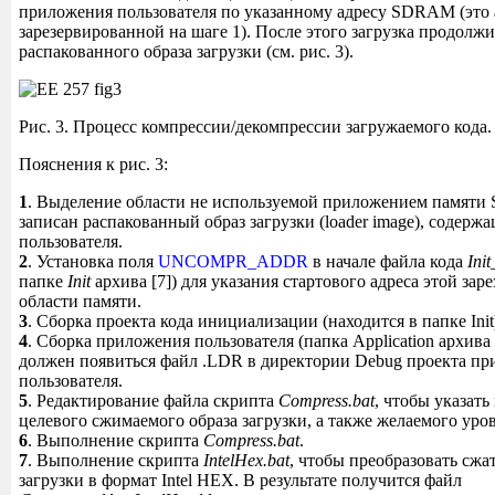
приложения пользователя по указанному адресу SDRAM (это а
зарезервированной на шаге 1). После этого загрузка продолжи
распакованного образа загрузки (см. рис. 3).
Рис. 3. Процесс компрессии/декомпрессии загружаемого кода.
Пояснения к рис. 3:
1
. Выделение области не используемой приложением памяти
записан распакованный образ загрузки (loader image), содер
пользователя.
2
. Установка поля
UNCOMPR_ADDR
в начале файла кода
Ini
папке
Init
архива [7]) для указания стартового адреса этой за
области памяти.
3
. Сборка проекта кода инициализации (находится в папке Init
4
. Сборка приложения пользователя (папка Application архива [
должен появиться файл .LDR в директории Debug проекта п
пользователя.
5
. Редактирование файла скрипта
Compress.bat
, чтобы указат
целевого сжимаемого образа загрузки, а также желаемого уро
6
. Выполнение скрипта
Compress.bat
.
7
. Выполнение скрипта
IntelHex.bat
, чтобы преобразовать сжа
загрузки в формат Intel HEX. В результате получится файл