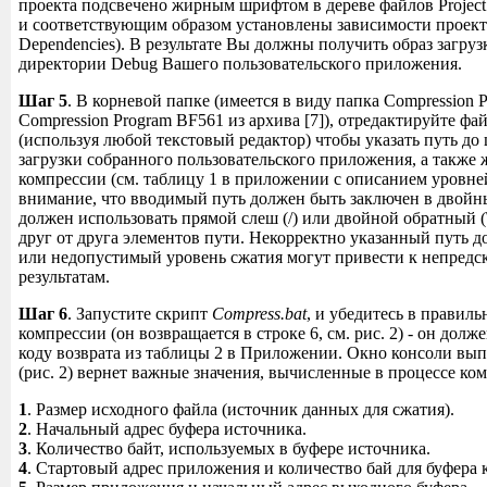
проекта подсвечено жирным шрифтом в дереве файлов Project
и соответствующим образом установлены зависимости проекта 
Dependencies). В результате Вы должны получить образ загруз
директории Debug Вашего пользовательского приложения.
Шаг 5
. В корневой папке (имеется в виду папка Compression
Compression Program BF561 из архива [7]), отредактируйте фа
(используя любой текстовый редактор) чтобы указать путь до 
загрузки собранного пользовательского приложения, а также
компрессии (см. таблицу 1 в приложении с описанием уровне
внимание, что вводимый путь должен быть заключен в двойны
должен использовать прямой слеш (/) или двойной обратный (\
друг от друга элементов пути. Некорректно указанный путь 
или недопустимый уровень сжатия могут привести к непред
результатам.
Шаг 6
. Запустите скрипт
Compress.bat
, и убедитесь в правиль
компрессии (он возвращается в строке 6, см. рис. 2) - он долж
коду возврата из таблицы 2 в Приложении. Окно консоли вы
(рис. 2) вернет важные значения, вычисленные в процессе ко
1
. Размер исходного файла (источник данных для сжатия).
2
. Начальный адрес буфера источника.
3
. Количество байт, используемых в буфере источника.
4
. Стартовый адрес приложения и количество бай для буфера ко