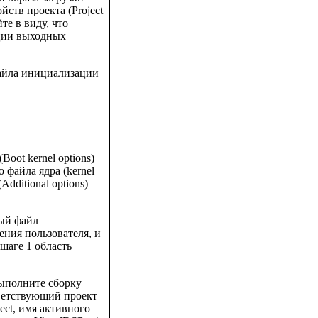
ойств проекта (Project
те в виду, что
ации выходных
айла инициализации
oot kernel options)
о файла ядра (kernel
dditional options)
ный файл
ния пользователя, и
шаге 1 область
 выполните сборку
тветствующий проект
ect, имя активного