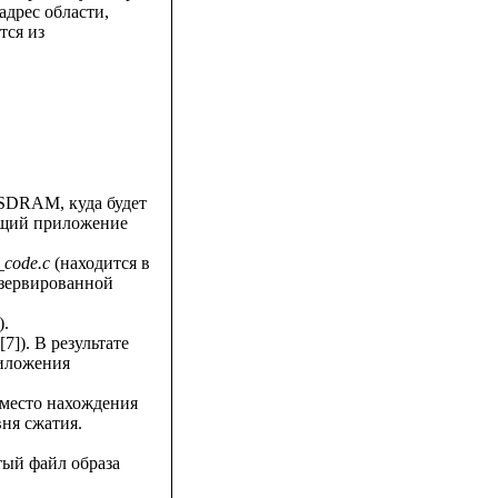
дрес области,
тся из
 SDRAM, куда будет
жащий приложение
t_code.c
(находится в
резервированной
).
7]). В результате
риложения
ь место нахождения
вня сжатия.
тый файл образа