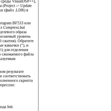
 среды VisualDSP++),
(Project -> Update
ки (файл .LDR) в
 Program BF533 или
йл
Compress.bat
целевого образа
 желаемый уровень
й сжатия). Обратите
е кавычки ("), и
\) для отделения
до сжимаемого файла
сказуемым
ном результате
ен соответствовать
полненного скрипта
мпрессии:
да Init.