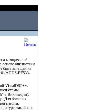
Fri, August 07 2026
in
итм компрессии/
а основе библиотеки
ет быть запущен на
te® (ADDS-BF533-
едой VisualDSP++,
йшей схемы
ий" в Википедии),
да. Для больших
мой памяти,
аратуре, такой как