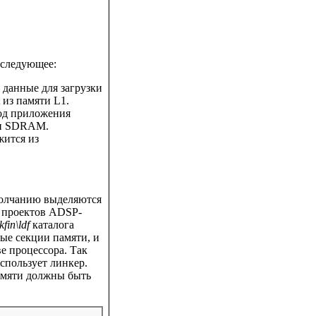
 следующее:
я данные для загрузки
t из памяти L1.
од приложения
ти SDRAM.
жится из
молчанию выделяются
я проектов ADSP-
fin\ldf
каталога
ые секции памяти, и
е процессора. Так
спользует линкер.
амяти должны быть