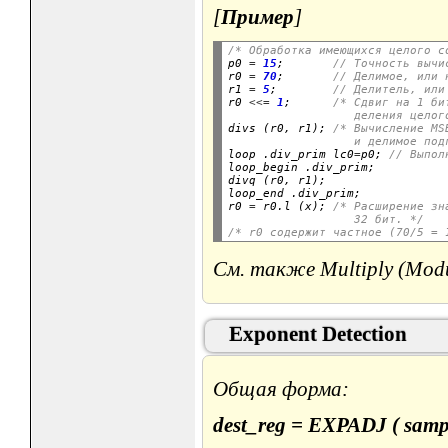
[
Пример
]
/* Обработка имеющихся целого с

p0 
=
15
;       
// Точность вычи
r0 
=
70
;       
// Делимое, или 
r1 
=
5
;        
// Делитель, или
r0 
<<=
1
;      
/* Сдвиг на 1 би
                  деления целог

divs (r0, r1); 
/* Вычисление MS
                  и делимое под

loop .div_prim lc0
=
p0; 
// Выпол
loop_begin .div_prim;

divq (r0, r1);

loop_end .div_prim;

r0 
=
 r0.l (x); 
/* Расширение зн
                  32 бит. */
/* r0 содержит частное (70/5 = 
См. также Multiply (Mod
Exponent Detection
Общая форма:
dest_reg = EXPADJ ( sample