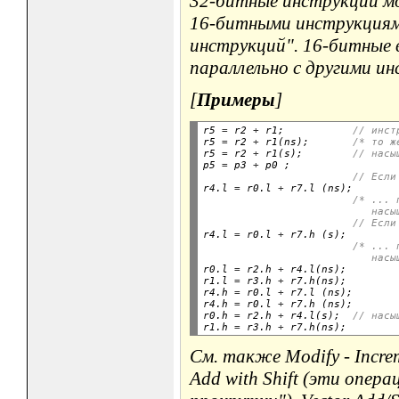
32-битные инструкции м
16-битными инструкциями
инструкций". 16-битные 
параллельно с другими и
[
Примеры
]
r5 
=
 r2 
+
 r1;           
// инст
r5 
=
 r2 
+
 r1(ns);       
/* то ж
r5 
=
 r2 
+
 r1(s);        
// насы
p5 
=
 p3 
+
 p0 ;

// Если
r4.l 
=
 r0.l 
+
 r7.l (ns);

/* ... 
                           насы
// Если
r4.l 
=
 r0.l 
+
 r7.h (s);

/* ... 
                           насы

r0.l 
=
 r2.h 
+
 r4.l(ns);

r1.l 
=
 r3.h 
+
 r7.h(ns);

r4.h 
=
 r0.l 
+
 r7.l (ns);

r4.h 
=
 r0.l 
+
 r7.h (ns);

r0.h 
=
 r2.h 
+
 r4.l(s);  
// насы
r1.h 
=
 r3.h 
+
См. также Modify - Increme
Add with Shift (эти опера