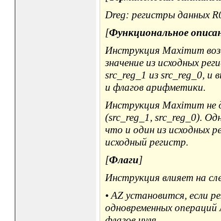
Dreg: регистры данных R0, 
[
Функциональное описа
Инструкция Maximum воз
значение из исходных рег
src_reg_1 из src_reg_0, и
и флагов арифметики.
Инструкция Maximum не 
(src_reg_1, src_reg_0). 
что и один из исходных 
исходный регистр.
[
Флаги
]
Инструкция влияет на сл
• AZ установится, если р
одновременных операций 
флагов нуля.