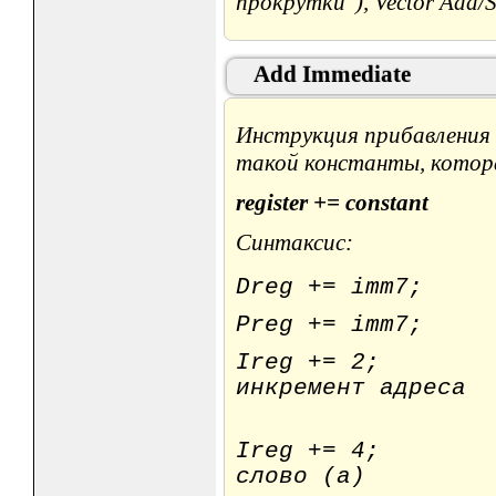
прокрутки"), Vector Add/S
Add Immediate
Инструкция прибавления 
такой константы, котора
register += constant
Синтаксис:
Dreg += imm7; /
Preg += imm7; /
Ireg += 2; /*
инкремент адреса
указател
Ireg += 4; // 
слово (a)