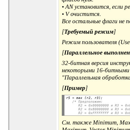
• AN установится, если 
• V очистится.
Все остальные флаги не п
[
Требуемый режим
]
Режим пользователя (User
[
Параллельное выполнен
32-битная версия инстру
некоторыми 16-битными и
"Параллельная обработка
[
Пример
]
r5 
=
 max (r2, r3);

/* Предположим:
      R2 = 0x00000000 и R3 = 0x
      R2 = 0x80000000 и R3 = 0x
      R2 = 0xFFFFFFFF и R3 = 0x
См. также Minimum, Maxim
Maximum, Vector Minimum