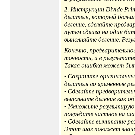
2
. Инструкции Divide Pri
делитель, который больш
деление, сделайте предв
путем сдвига на один бит
выполняйте деление. Рез
Конечно, предварительн
точность, и в результат
Такая ошибка может быт
• Сохраните оригинальны
делителя во временные ре
• Сделайте предваритель
выполните деление как об
• Умножьте результирую
повредите частное на ша
• Сделайте вычитание ре
Этот шаг покажет значе