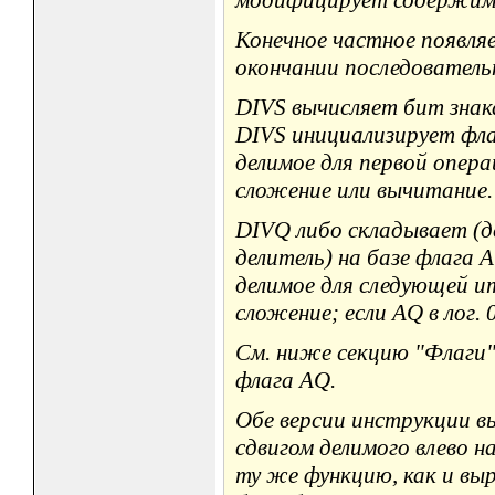
Конечное частное появля
окончании последовател
DIVS вычисляет бит знака
DIVS инициализирует флаг
делимое для первой опер
сложение или вычитание.
DIVQ либо складывает (д
делитель) на базе флага 
делимое для следующей ит
сложение; если AQ в лог.
См. ниже секцию "Флаги",
флага AQ.
Обе версии инструкции 
сдвигом делимого влево н
ту же функцию, как и выр