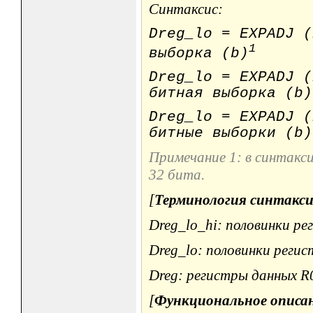
Синтаксис:
Dreg_lo = EXPAD
1
выборка (b)
Dreg_lo = EXPADJ (
битная выборка (b)
Dreg_lo = EXPADJ
битные выборки (b)
Примечание 1: в синтакс
32 бита.
[
Терминология синтакси
Dreg_lo_hi: половинки регис
Dreg_lo: половинки регистр
Dreg: регистры данных R0, 
[
Функциональное описа