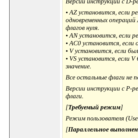
Версии инструкции с D-р
• AZ установится, если р
одновременных операций 
флагов нуля.
• AN установится, если 
• AC0 установится, если 
• V установится, если бы
• VS установится, если V
значение.
Все остальные флаги не п
Версии инструкции с P-ре
флаги.
[
Требуемый режим
]
Режим пользователя (User
[
Параллельное выполнен