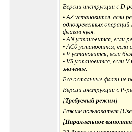
Версии инструкции с D-р
• AZ установится, если р
одновременных операций 
флагов нуля.
• AN установится, если 
• AC0 установится, если 
• V установится, если бы
• VS установится, если V
значение.
Все остальные флаги не п
Версии инструкции с P-ре
[
Требуемый режим
]
Режим пользователя (User
[
Параллельное выполнен