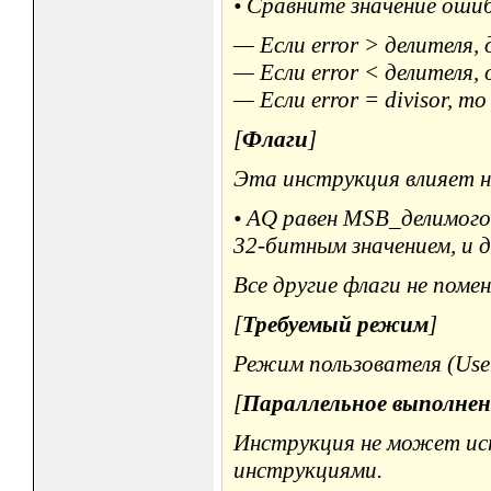
• Сравните значение оши
— Если error > делителя,
— Если error < делителя,
— Если error = divisor, то
[
Флаги
]
Эта инструкция влияет н
• AQ равен MSB_делимого 
32-битным значением, и 
Все другие флаги не поме
[
Требуемый режим
]
Режим пользователя (User
[
Параллельное выполнен
Инструкция не может исп
инструкциями.