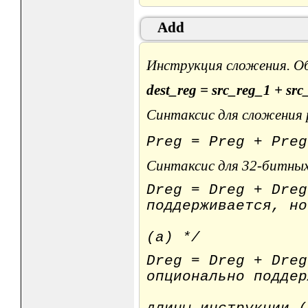
Add
Инструкция сложения. О
dest_reg = src_reg_1 + src
Синтаксис для сложения 
Preg = Preg 
Синтаксис для 32-битных
Dreg = Dreg +
поддерживается, но
инстру
(a) */
Dreg = Dreg + Dreg
опционально поддер
ценой