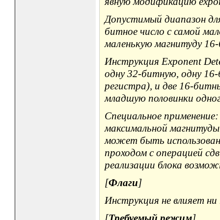
явную модификацию expone
Допустимый диапазон для 
битное число с самой ма
маленькую магнитуду 16-
Инструкция Exponent Det
одну 32-битную, одну 16
регистра), и две 16-бит
младшую половинки одног
Специальное применение
максимальной магнитуды 
может быть использован
проходом с операцией сдв
реализации блока возмож
[
Флаги
]
Инструкция не влияет ни 
[
Требуемый режим
]