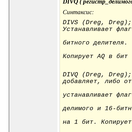
DIVQ ( регистр_делимого
Синтаксис:
DIVS (Dreg, Dreg);
Устанавливает флаг
зна
битного делителя
.
Сдвигает в
Копирует AQ в бит
LSB дел
DIVQ (Dreg, Dreg);
добавляет, либо от
делитель 
устанавливает фла
на баз
делимого и
16-битн
делителя. 
на 1 бит. Копирует
логическу