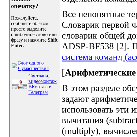
опечатку?
Все непонятные те
Пожалуйста,
Словарик первой ча
сообщите об этом -
просто выделите
словарик общей до
ошибочное слово или
фразу и нажмите
Shift
ADSP-BF538 [2]. Пе
Enter
.
система команд (ас
Блог одного
Сумасшествия
[
Арифметические
Светлана,
видеомонтаж
В этом разделе об
ВКонтакте
Телеграм
задают арифметиче
использовать эти и
вычитания (subtrac
(multiply), вычис