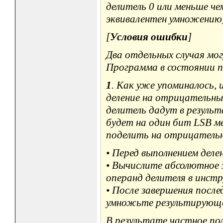
делитель 0 или меньше ч
эквивалентен умножению)
[
Условия ошибки
]
Два отдельных случая мо
Программа в состоянии п
1
. Как уже упоминалось, 
деление на отрицательн
делитель дадут в результ
будет на один бит LSB ме
поделить на отрицательн
• Перед выполнением деле
• Вычислите абсолютное з
операнд делителя в инстру
• После завершения посл
умножьте результирующее
В результате частное по