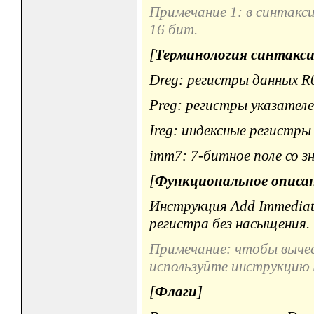
Примечание 1: в синтакс
16 бит.
[
Терминология синтакси
Dreg: регистры данных R0, 
Preg: регистры указателей 
Ireg: индексные регистры I0
imm7: 7-битное поле со зна
[
Функциональное описа
Инструкция Add Immediat
регистра без насыщения.
Примечание: чтобы вычес
используйте инструкцию S
[
Флаги
]