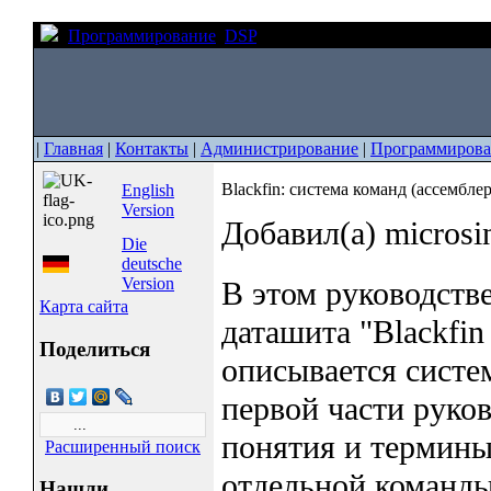
Программирование
DSP
Blackfin: система команд (ассе
|
Главная
|
Контакты
|
Администрирование
|
Программирова
Blackfin: система команд (ассемблер)
English
Version
Добавил(а) micros
Die
deutsche
Version
В этом руководстве
Карта сайта
даташита "Blackfin 
Поделиться
описывается систе
первой части руко
понятия и термины
Расширенный поиск
отдельной команды
Нашли