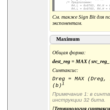
/* Предположим:
         R4.L = 0x0765, R4.H = 
         R4.L = 0x0765, R4.H = 
См. также Sign Bit для 
экспонентам.
Maximum
Общая форма:
dest_reg = MAX ( src_reg_
Синтаксис:
Dreg = MAX (Dreg
1
(b)
Примечание 1: в синт
инструкции 32 бита.
[
Терминология синтакси