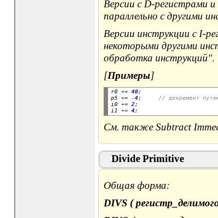
Версии с D-регистрами и
параллельно с другими и
Версии инструкции с I-р
некоторыми другими инст
обработка инструкций".
[
Примеры
]
r0 
+=
40
;

p5 
+=
-
4
;     
// декремент путе
i0 
+=
2
;

i1 
+=
4
См. также Subtract Immed
Divide Primitive
Общая форма:
DIVS ( регистр_делимого