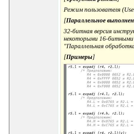
Режим пользователя (User
[
Параллельное выполнен
32-битная версия инстру
некоторыми 16-битными и
"Параллельная обработка
[
Примеры
]
r5.l 
=
 expadj (r4, r2.l);

/* Предположим:
         R4 = 0x0000 0052 и R2.
         R4 = 0xFFFF 0052 и R2.
         R4 = 0x0000 0052 и R2.
         R4 = 0xF000 0052 и R2.
r5.l 
=
 expadj (r4.l, r2.l);

/* Предположим:
         R4.L = 0x0765 и R2.L =
         R4.L = 0xC765 и R2.L =
r5.l 
=
 expadj (r4.h, r2.l);

/* Предположим:
         R4.H = 0x0765 и R2.L =
         R4.H = 0xC765 и R2.L =
r5.l 
=
 expadj (r4, r2.l)(v);
