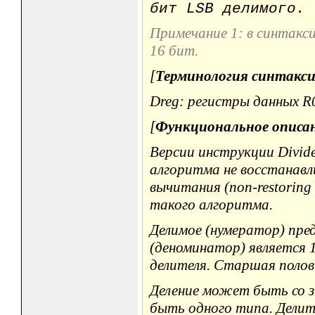
бит
LSB делимого. 
Примечание 1: в синтакс
16 бит.
[
Терминология синтакси
Dreg: регистры данных R0, 
[
Функциональное описа
Версии инструкции Divide
алгоритма не восстанавл
вычитания (non-restoring 
такого алгоритма.
Делимое (нумератор) пре
(деноминатор) является 
делителя. Старшая полов
Деление может быть со зн
быть одного типа. Дели