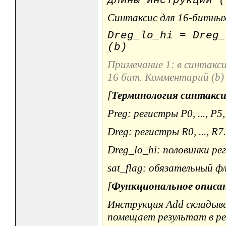
длины инструкции (
Синтаксис для 16-битных
Dreg_lo_hi = Dreg_
(b)
Примечание 1: в синтакс
16 бит. Комментарий (b)
[
Терминология синтакси
Preg: регистры P0, ..., P5,
Dreg: регистры R0, ..., R7.
Dreg_lo_hi: половинки регис
sat_flag: обязательный фл
[
Функциональное описа
Инструкция Add складыва
помещает результат в ре