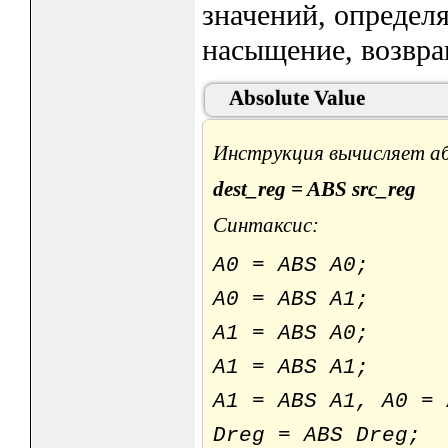
значений, определ
насыщение, возвра
Absolute Value
Инструкция вычисляет а
dest_reg = ABS src_reg
Синтаксис:
A0 = ABS A
A0 = ABS A
A1 = ABS A
A1 = ABS A
A1 = ABS A1, A0 =
Dreg = ABS D