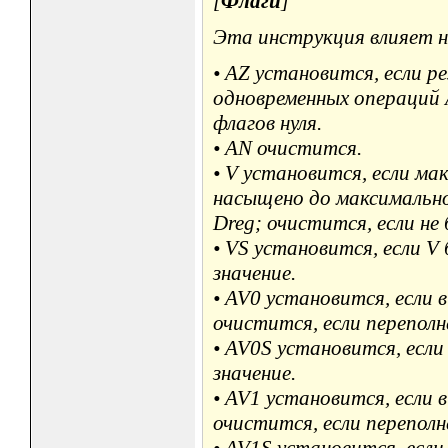
[
Флаги
]
Эта инструкция влияет н
• AZ установится, если р
одновременных операций 
флагов нуля.
• AN очистится.
• V установится, если м
насыщено до максимально
Dreg; очистится, если не
• VS установится, если V
значение.
• AV0 установится, если 
очистится, если переполн
• AV0S установится, если
значение.
• AV1 установится, если 
очистится, если переполн
• AV1S установится, если