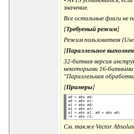
значение.
Все остальные флаги не п
[
Требуемый режим
]
Режим пользователя (User
[
Параллельное выполнен
32-битная версия инстру
некоторыми 16-битными и
"Параллельная обработка
[
Примеры
]
a0 
=
 abs a0;

a0 
=
 abs a1;

a1 
=
 abs a0;

a1 
=
 abs a1;

a1 
=
 abs a1, a0 
=
 abs a0;

r3 
=
См. также Vector Absolut