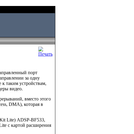
Sun, August 09 2026
направленный порт
аправлении за одну
 к таким устройствам,
еры видео.
рерываний, вместо этого
ess, DMA), которая в
Kit Lite) ADSP-BF533,
ite с картой расширения