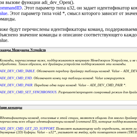
ри вызове функции adi_dev_Open().
ommandID
. Этот параметр типа u32, он задает идентификатор ко
alue
. Этот параметр типа void *, смысл которого зависит от зна
оманды.
иже будут перечислены идентификаторы команд, поддерживаемы
бъяснено значение команды и описание соответствующего каждо
alue.
манды Менеджера Устройств
Команды, перечисленные ниже, поддерживаются напрямую Менеджером Устройств, и не 
обработки. Таким образом, все драйверы устройств поддерживают эти команды.
ADI_DEV_CMD_TABLE
. Обозначает передачу драйверу таблицы команд. Value – ADI_
ADI_DEV_CMD_END
. Обозначает конец пар таблицы команд. Value игнорируется.
ADI_DEV_CMD_PAIR
. Передана одна пара команд. Value – ADI_DEV_CMD_PAIR *.
ADI_DEV_CMD_SET_SYNCHRONOUS
. Разрешает/запрещает синхронный режим для драйв
бщие команды
Идентификаторы команд, описанные в этой секции, являются общими для многих драйвер
перечислены всех общие идентификаторы команд (command ID), которые поддерживаютс
ADI_DEV_CMD_GET_2D_SUPPORT
. Позволяет вызывающему коду определить, может л
двумерные (2D) буферы. Value – u32*, указывает на ячейку, куда помещается ответ (TRU