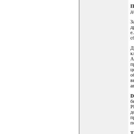
П
д
З
д
е
с
Д
к
A
п
ц
о
в
а
б
P
д
п
п
Т