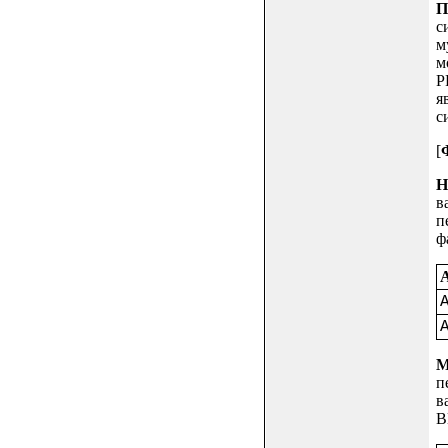
П
с
м
м
P
я
с
[
Н
в
п
ф
М
п
в
Bl