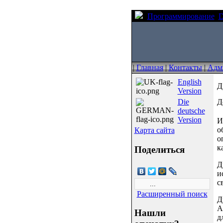
Программирование
|
Главная
|
Контакты
|
Адм
English
Д
Version
Die
Д
deutsche
Version
И
о
Карта сайта
о
к
Поделиться
Д
и
с
Расширенный поиск
Д
A
Нашли
д