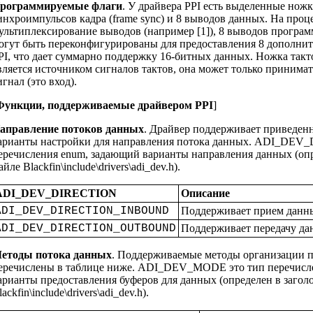
рограммируемые флаги
. У драйвера PPI есть выделенные ножк
инхроимпульсов кадра (frame sync) и 8 выводов данных. На проце
ультиплексирование выводов (например [1]), 8 выводов програ
огут быть переконфигурированы для предоставления 8 дополни
PI, что дает суммарно поддержку 16-битных данных. Ножка такт
вляется источником сигналов тактов, она может только принима
игнал (это вход).
Функции, поддерживаемые драйвером PPI
]
аправление потоков данных
. Драйвер поддерживает приведен
арианты настройки для направления потока данных. ADI_DEV
еречисления enum, задающий варианты направления данных (опр
айле Blackfin\include\drivers\adi_dev.h).
ADI_DEV_DIRECTION
Описание
ADI_DEV_DIRECTION_INBOUND
Поддерживает прием данны
ADI_DEV_DIRECTION_OUTBOUND
Поддерживает передачу дан
етоды потока данных
. Поддерживаемые методы организации 
еречислены в таблице ниже. ADI_DEV_MODE это тип перечисл
арианты предоставления буферов для данных (определен в загол
ackfin\include\drivers\adi_dev.h).