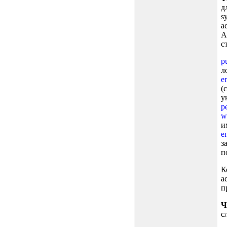
д
s
a
A
с
p
ло
e
(
у
p
w
и
e
з
п
К
a
п
Ч
с