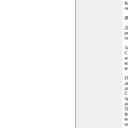
К
о
[
Д
р
о
З
С
а
к
к
П
д
д
С
п
д
П
ф
в
н