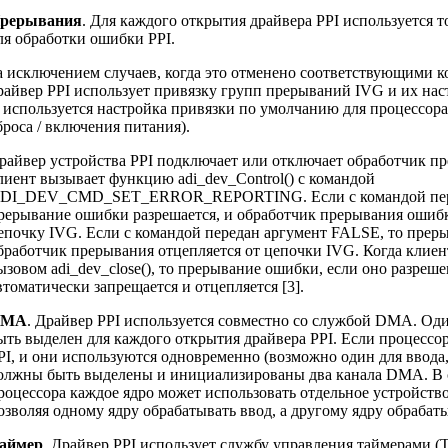
рерывания
. Для каждого открытия драйвера PPI используется 
ля обработки ошибки PPI.
а исключением случаев, когда это отменено соответствующими к
райвер PPI использует привязку групп прерываний IVG и их нас
. используется настройка привязки по умолчанию для процессора,
броса / включения питания).
райвер устройства PPI подключает или отключает обработчик п
лиент вызывает функцию adi_dev_Control() с командой
DI_DEV_CMD_SET_ERROR_REPORTING. Если с командой пере
рерывание ошибки разрешается, и обработчик прерывания ошибк
епочку IVG. Если с командой передан аргумент FALSE, то преры
бработчик прерывания отцепляется от цепочки IVG. Когда клиен
ызовом adi_dev_close(), то прерывание ошибки, если оно разреш
втоматически запрещается и отцепляется [3].
DMA
. Драйвер PPI используется совместно со службой DMA. О
ыть выделен для каждого открытия драйвера PPI. Если процессор
PI, и они используются одновременно (возможно один для ввода,
олжны быть выделены и инициализированы два канала DMA. В 
роцессора каждое ядро может использовать отдельное устройств
озволяя одному ядру обрабатывать ввод, а другому ядру обрабат
аймер
. Драйвер PPI использует службу управления таймерами (Tim