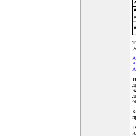
Т
p
A
A
A
И
д
н
д
о
К
п
D
и