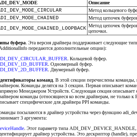
ADI_DEV_MODE
Описание
ADI_DEV_MODE_CIRCULAR
Метод кольцевого буфе
ADI_DEV_MODE_CHAINED
Метод цепочек буферо
Метод цепочек буферов
ADI_DEV_MODE_CHAINED_LOOPBACK
цепочки.
ипы буфера
. Эта версия драйвера поддерживает следующие типы
AdditionalInfo передаются дополнительные опции):
DI_DEV_CIRCULAR_BUFFER
. Кольцевой буфер.
DI_DEV_1D_BUFFER
. Одномерный буфер.
DI_DEV_2D_BUFFER
. Двумерный буфер.
дентификаторы команд
. В этой секции перечислены команды
райвером. Команды делятся на 3 секции. Первая описывает ком
апрямую Менеджером Устройств. Следующая секция описывает
райвером команды (относящиеся ко всем драйверам, не только к P
писывает специфические для драйвера PPI команды.
оманды посылаются в драйвер устройства через функцию adi_dev
ринимает 3 аргумента:
eviceHandle
. Этот параметр типа ADI_DEV_DEVICE_HANDLE, 
дентифицирует драйвер устройства. Это дескриптор (handle), п