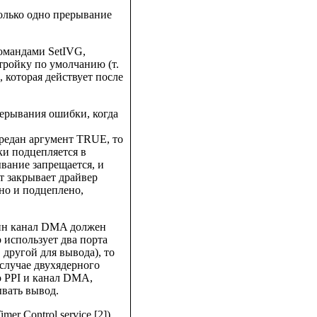
только одно прерывание
омандами SetIVG,
тройку по умолчанию (т.
 которая действует после
рерывания ошибки, когда
дан аргумент TRUE, то
и подцепляется в
вание запрещается, и
т закрывает драйвер
ено и подцеплено,
дин канал DMA должен
 использует два порта
 другой для вывода), то
случае двухядерного
о PPI и канал DMA,
ывать вывод.
er Control service [2])