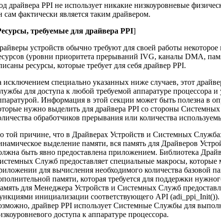
од драйвера PPI не использует никакие низкоуровневые физичес
н сам фактически является таким драйвером.
Ресурсы, требуемые для драйвера PPI
]
райверы устройств обычно требуют для своей работы некоторое
есурсов (уровни приоритета прерываний IVG, каналы DMA, памят
писаны ресурсы, которые требует для себя драйвер PPI.
а исключением специально указанных ниже случаев, этот драйв
лужбы для доступа к любой требуемой аппаратуре процессора и 
ппаратурой. Информация в этой секции может быть полезна в оп
оторые нужно выделить для драйвера PPI со стороны Системных 
оличества обработчиков прерывания или количества используемы
о той причине, что в Драйверах Устройств и Системных Службах
инамическое выделение памяти, вся память для Драйверов Устр
олжна быть явно предоставлена приложением. Библиотека Драйв
истемных Служб предоставляет специальные макросы, которые 
риложении для вычисления необходимого количества базовой па
ополнительной памяти, которая требуется для поддержки нужно
амять для Менеджера Устройств и Системных Служб предостав
ункциями инициализации соответствующего API (adi_ppi_Init()). 
озможно, драйвер PPI использует Системные Службы для выпол
изкоуровневого доступа к аппаратуре процессора.