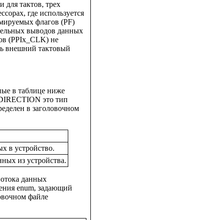
и для тактов, трех
ссорах, где используется
ммируемых флагов (PF)
тельных выводов данных
ов (PPIx_CLK) не
ть внешний тактовый
ные в таблице ниже
_DIRECTION это тип
еделен в заголовочном
х в устройство.
ных из устройства.
потока данных
ения enum, задающий
овочном файле