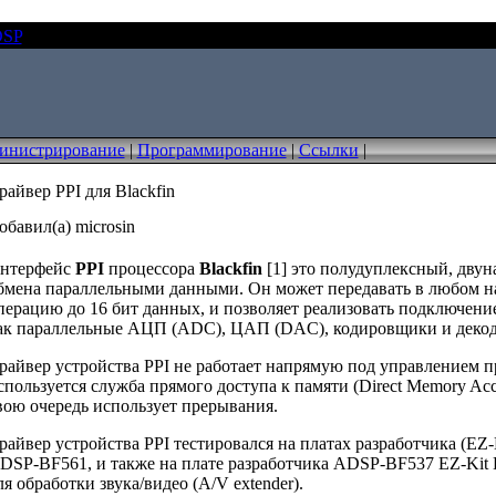
DSP
Драйвер PPI для Blackfin
инистрирование
|
Программирование
|
Ссылки
|
райвер PPI для Blackfin
обавил(а) microsin
нтерфейс
PPI
процессора
Blackfin
[1] это полудуплексный, дву
бмена параллельными данными. Он может передавать в любом н
перацию до 16 бит данных, и позволяет реализовать подключение
ак параллельные АЦП (ADC), ЦАП (DAC), кодировщики и декод
райвер устройства PPI не работает напрямую под управлением п
спользуется служба прямого доступа к памяти (Direct Memory Acc
вою очередь использует прерывания.
райвер устройства PPI тестировался на платах разработчика (EZ-
DSP-BF561, и также на плате разработчика ADSP-BF537 EZ-Kit L
ля обработки звука/видео (A/V extender).