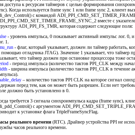
ля доступа к ресурсам таймеров с целью формирования синхроим
ync). Когда используется frame sync 1 или frame sync 2, клиент 
di_dev_Control() с командой ADI_PPI_CMD_SET_TIMER_FRA
DI_PPI_CMD_SET_TIMER_FRAME_SYNC_2 вместе с указателе
труктуру ADI_PPI_FS_TMR, которая содержит следующие поля:
ulse
- уровень импульса, 0 показывает активный импульс лог. 0, 
г. 1.
mu_run
- флаг, который указывает, должен ли таймер работать, ко
с помощью отладчика JTAG). Значение 1 указывает, что таймер п
казывает, что таймер должен при остановке процессора тоже ост
eriod
- период импульса (количество тактов PPI_CLK между нача
idth
- ширина импульса (количество тактов PPI_CLK в течение а
мпульса).
nable_delay
– количество тактов PPI CLK на которое сигнал син
адержан перед тем, как он может быть разрешен. Если нет требова
оле должно быть установлено в 0.
огда требуется 3 сигнала синхроимпульса кадра (frame sync), кл
di_pdd_Control() с аргументом ADI_PPI_CMD_SET_TRIPLE_F
риводит к установке флага TripleFrameSyncFlag.
асы реального времени
(RTC). Драйвер устройства PPI не испо
лужбы часов реального времени.