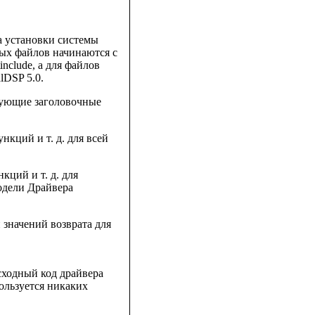
а установки системы
ых файлов начинаются с
nclude, а для файлов
lDSP 5.0.
дующие заголовочные
нкций и т. д. для всей
кций и т. д. для
одели Драйвера
 значений возврата для
исходный код драйвера
пользуется никаких