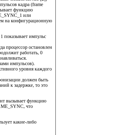
пульсов кадра (frame
вызывает функцию
ME_SYNC_1 или
м на конфигурационную
и 1 показывает импульс
гда процессор остановлен
родолжит работать, 0
анавливаться.
лами импульсов).
ктивного уровня каждого
хронизации должен быть
ний к задержке, то это
иент вызывает функцию
RAME_SYNC, что
льзует какие-либо