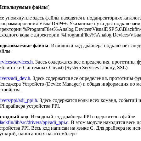
Используемые файлы
]
се упомянутые здесь файлы находятся в поддиректориях каталог
рограммирования VisualDSP++. Указанные пути для подключаем
иректории %ProgramFiles%\Analog Devices\VisualDSP 5.0\Blackfin\i
сходного кода с директории %ProgramFiles%\Analog Devices\Visua
одключаемые файлы
. Исходный код драйвера подключает сле
айлы:
rvices/services.h
. Здесь содержатся все определения, прототипы фу
иблиотеки Системных Служб (System Services Library, SSL).
rivers/adi_dev.h
. Здесь содержатся все определения, прототипы фун
енеджера Устройств (Device Manager) и общая информация по м
стройства.
ivers/ppi/adi_ppi.h
. Здесь содержатся коды всех команд, событий и
PI драйвера устройства PPI.
сходный код
. Исходный код драйвера PPI содержится в файле
ackfin/lib/src/drivers/ppi/adi_ppi.c
. В этом модуле находится весь 
стройства PPI. Весь код написан на языке C. Для драйвера не ис
ункций, написанных на ассемблере.