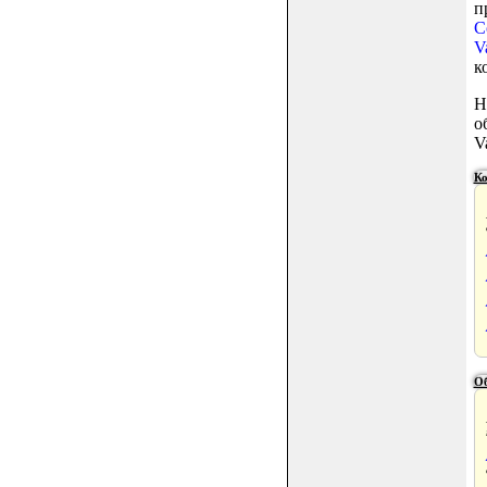
п
C
V
к
Н
о
V
Ко
О