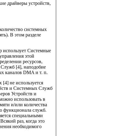
кие драйверы устройств,
 количество системных
ь). В этом разделе
ер использует Системные
управления этой
ределении ресурсов,
Служб [4], наподобие
х каналов DMA и т. п.
 [4] не используется
ойств и Системных Служб
еров Устройств и
можно использовать в
мяти и/или количества
го функционала служб.
ляется специальными
Всякий раз, когда это
нения необходимого