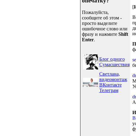
опечатку?
[
Пожалуйста,
В
сообщите об этом -
п
просто выделите
д
ошибочное слово или
и
фразу и нажмите
Shift
Enter
.
П
ф
Блог одного
se
Сумасшествия
б
Светлана,
d
видеомонтаж
М
ВКонтакте
У
Телеграм
dr
A
И
Bl
у
ф