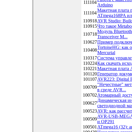
111104
Arduino
Макетная плата 
111104
ATmega168PA ил
110918
AVR Studio: Build
110915
Что такое Metabo
Модуль Bluetooth
110718
Transceiver M...
110627
Пример подключ
TortoiseHG: как 
110408
Mercurial
110317
Система управле
110224
Как скачать исхо
110221
Макетная плат
101120
Генератор докум
101107
AVR223: Digital 
"Нечестные" мет
100709
в среде AVR...
100702
Атомарный дост
Динамическая ин
100627
светодиодной мат
100523
AVR: как рассчи
AVR-USB-MEGA16
100509
и OP291
100501
ATmega16 (32): 