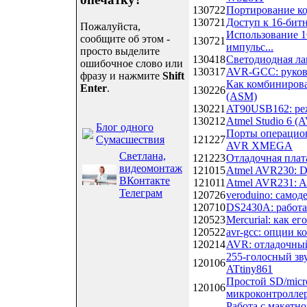
130722
Портирование к
130721
Доступ к 16-би
Пожалуйста,
Использование 16
сообщите об этом -
130721
импульс...
просто выделите
130418
Светодиодная ла
ошибочное слово или
130317
AVR-GCC: руково
фразу и нажмите
Shift
Как комбинирова
Enter
.
130226
(ASM)
130221
AT90USB162: ре
130212
Atmel Studio 6 (A
Блог одного
Порты операцио
Сумасшествия
121227
AVR XMEGA
Светлана,
121223
Отладочная плат
видеомонтаж
121015
Atmel AVR230: D
ВКонтакте
121011
Atmel AVR231: A
Телеграм
120726
veroduino: само
120710
DS2430A: работ
120523
Mercurial: как е
120522
avr-gcc: опции 
120214
AVR: отладочный
255-голосный зв
120106
ATtiny861
Простой SD/micr
120106
микроконтроллере
Работа с макетн