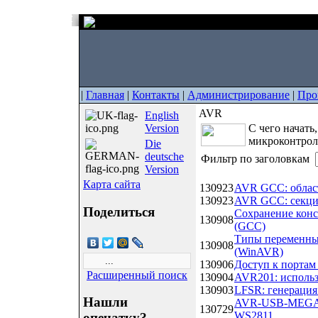
|
Главная
|
Контакты
|
Администрирование
|
Про
AVR
English
Version
С чего начат
микроконтрол
Die
deutsche
Фильтр по заголовкам
Version
Дата
Название
Карта сайта
130923
AVR GCC: област
130923
AVR GCC: секции п
Поделиться
Сохранение кон
130908
(GCC)
Типы переменны
130908
(WinAVR)
130906
Доступ к портам
Расширенный поиск
130904
AVR201: исполь
130903
LFSR: генерация
Нашли
AVR-USB-MEGA16
130729
WS2811
опечатку?