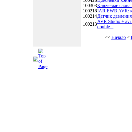
100428
Цоколевки конне
100303
Ключевые слова _
100218
IAR EWB AVR: к
100214
Датчик давления
AVR Studio + avr-
100213
double...
<<
Начало
<