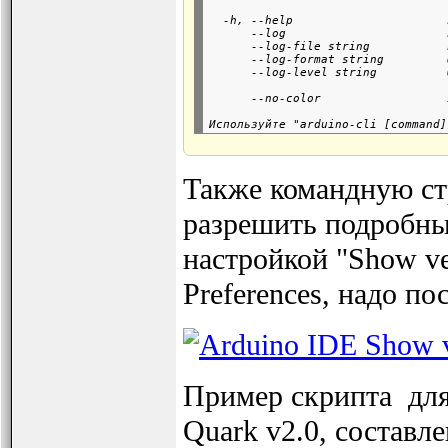
                                  
  -h, --help                      
      --log                       
      --log-file string           
      --log-format string         
      --log-level string          
                                  
Также командную ст
разрешить подробны
настройкой "Show ver
Preferences, надо п
Пример скрипта для
Quark v2.0, составл