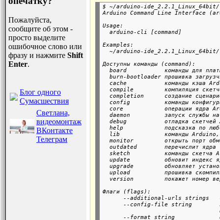
опечатку?
$ ~/arduino-ide_2.2.1_Linux_64bit/
Пожалуйста,
Usage:

сообщите об этом -
просто выделите
Examples:

ошибочное слово или
фразу и нажмите
Shift
Enter
.
Доступны команды (command):

  board           команды для плат
  burn-bootloader прошивка загрузч
  cache           команды кэша Ard
  compile         компиляция скетч
Блог одного
  completion      создание сценари
Сумасшествия
  config          команды конфигур
  core            операции ядра Ar
Светлана,
  daemon          запуск службы на
видеомонтаж
  debug           отладка скетчей 
  help            подсказка по люб
ВКонтакте
  lib             команды Arduino,
Телеграм
  monitor         открыть порт обм
  outdated        перечислит ядра 
  sketch          команды скетча A
  update          обновит индекс я
  upgrade         обновляет устано
  upload          прошивка скомпил
Флаги (flags):

      --additional-urls strings   
      --config-file string        
                                  
      --format string             