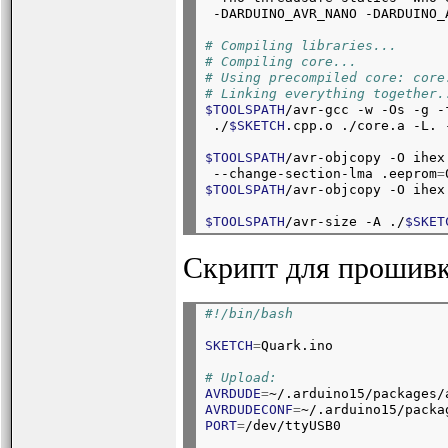
 -DARDUINO_AVR_NANO -DARDUINO_
# Compiling libraries...
# Compiling core...
# Using precompiled core: core
# Linking everything together.
$TOOLSPATH
/avr-gcc -w -Os -g -
 ./
$SKETCH
.cpp.o ./core.a -L. 
$TOOLSPATH
/avr-objcopy -O ihex
 --change-section-lma .eeprom
=
$TOOLSPATH
/avr-objcopy -O ihex
$TOOLSPATH
/avr-size -A ./
$SKET
Скрипт для прошивк
#!/bin/bash
SKETCH
=
Quark.ino
# Upload:
AVRDUDE
=
~/.arduino15/packages/
AVRDUDECONF
=
~/.arduino15/packa
PORT
=
/dev/ttyUSB0