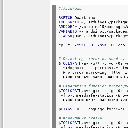
#!/bin/bash
SKETCH
=
Quark.ino
TOOLSPATH
=
~/.arduino15/package
ARDCORE
=
~/.arduino15/packages/
VARIANTS
=
~/.arduino15/packages
CTAGS
=
$HOME/.arduino15/package
cp -f ./
$SKETCH
 ./
$SKETCH
.cpp
# Detecting libraries used...
$TOOLSPATH
/avr-g++ -c -g -Os -
 -std
=
gnu++11 -fpermissive -fn
 -Wno-error
=
narrowing -flto -w
 -DARDUINO_AVR_NANO -DARDUINO_
# Generating function prototyp
$TOOLSPATH
/avr-g++ -c -g -Os -
 -fno-threadsafe-statics -Wno-
 -DARDUINO
=
10607 -DARDUINO_AVR
$CTAGS
 -u --language-force
=
c++
# Компиляция скетча...
$TOOLSPATH
/avr-g++ -c -g -Os -
 -fno-threadsafe-statics -Wno-