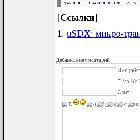
$AVRDUDE
 -C
$AVRDUDECONF
 -v -V 
[
Ссылки
]
1
.
uSDX: микро-тра
Добавить комментарий
Имя (обя
E-Mail (о
Сайт