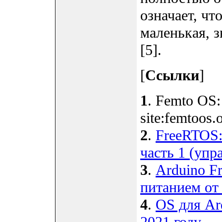
означает, чт
маленькая, 
[5].
[
Ссылки
]
1
. Femto OS:
site:femtoos.o
2
.
FreeRTOS:
часть 1 (упр
3
.
Arduino F
питанием от
4
.
OS для Ar