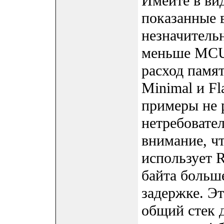
Имейте в вид
показанные 
незначитель
меньше MCU,
расход памя
Minimal и F
примеры не 
нетребовате
внимание, ч
использует 
байта больш
задержке. Э
общий стек 