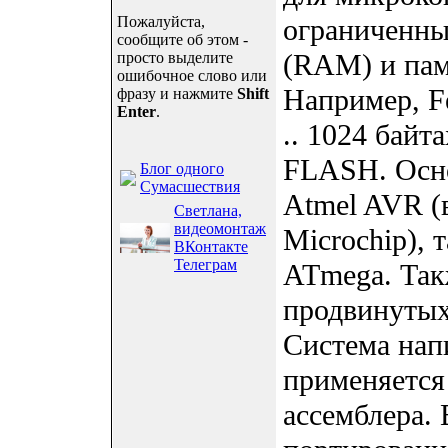
Пожалуйста,
ограниченны
сообщите об этом -
(RAM) и пам
просто выделите
ошибочное слово или
Например, F
фразу и нажмите
Shift
Enter
.
.. 1024 байт
FLASH. Осно
Блог одного
Сумасшествия
Atmel AVR (
Светлана,
видеомонтаж
Microchip), 
ВКонтакте
Телеграм
ATmega. Так
продвинутых
Система нап
применяется
ассемблера.