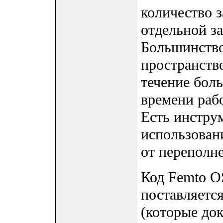
количество з
отдельной за
Большинство
пространств
течение бол
времени раб
Есть инстру
использовани
от переполн
Код Femto O
поставляетс
(которые до