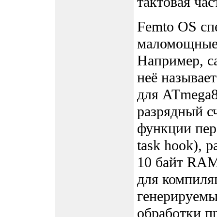
тактовая ча
Femto OS сп
маломощные 
Например, с
неё называет
для ATmega8
разрядный сч
функции пере
task hook), 
10 байт RAM
для компиля
генерируемы
обработки п