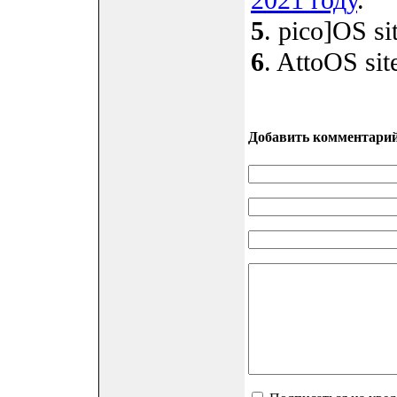
2021 году
.
5
. pico]OS si
6
. AttoOS sit
Добавить комментари