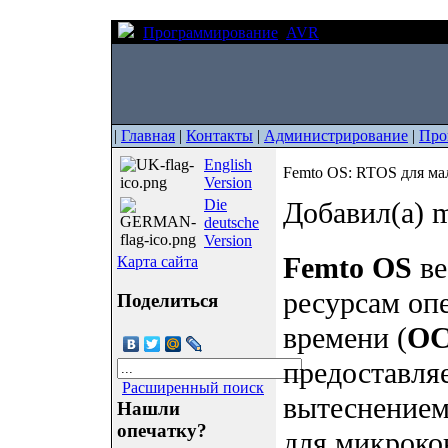
Программирование
AVR
Femto OS: RTOS
|
Главная
|
Контакты
|
Администрирование
|
Про
English
Femto OS: RTOS для 
Version
Die
Добавил(а) m
deutsche
Version
Femto OS
ве
Карта сайта
ресурсам оп
Поделиться
времени (
О
предоставля
Расширенный поиск
вытеснением
Нашли
опечатку?
для микроко