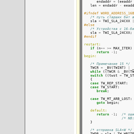
      endaddr 
=
 (eeaddr
   len 
=
 endaddr 
-
 eeadd
#ifndef WORD_ADDRESS_16
/* путь старших бит 
   sla 
=
 TWI_SLA_24CXX 
#else
/* Устройства с 16-б
   sla 
=
#endif
restart:
if
 (n
++
>=
 MAX_ITER)

return
-1
begin:
/* Примечание 15 */
   TWCR 
=
 _BV(TWINT) 
|
 
while
 ((TWCR 
&
 _BV(T
switch
 ((twst 
=
 TW_ST
   {

case
 TW_REP_START:  
case
 TW_START:

break
;

case
 TW_MT_ARB_LOST:

goto
 begin;

default:
return
-1
;  
/* ош
/* NB
   }

/* отправка SLA+W */
   TWDR 
=
 sla 
|
 TW_WRITE