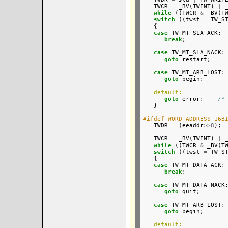
   TWCR 
=
 _BV(TWINT) 
|
 
while
 ((TWCR 
&
 _BV(T
switch
 ((twst 
=
 TW_ST
   {

case
 TW_MT_SLA_ACK:

break
;

case
 TW_MT_SLA_NACK:
goto
 restart;

case
 TW_MT_ARB_LOST:
goto
 begin;

default:
goto
 error;    
/*
   }

#ifdef WORD_ADDRESS_16B

   TWDR 
=
 (eeaddr
>>8
); 
                       

   TWCR 
=
 _BV(TWINT) 
|
 
while
 ((TWCR 
&
 _BV(T
switch
 ((twst 
=
 TW_ST
   {

case
 TW_MT_DATA_ACK:

break
;

case
 TW_MT_DATA_NACK:
goto
 quit;

case
 TW_MT_ARB_LOST:

goto
 begin;

default: