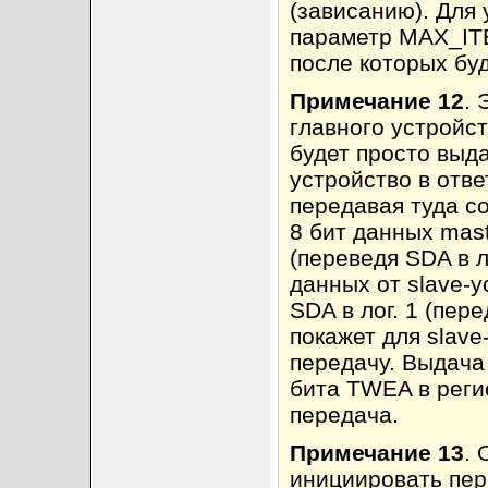
(зависанию). Для
параметр MAX_ITE
после которых бу
Примечание 12
. 
главного устройст
будет просто выда
устройство в отве
передавая туда с
8 бит данных mas
(переведя SDA в л
данных от slave-у
SDA в лог. 1 (пер
покажет для slave
передачу. Выдача
бита TWEA в реги
передача.
Примечание 13
. 
инициировать пер