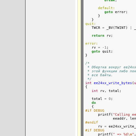
break
;

default:
goto
 error;

      }

quit:

   TWCR 
=
 _BV(TWINT) 
|
 
return
 rv;

error:

   rv 
=
-1
;

goto
 quit;

}

/*
 * Обертка вокруг ee24x
 * этой функции либо по
 * все байты.
 */
int
ee24xx_write_bytes
(
{

int
 rv, total;

   total 
=
0
;

do
#if DEBUG

      printf(
"Calling e
#endif

      rv 
=
#if DEBUG

      printf(
" => %d
\n
"