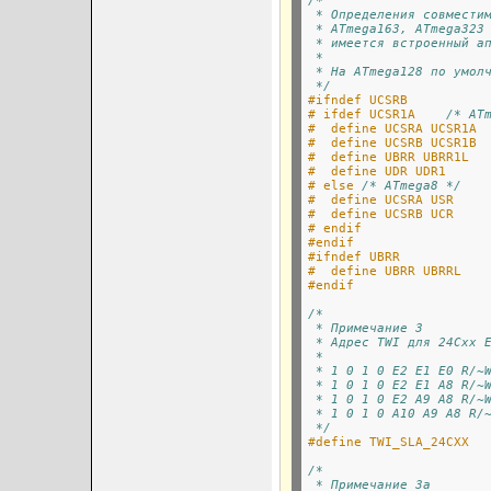
/*
 * Определения совмести
 * ATmega163, ATmega323
 * имеется встроенный а
 *
 * На ATmega128 по умол
 */
#ifndef UCSRB
# ifdef UCSR1A    
/* AT
#  define UCSRA UCSR1A
#  define UCSRB UCSR1B
#  define UBRR UBRR1L
#  define UDR UDR1
# else 
/* ATmega8 */
#  define UCSRA USR
#  define UCSRB UCR
# endif
#endif
#ifndef UBRR
#  define UBRR UBRRL
#endif
/*
 * Примечание 3
 * Адрес TWI для 24Cxx 
 *
 * 1 0 1 0 E2 E1 E0 R/~
 * 1 0 1 0 E2 E1 A8 R/~
 * 1 0 1 0 E2 A9 A8 R/~
 * 1 0 1 0 A10 A9 A8 R/
 */
#define TWI_SLA_24CXX  
/*
 * Примечание 3a