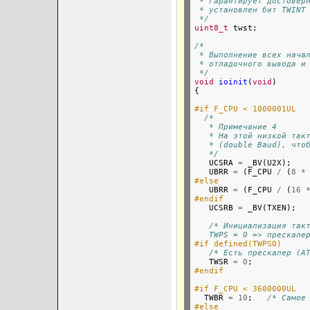
 * гарантирует достовер
 * установлен бит TWINT
 */
uint8_t
 twst;

/*
 * Выполнение всех нача
 * отладочного вывода и
 */
void
ioinit
(
void
)

{

#if F_CPU < 1000001UL
/*
   * Примечание 4
   * На этой низкой так
   * (double Baud), что
   */

   UCSRA 
=
 _BV(U2X);

   UBRR 
=
 (F_CPU 
/
 (
8
*
#else

   UBRR 
=
 (F_CPU 
/
 (
16
#endif

   UCSRB 
=
 _BV(TXEN);  
/* Инициализация так
   TWPS = 0 => прескале
#if defined(TWPS0)
/* Есть прескалер (A
   TWSR 
=
0
#endif
#if F_CPU < 3600000UL

  TWBR 
=
10
;   
/* Самое
#else