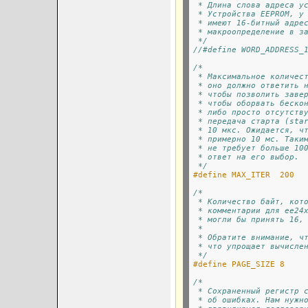
 * Длина слова адреса у
 * Устройства EEPROM, у
 * имеют 16-битный адре
 * макроопределение в з
 */
//#define WORD_ADDRESS_
/*
 * Максимальное количес
 * оно должно ответить 
 * чтобы позволить заве
 * чтобы оборвать беско
 * либо просто отсутств
 * передача старта (sta
 * 10 мкс. Ожидается, ч
 * примерно 10 мс. Таки
 * не требует больше 10
 * ответ на его выбор.
 */
#define MAX_ITER  200
/*
 * Количество байт, кот
 * комментарии для ee24
 * могли бы принять 16,
 *
 * Обратите внимание, ч
 * что упрощает вычисле
 */
#define PAGE_SIZE 8
/*
 * Сохраненный регистр 
 * об ошибках. Нам нужн