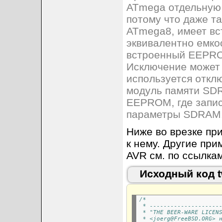
ATmega отдельную
потому что даже т
ATmega8, имеет вс
эквивалентно емко
встроенный EEPRO
Исключение может 
используется отк
модуль памяти SDR
EEPROM, где запи
параметры SDRAM
Ниже во врезке пр
к нему. Другие пр
AVR см. по ссылкам 
Исходный код tw
/*
 * --------------------
 * "THE BEER-WARE LICEN
 * <joerg@FreeBSD.ORG> 