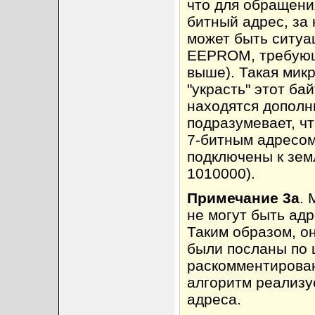
что для обращения
битный адрес, за 
может быть ситуа
EEPROM, требующа
выше). Такая мик
"украсть" этот ба
находятся дополн
подразумевает, ч
7-битным адресом,
подключены к зем
1010000).
Примечание 3a
.
не могут быть ад
Таким образом, о
были посланы по 
раскомментирова
алгоритм реализу
адреса.