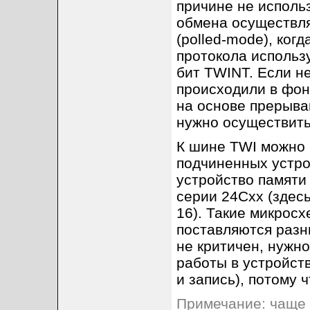
причине не исполь
обмена осуществля
(polled-mode), ког
протокола использ
бит TWINT. Если н
происходили в фон
на основе прерывани
нужно осуществить
К шине TWI можно
подчиненных устро
устройство памят
серии 24Cxx (здесь
16). Такие микрос
поставляются раз
не критичен, нужн
работы в устройст
и запись), потому 
Примечание: чаще 