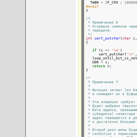

  TWBR 
=
 (F_CPU 
/
10000
#endif

}

/*
 * Примечание 6
 * Отправка символа чер
 * передачи.
 */
int
uart_putchar
(
char
 c
{

if
 (c 
==
'\n'
)

      uart_putchar(
'\r'
   loop_until_bit_is_set
   UDR 
=
 c;

return
0
;

}

/*
 * Примечание 7
 *
 * Функция читает len б
 * и помещает их в буфе
 *
 * Эта операция требует
 * будет выбрано (maste
 * Биты адреса, превыша
 * субадреса) селектора
 * адрес передается в д
 * к достаточно большим
 *
 * Второй цикл шины буд
 * condition с переходо