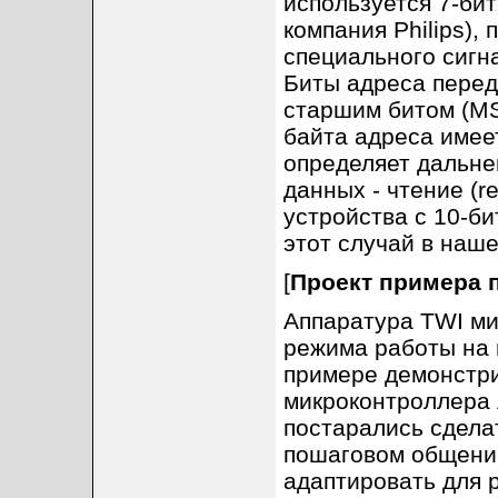
используется 7-би
компания Philips),
специального сигна
Биты адреса перед
старшим битом (MS
байта адреса имеет
определяет дальне
данных - чтение (re
устройства с 10-б
этот случай в наш
[
Проект примера 
Аппаратура TWI м
режима работы на ш
примере демонстри
микроконтроллера 
постарались сдела
пошаговом общении
адаптировать для 