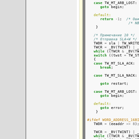
case
 TW_MT_ARB_LOST:
goto
 begin;

default:
return
-1
;  
/* Ош
/* N
    }

/* Примечание 10 */
/* Отправка SLA+W */
   TWDR 
=
 sla 
|
 TW_WRITE
   TWCR 
=
 _BV(TWINT) 
|
 
while
 ((TWCR 
&
 _BV(T
switch
 ((twst 
=
 TW_ST
   {

case
 TW_MT_SLA_ACK:

break
;

case
 TW_MT_SLA_NACK:
goto
 restart;

case
 TW_MT_ARB_LOST:
goto
 begin;

default:
goto
 error;      
    }

#ifdef WORD_ADDRESS_16B

   TWDR 
=
 (eeaddr 
>>
8
)
                       

   TWCR 
=
 _BV(TWINT) 
|
 
while
 ((TWCR 
&
 _BV(T