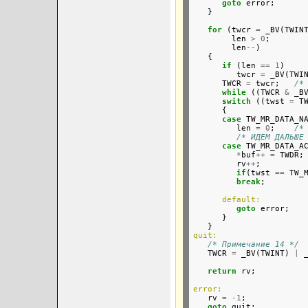
goto
 error;

   }

for
 (twcr 
=
 _BV(TWIN
        len 
>
0
;

        len
--
)

   {

if
 (len 
==
1
)

         twcr 
=
 _BV(TWI
      TWCR 
=
 twcr;   
/*
while
 ((TWCR 
&
 _B
switch
 ((twst 
=
 TW
      {

case
 TW_MR_DATA_NA
         len 
=
0
;    
/*
/* ИДЕМ ДАЛЬШЕ
case
 TW_MR_DATA_AC
*
buf
++
=
 TWDR;

         rv
++
;

if
(twst 
==
 TW_
break
;

default:
goto
 error;

      }

quit:
/* Примечание 14 */
   TWCR 
=
 _BV(TWINT) 
|
 
return
 rv;

error:

   rv 
=
-1
;

goto
 quit;
