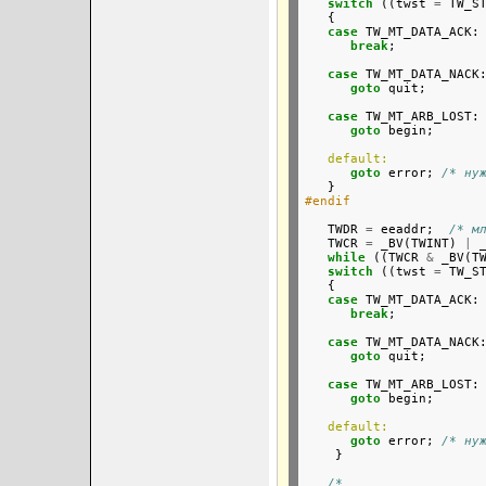
switch
 ((twst 
=
 TW_ST
   {

case
 TW_MT_DATA_ACK:

break
;

case
 TW_MT_DATA_NACK:
goto
 quit;

case
 TW_MT_ARB_LOST:

goto
 begin;

default:
goto
 error; 
/* ну
#endif
   TWDR 
=
 eeaddr;  
/* м
   TWCR 
=
 _BV(TWINT) 
|
 
while
 ((TWCR 
&
 _BV(T
switch
 ((twst 
=
 TW_ST
   {

case
 TW_MT_DATA_ACK:

break
;

case
 TW_MT_DATA_NACK:
goto
 quit;

case
 TW_MT_ARB_LOST:

goto
 begin;

default:
goto
 error; 
/* ну
    }

/*