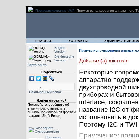
Программирование
AVR
Пример использования аппаратного TW
|
|
|
ГЛАВНАЯ
КОНТАКТЫ
АДМИНИСТРИРОВ
English
Пример использования аппаратног
Version
Die deutsche
Добавил(а) microsin
Version
Карта сайта
Некоторые соврем
Поделиться
аппаратно поддерж
двухпроводной ши
Расширенный поиск
приборах и бытовой
interface, сокраще
Нашли опечатку?
Пожалуйста, сообщите об
название I2C от фи
этом - просто выделите
ошибочное слово или фразу и
использовать в док
нажмите
Shift Enter
.
Поэтому I2C и TWI 
Блог одного
Сумасшествия
Примечание: полно
Светлана,