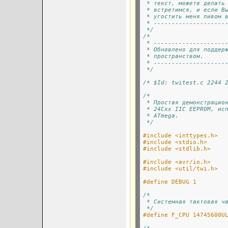
 * текст, можете делать
 * встретимся, и если В
 * угостить меня пивом 
 * --------------------
 */
/*
 * --------------------
 * Обновлено для поддер
 * пространством.      
 * --------------------
 */
/* $Id: twitest.c 2244 
/*
 * Простая демонстрацио
 * 24Cxx IІC EEPROM, ис
 * ATmega.
 */
#include <inttypes.h>
#include <stdio.h>
#include <stdlib.h>
#include <avr/io.h>
#include <util/twi.h>  
#define DEBUG 1
/*
 * Системная тактовая ч
 */
#define F_CPU 14745600U