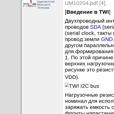
видеомонтаж
UM10204.pdf [4].
ВКонтакте
Телеграм
[
Введение в TWI
]
Двухпроводный инт
проводов
SDA
(ser
(serial clock, так
провод земли
GND
другом параллельн
для формирования 
1. По этой причин
верхних нагрузочны
рисунке это резис
VDD).
Нагрузочные резис
номинал для испол
заряжать емкость 
фронты нарастания