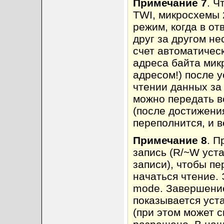
Примечание 7
. Ч
TWI, микросхемы
режим, когда в от
друг за другом не
счет автоматичес
адреса байта микр
адресом!) после 
чтении данных за 
можно передать в
(после достижени
переполнится, и в
Примечание 8
. П
запись (R/~W уста
записи), чтобы п
начаться чтение. 
mode. Завершени
показывается уст
(при этом может 