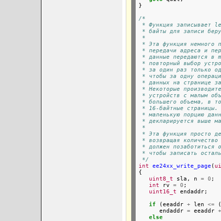
}

/*
 * Функция записывает l
 * байты для записи бер
 *
 * Эта функция немного 
 * передачи адреса и пе
 * данные передаются в 
 * повторный выбор устр
 * за один раз только о
 * чтобы за одну операц
 * данных на странице з
 * Некоторые производит
 * устройств с малым об
 * большего объема, в т
 * 16-байтные страницы.
 * маленькую порцию дан
 * декларируется выше м
 *
 * Эта функция просто д
 * возвращая количество
 * должен позаботиться 
 * чтобы записать остал
 */
int
ee24xx_write_page
(
u
{

uint8_t
 sla, n 
=
0
;

int
 rv 
=
0
;

uint16_t
 endaddr;

if
 (eeaddr 
+
 len 
<=
 
      endaddr 
=
 eeaddr 
else