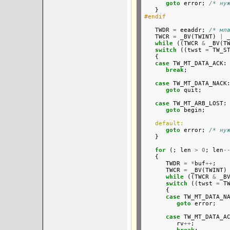
goto
 error; 
/* ну
#endif
   TWDR 
=
 eeaddr; 
/* мл
   TWCR 
=
 _BV(TWINT) 
|
 
while
 ((TWCR 
&
 _BV(T
switch
 ((twst 
=
 TW_ST
   {

case
 TW_MT_DATA_ACK:

break
;

case
 TW_MT_DATA_NACK:
goto
 quit;

case
 TW_MT_ARB_LOST:

goto
 begin;

default:
goto
 error; 
/* ну
   }

for
 (; len 
>
0
; len
-
   {

      TWDR 
=
*
buf
++
;

      TWCR 
=
 _BV(TWINT)
while
 ((TWCR 
&
 _B
switch
 ((twst 
=
 TW
      {

case
 TW_MT_DATA_NA
goto
 error;   
case
 TW_MT_DATA_AC
         rv
++
;
