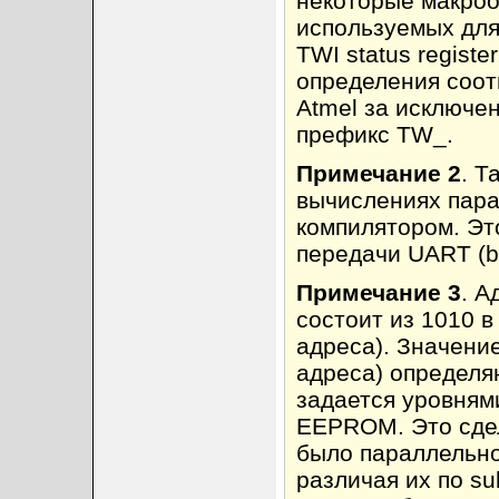
некоторые макроо
используемых для
TWI status registe
определения соот
Atmel за исключен
префикс TW_.
Примечание 2
. Т
вычислениях пара
компилятором. Эт
передачи UART (ba
Примечание 3
. А
состоит из 1010 в 
адреса). Значение
адреса) определяю
задается уровням
EEPROM. Это сдел
было параллельно
различая их по su