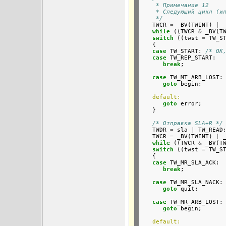
    * Примечание 12
    * Следующий цикл (и
    */

   TWCR 
=
 _BV(TWINT) 
|
 
while
 ((TWCR 
&
 _BV(T
switch
 ((twst 
=
 TW_ST
   {

case
 TW_START: 
/* OK
case
 TW_REP_START:

break
;

case
 TW_MT_ARB_LOST:

goto
 begin;

default:
goto
 error;

   }

/* Отправка SLA+R */
   TWDR 
=
 sla 
|
 TW_READ;
   TWCR 
=
 _BV(TWINT) 
|
 
while
 ((TWCR 
&
 _BV(T
switch
 ((twst 
=
 TW_ST
   {

case
 TW_MR_SLA_ACK:

break
;

case
 TW_MR_SLA_NACK:

goto
 quit;

case
 TW_MR_ARB_LOST:

goto
 begin;

default: