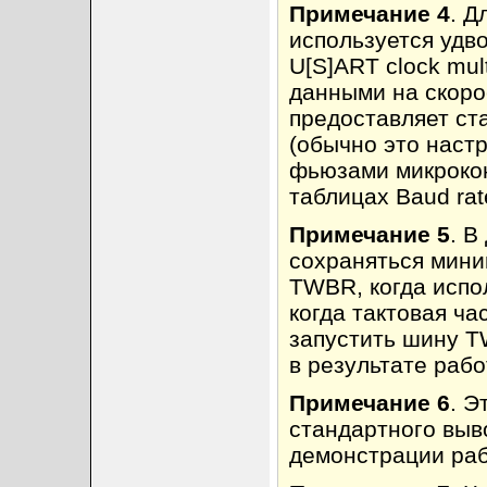
Примечание 4
. Д
используется удв
U[S]ART clock mul
данными на скоро
предоставляет ст
(обычно это наст
фьюзами микрокон
таблицах Baud ra
Примечание 5
. В
сохраняться мини
TWBR, когда испо
когда тактовая ча
запустить шину T
в результате раб
Примечание 6
. Э
стандартного выво
демонстрации раб