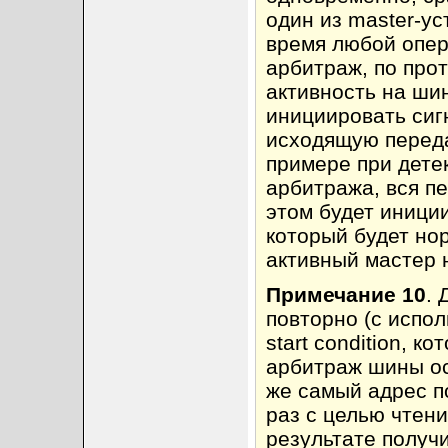
один из master-у
время любой опер
арбитраж, по про
активность на шин
инициировать сигн
исходящую передач
примере при дете
арбитража, вся п
этом будет иниции
который будет но
активный мастер 
Примечание 10
. 
повторно (с испо
start condition, к
арбитраж шины ост
же самый адрес по
раз с целью чтени
результате получи