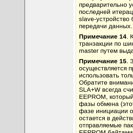
предварительно у
последней итерац
slave-устройство
передачи данных.
Примечание 14
. 
транзакции по ши
master путем выда
Примечание 15
. 
осуществляется п
использовать толь
Обратите внимани
SLA+W всегда счи
EEPROM, который
фазы обмена (этот
фазе инициации оп
остается в действ
отправляемые пак
EEPROM байтами 