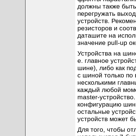
должны также быть
перегружать выход
устройств. Рекоме
резисторов и соот
даташите на испол
значение pull-up ок
Устройства на шине
е. главное устройс
шине), либо как по
с шиной только по 
несколькими главны
каждый любой моме
master-устройство
конфигурацию шины
остальные устройс
устройств может бы
Для того, чтобы о