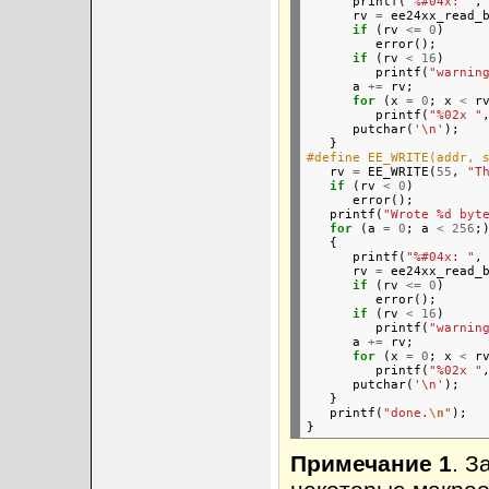
      printf(
"%#04x: "
, 
      rv 
=
 ee24xx_read_
if
 (rv 
<=
0
)

         error();

if
 (rv 
<
16
)

         printf(
"warnin
      a 
+=
 rv;

for
 (x 
=
0
; x 
<
 r
         printf(
"%02x "
      putchar(
'\n'
);

#define EE_WRITE(addr, 

   rv 
=
 EE_WRITE(
55
, 
"T
if
 (rv 
<
0
)

      error();

   printf(
"Wrote %d byt
for
 (a 
=
0
; a 
<
256
;)
   {

      printf(
"%#04x: "
, 
      rv 
=
 ee24xx_read_
if
 (rv 
<=
0
)

         error();

if
 (rv 
<
16
)

         printf(
"warnin
      a 
+=
 rv;

for
 (x 
=
0
; x 
<
 r
         printf(
"%02x "
      putchar(
'\n'
);

   }

   printf(
"done.
\n
"
);

Примечание 1
. 