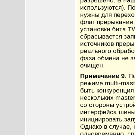
разрешено. В на
используются). П
нужны для перехо
флаг прерывания 
установки бита T
сбрасывается запи
источников преры
реального обрабо
фаза обмена не за
очищен.
Примечание 9
. П
режиме multi-mast
быть конкуренция
нескольких master
со стороны устро
интерфейса шины 
инициировать запус
Однако в случае, 
одновременно, ср