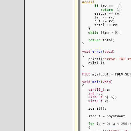
#endif
if
 (rv 
==
-1
)

return
-1
;

      eeaddr 
+=
 rv;

      len 
-=
 rv;

      buf 
+=
 rv;

      total 
+=
 rv;

   }

while
 (len 
>
0
);

return
 total;

}

void
error
(
void
)

{

   printf(
"error: TWI s
   exit(
0
);

}

FILE
 mystdout 
=
 FDEV_SE
void
main
(
void
)

{

uint16_t
 a;

int
 rv;

uint8_t
 b[
16
];

uint8_t
 x;

   ioinit();

   stdout 
=
&
mystdout;

for
 (a 
=
0
; a 
<
256
;)
   {
