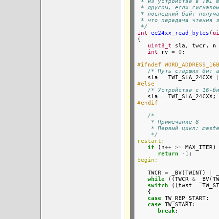
 * из устройства в TWI 
 * другом, если сигнало
 * последний байт получ
 * что передача чтения 
 */
int
ee24xx_read_bytes
(
u
{

uint8_t
 sla, twcr, n
int
 rv 
=
0
;

#ifndef WORD_ADDRESS_16
/* Путь старших бит 
   sla 
=
 TWI_SLA_24CXX 
#else
/* Устройства с 16-б
   sla 
=
#endif
/*
    * Примечание 8
    * Первый цикл: mast
    */
restart:
if
 (n
++
>=
 MAX_ITER)

return
-1
begin:
   TWCR 
=
 _BV(TWINT) 
|
 
while
 ((TWCR 
&
 _BV(T
switch
 ((twst 
=
 TW_ST
   {

case
 TW_REP_START:  
case
 TW_START:

break
;
