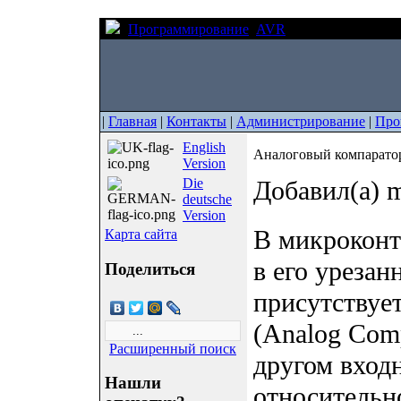
Программирование
AVR
Аналоговый ком
|
Главная
|
Контакты
|
Администрирование
|
Про
English
Аналоговый компарато
Version
Die
Добавил(а) m
deutsche
Version
В микрокон
Карта сайта
в его уреза
Поделиться
присутствуе
(Analog Comp
Расширенный поиск
другом вход
Нашли
относительн