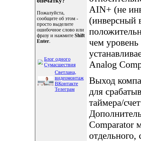
опечатку?
AIN+ (не ин
Пожалуйста,
(инверсный в
сообщите об этом -
просто выделите
положительн
ошибочное слово или
фразу и нажмите
Shift
чем уровень
Enter
.
устанавливае
Блог одного
Analog Comp
Сумасшествия
Светлана,
видеомонтаж
Выход компа
ВКонтакте
для срабатыв
Телеграм
таймера/счет
Дополнитель
Comparator 
отдельного,