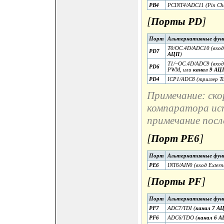
PB4
PCINT4/ADC11 (Pin Cha
[
Порты PD
]
Порт
Альтернативные фун
T0/OC.4D/ADC10 (вход 
PD7
АЦП
)
T1/~OC.4D/ADC9 (вход 
PD6
PWM, или
канал 9 АЦ
PD4
ICP1/ADC8 (триггер Ti
Примечание: ско
компаратора исп
примечание после
[
Порт PE6
]
Порт
Альтернативные фун
PE6
INT6/AIN0 (вход Externa
[
Порты PF
]
Порт
Альтернативные фун
PF7
ADC7/TDI (
канал 7 А
PF6
ADC6/TDO (
канал 6 