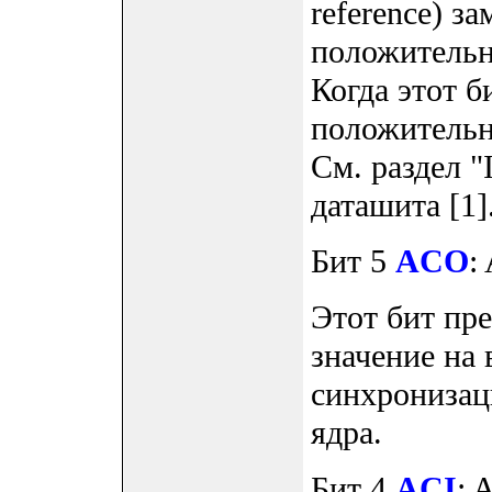
reference) з
положительн
Когда этот 
положительн
См. раздел "I
даташита [1]
Бит 5
ACO
:
Этот бит пр
значение на 
синхронизаци
ядра.
Бит 4
ACI
: 