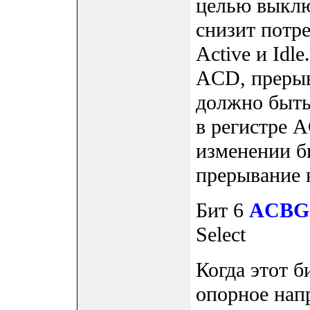
целью выклю
снизит потр
Active и Idl
ACD, прерыв
должно быть
в регистре 
изменении б
прерывание 
Бит 6
ACBG
Select
Когда этот б
опорное нап