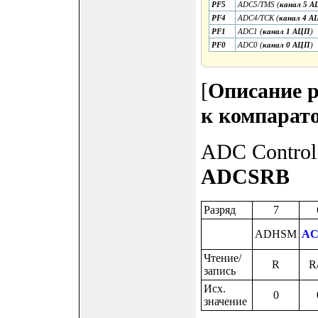
PF5
ADC5/TMS (
канал 5 
PF4
ADC4/TCK (
канал 4 А
PF1
ADC1 (
канал 1 АЦП
)
PF0
ADC0 (
канал 0 АЦП
)
[
Описание р
к компарат
ADC Control 
ADCSRB
Разряд
7
ADHSM
A
Чтение/
R
R
запись
Исх.
0
значение