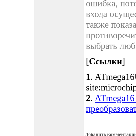
ошибка, пот
входа осуще
также показа
противоречи
выбрать люб
[
Ссылки
]
1
. ATmega1
site:microchi
2
.
ATmega16 
преобразова
Добавить комментари