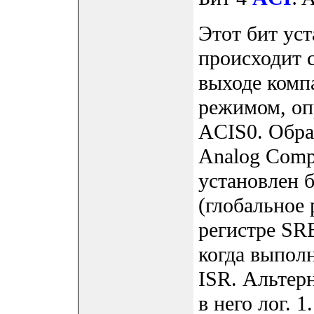
Этот бит уст
происходит 
выходе компа
режимом, оп
ACIS0. Обра
Analog Comp
установлен б
(глобальное
регистре SR
когда выпол
ISR. Альтер
в него лог. 1.