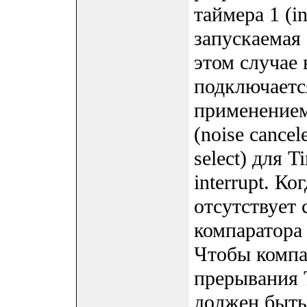
таймера 1 (in
запускаемая 
этом случае
подключается
применением
(noise cance
select) для T
interrupt. Ко
отсутствует
компаратора 
Чтобы компа
прерывания T
должен быть 