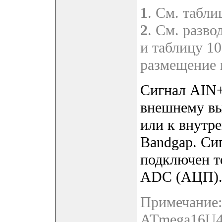
1
. См. табли
2
. См. разво
и таблицу 10
размещение 
Сигнал AIN+
внешнему вы
или к внутр
Bandgap. Си
подключен т
ADC (АЦП)
Примечание:
ATmega16U4