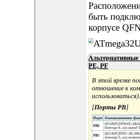
Расположени
быть подклю
корпусе QF
Альтернативные 
PE, PF
В этой врезке п
отношение к ком
использоваться)
[
Порты PB
]
Порт
Альтернативные фун
OC1B/PCINT6/OC.4B/AD
PB6
Interrupt 6, или выход
OC1A/PCINT5/~OC.4B/A
PB5
Interrupt 5, или комп