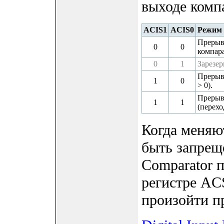
выходе комп
ACIS1
ACIS0
Режим
Прерыва
0
0
компара
0
1
Зарезе
Прерыва
1
0
> 0).
Прерыв
1
1
(переход
Когда меняю
быть запрещ
Comparator 
регистре AC
произойти п