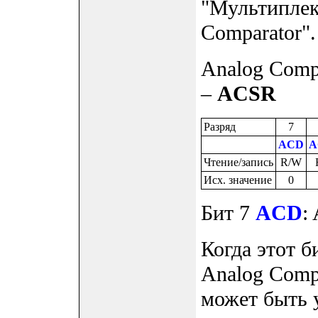
"Мультиплек
Comparator".
Analog Compa
–
ACSR
Разряд
7
ACD
A
Чтение/запись
R/W
Исх. значение
0
Бит 7
ACD
:
Когда этот б
Analog Comp
может быть 