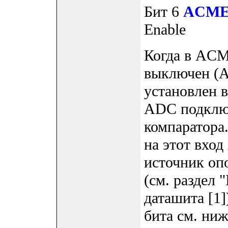
Бит 6
ACM
Enable
Когда в ACM
выключен (
установлен в
ADC подключ
компаратора.
на этот вхо
источник оп
(см. раздел "
даташита [1]
бита см. ниж