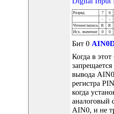
Digital Input
Разряд
7
6
-
-
Чтение/запись
R
R
Исх. значение
0
0
Бит 0
AIN0
Когда в этот 
запрещается
вывода AIN0
регистра PIN
когда устан
аналоговый 
AIN0, и не т