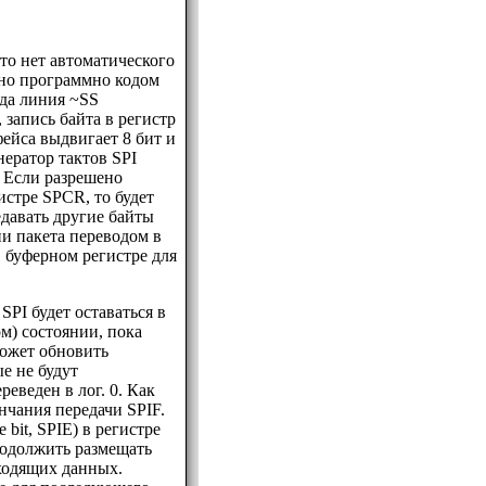
 то нет автоматического
ано программно кодом
гда линия ~SS
 запись байта в регистр
фейса выдвигает 8 бит и
нератор тактов SPI
. Если разрешено
гистре SPCR, то будет
давать другие байты
и пакета переводом в
 буферном регистре для
SPI будет оставаться в
м) состоянии, пока
может обновить
е не будут
еведен в лог. 0. Как
нчания передачи SPIF.
 bit, SPIE) в регистре
родолжить размещать
ходящих данных.