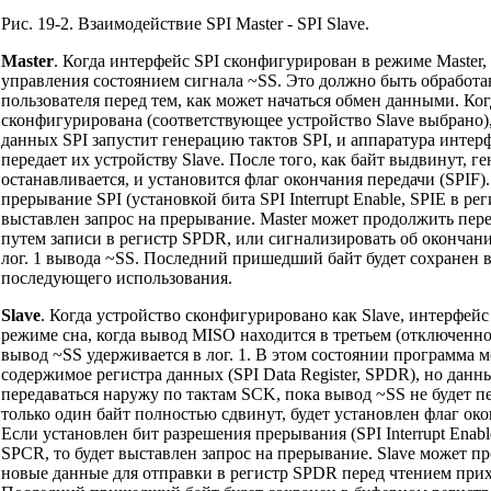
Рис. 19-2. Взаимодействие SPI Master - SPI Slave.
Master
. Когда интерфейс SPI сконфигурирован в режиме Master,
управления состоянием сигнала ~SS. Это должно быть обработ
пользователя перед тем, как может начаться обмен данными. Ко
сконфигурирована (соответствующее устройство Slave выбрано),
данных SPI запустит генерацию тактов SPI, и аппаратура интер
передает их устройству Slave. После того, как байт выдвинут, ге
останавливается, и установится флаг окончания передачи (SPIF)
прерывание SPI (установкой бита SPI Interrupt Enable, SPIE в ре
выставлен запрос на прерывание. Master может продолжить пере
путем записи в регистр SPDR, или сигнализировать об окончани
лог. 1 вывода ~SS. Последний пришедший байт будет сохранен в
последующего использования.
Slave
. Когда устройство сконфигурировано как Slave, интерфейс 
режиме сна, когда вывод MISO находится в третьем (отключенно
вывод ~SS удерживается в лог. 1. В этом состоянии программа 
содержимое регистра данных (SPI Data Register, SPDR), но данны
передаваться наружу по тактам SCK, пока вывод ~SS не будет пер
только один байт полностью сдвинут, будет установлен флаг око
Если установлен бит разрешения прерывания (SPI Interrupt Enable
SPCR, то будет выставлен запрос на прерывание. Slave может п
новые данные для отправки в регистр SPDR перед чтением при