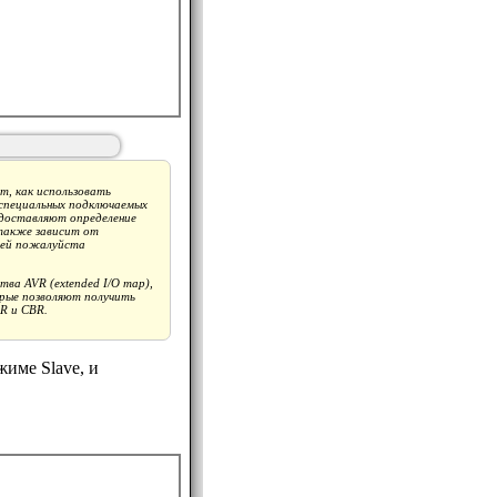
, как использовать
специальных подключаемых
едоставляют определение
 также зависит от
тей пожалуйста
ва AVR (extended I/O map),
орые позволяют получить
R и CBR.
име Slave, и