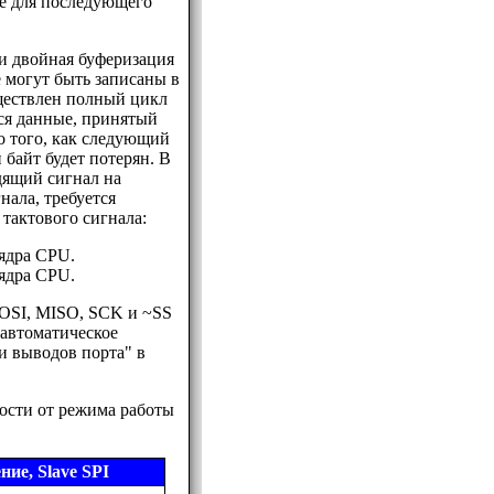
е для последующего
 и двойная буферизация
е могут быть записаны в
уществлен полный цикл
ся данные, принятый
о того, как следующий
 байт будет потерян. В
дящий сигнал на
нала, требуется
тактового сигнала:
 ядра CPU.
 ядра CPU.
MOSI, MISO, SCK и ~SS
 автоматическое
и выводов порта" в
ости от режима работы
ие, Slave SPI