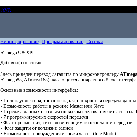
AVR
ATmega328: SPI
министрирование
|
Программирование
|
Ссылки
|
ATmega328: SPI
Добавил(а) microsin
Здесь приведен перевод даташита по микроконтроллеру
ATmega
ATmega88, ATmega168), касающиеся аппаратного блока интерф
Основные возможности интерфейса:
• Полнодуплексная, трехпроводная, синхронная передача данны
• Возможность работы в режиме Master или Slave
• Передача данных с разным порядком следования бит - сначал
• 7 программируемых скоростей передачи
• Флаг прерывания, сигнализирующим об окончании передачи
• Флаг защиты от коллизии записи
• Возможность пробуждения из режима сна (Idle Mode)