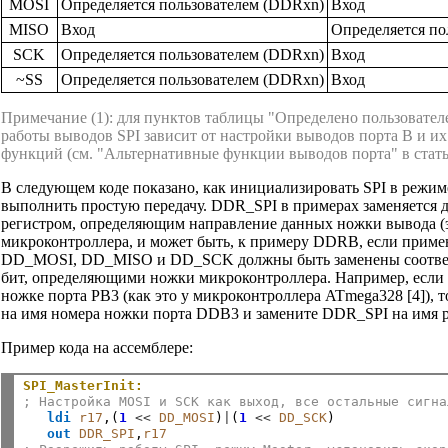
MOSI
Определяется пользователем (DDRxn)
Вход
MISO
Вход
Определяется по
SCK
Определяется пользователем (DDRxn)
Вход
~SS
Определяется пользователем (DDRxn)
Вход
Примечание (1): для пунктов таблицы "Определено пользовател
работы выводов SPI зависит от настройки выводов порта B и и
функций (см. "Альтернативные функции выводов порта" в статье
В следующем коде показано, как инициализировать SPI в режиме
выполнить простую передачу. DDR_SPI в примерах заменяется 
регистром, определяющим направление данных ножки вывода (э
микроконтроллера, и может быть, к примеру DDRB, если приме
DD_MOSI, DD_MISO и DD_SCK должны быть заменены соотв
бит, определяющими ножки микроконтроллера. Например, если
ножке порта PB3 (как это у микроконтроллера ATmega328 [4]),
на имя номера ножки порта DDB3 и замените DDR_SPI на имя 
Пример кода на ассемблере:
SPI_MasterInit:
; Настройка MOSI и SCK как выход, все остальные сигна
ldi
r17
,(
1 
<< 
DD_MOSI
)
|
(
1 
<< 
DD_SCK
)

out
DDR_SPI
,
r17