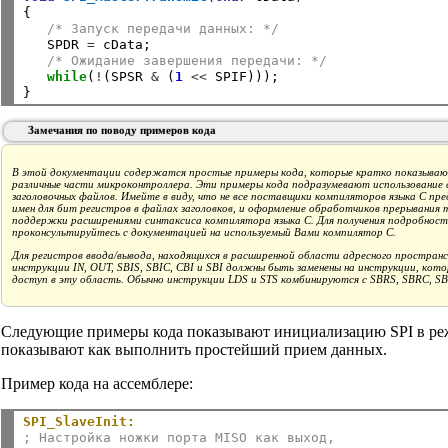
{

/* Запуск передачи данных: */
   SPDR 
=
 cData;

/* Ожидание завершения передачи: */
while
(
!
(SPSR 
&
 (
1
<<
 SPIF)));

Замечания по поводу примеров кода
В этой документации содержатся простые примеры кода, которые кратко показывают
различные части микроконтроллера. Эти примеры кода подразумевают использование 
заголовочных файлов. Имейте в виду, что не все поставщики компиляторов языка C пр
имен для бит регистров в файлах заголовков, и оформление обработчиков прерывания
поддержки расширениями синтаксиса компилятора языка C. Для получения подробнос
проконсультируйтесь с документацией на используемый Вами компилятор C.
Для регистров ввода/вывода, находящихся в расширенной области адресного пространст
инструкции IN, OUT, SBIS, SBIC, CBI и SBI должны быть заменены на инструкции, кот
доступ в эту область. Обычно инструкции LDS и STS комбинируются с SBRS, SBRC, SB
Следующие примеры кода показывают инициализацию SPI в реж
показывают как выполнить простейший прием данных.
Пример кода на ассемблере:
SPI_SlaveInit:
; Настройка ножки порта MISO как выход,