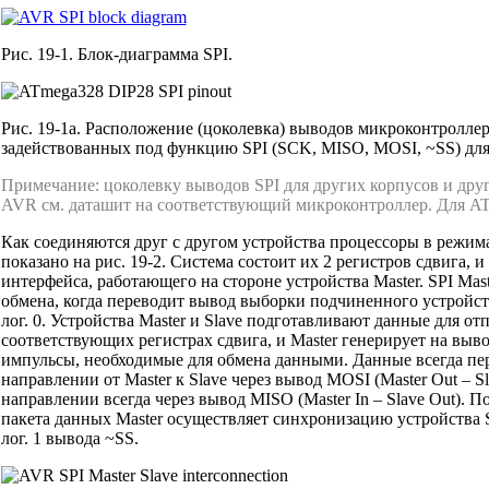
Рис. 19-1. Блок-диаграмма SPI.
Рис. 19-1a. Расположение (цоколевка) выводов микроконтролле
задействованных под функцию SPI (SCK, MISO, MOSI, ~SS) для
Примечание: цоколевку выводов SPI для других корпусов и др
AVR см. даташит на соответствующий микроконтроллер. Для ATm
Как соединяются друг с другом устройства процессоры в режимах
показано на рис. 19-2. Система состоит их 2 регистров сдвига, и
интерфейса, работающего на стороне устройства Master. SPI Ma
обмена, когда переводит вывод выборки подчиненного устройства
лог. 0. Устройства Master и Slave подготавливают данные для от
соответствующих регистрах сдвига, и Master генерирует на выв
импульсы, необходимые для обмена данными. Данные всегда пе
направлении от Master к Slave через вывод MOSI (Master Out – Sl
направлении всегда через вывод MISO (Master In – Slave Out). П
пакета данных Master осуществляет синхронизацию устройства S
лог. 1 вывода ~SS.