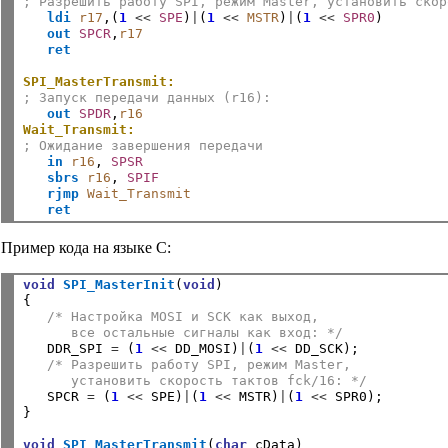
; Разрешить работу SPI, режим Master, установить скор
ldi
r17
,(
1 
<< 
SPE
)
|
(
1 
<< 
MSTR
)
|
(
1 
<< 
SPR0
)

out
SPCR
,
r17
ret
SPI_MasterTransmit:
; Запуск передачи данных (r16):
out
SPDR
,
r16
Wait_Transmit:
; Ожидание завершения передачи
in
r16
, 
SPSR
sbrs
r16
, 
SPIF
rjmp
Wait_Transmit
ret
Пример кода на языке C:
void
SPI_MasterInit
(
void
)

{

/* Настройка MOSI и SCK как выход,
      все остальные сигналы как вход: */

   DDR_SPI 
=
 (
1
<<
 DD_MOSI)
|
(
1
<<
 DD_SCK);

/* Разрешить работу SPI, режим Master,
      установить скорость тактов fck/16: */

   SPCR 
=
 (
1
<<
 SPE)
|
(
1
<<
 MSTR)
|
(
1
<<
 SPR0);

}
void
SPI_MasterTransmit
(
char
 cData)
