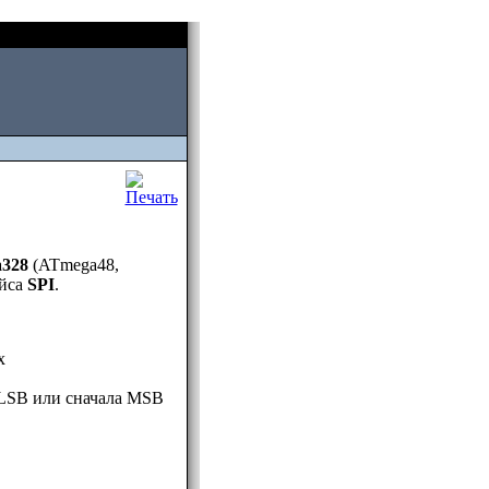
Fri, August 07 2026
328
(ATmega48,
ейса
SPI
.
х
а LSB или сначала MSB