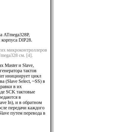
ра ATmega328P,
 корпуса DIP28.
угих микроконтроллеров
ega328 см. [4].
 Master и Slave,
 генератора тактов
ster инициирует цикл
 (Slave Select, ~SS) в
правки в их
оде SCK тактовые
редаются в
ave In), и в обратном
осле передачи каждого
lave путем перевода в