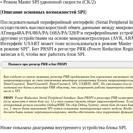
• Режим Master SPI удвоенной скорости (CK/2)
[
Описание основных возможностей SPI
]
Последовательный периферийный интерфейс (Serial Peripheral Int
осуществлять высокоскоростной обмен данными между микрок
ATmega48A/PA/88A/PA/168A/PA/328/P и периферийными устройс
другими устройствами на основе микроконтроллерах (AVR, ARM,
Интерфейс USART может тоже использоваться в режиме Master 
в режиме SPI". Бит PRSPI в регистре PRR (Power Reduction Regis
записан в 0, чтобы мог работать блок SPI.
Немного про регистр PRR и бит PRSPI
Как следует из своего названия, регистр PRR предназначен для управления снижением э
микроконтроллера за счет отключения некоторых аппаратных блоков микроконтроллера
Timer/Counter2, Timer/Counter0, Timer/Counter1, SPI, USART0, ADC. По умолчанию (после
питания) все биты в регистре PRR обнулены, что разрешает работу вышеперечисленно
числе и SPI.
PRSPI
: Power Reduction Serial Peripheral Interface. Бит PRSPI в регистре PRR позвол
(если записать в этот бит лог. 1) и тем самым снизить общее энергопотребление. Есл
аппаратный режим отладки (debugWIRE On-chip Debug System), этот бит должен быть з
лог. 1 этого бита выключает SPI путем остановки тактирования этого модуля. Когда S
должен быть заново переинициализирован, чтобы обеспечить свое корректное функцио
Ниже показана диаграмма внутреннего устройства блока SPI.