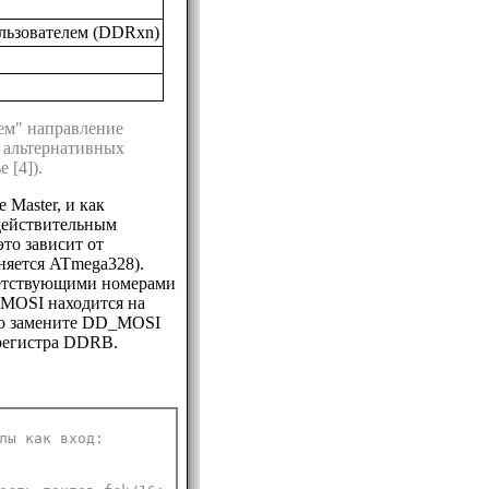
льзователем (DDRxn)
ем" направление
х альтернативных
 [4]).
 Master, и как
действительным
то зависит от
няется ATmega328).
етствующими номерами
 MOSI находится на
 то замените DD_MOSI
регистра DDRB.
лы как вход: