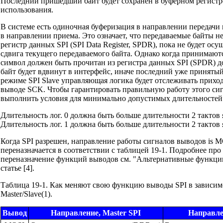
Последний пришедший байт будет сохранен в буферном регистр
использования.
В системе есть одиночная буферизация в направлении передачи
в направлении приема. Это означает, что передаваемые байты н
регистр данных SPI (SPI Data Register, SPDR), пока не будет ос
сдвига текущего передаваемого байта. Однако когда принимают
символ должен быть прочитан из регистра данных SPI (SPDR) д
байт будет вдвинут в интерфейс, иначе последний уже принятый
режиме SPI Slave управляющая логика будет отслеживать прихо
выводе SCK. Чтобы гарантировать правильную работу этого сиг
выполнить условия для минимально допустимых длительностей 
Длительность лог. 0 должна быть больше длительности 2 тактов
Длительность лог. 1 должна быть больше длительности 2 тактов
Когда SPI разрешен, направление работы сигналов выводов is 
переназначается в соответствии с таблицей 19-1. Подробнее про
переназначение функций выводов см. "Альтернативные функци
статье [4].
Таблица 19-1. Как меняют свою функцию выводы SPI в зависим
Master/Slave(1).
Вывод
Направление, Master SPI
Направлен