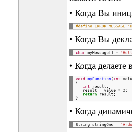
• Когда Вы иниц
#define ERROR_MESSAGE "
• Когда Вы декл
char
 myMessage[] 
=
"Hel
• Когда делаете
void
myFunction
(
int
 valu
{

int
 result;

   result 
=
 value 
*
2
;

return
 result;

• Когда динамич
String stringOne 
=
"Ard