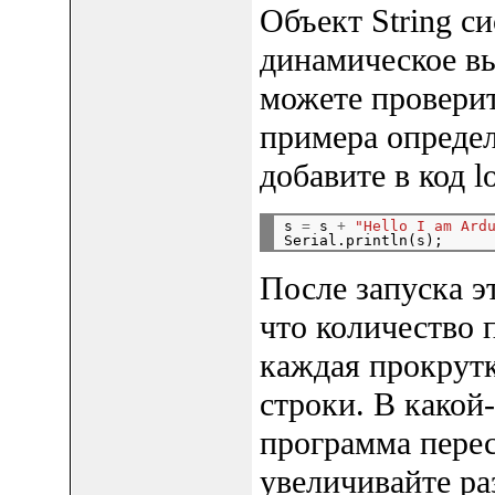
Объект String с
динамическое вы
можете проверит
примера определе
добавите в код l
s 
=
 s 
+
"Hello I am Ard
После запуска э
что количество 
каждая прокрутк
строки. В какой
программа перес
увеличивайте ра