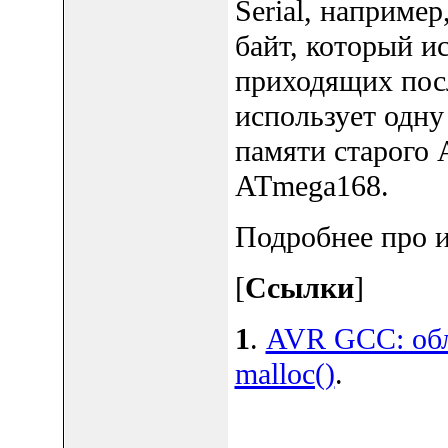
Serial, например
байт, который и
приходящих пос
использует одну
памяти старого 
ATmega168.
Подробнее про и
[
Ссылки
]
1
.
AVR GCC: обл
malloc()
.