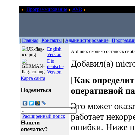
Программирование
AVR
Arduino: сколько остал
|
Главная
|
Контакты
|
Администрирование
|
Программи
English
Arduino: сколько осталось сво
Version
Die
Добавил(а) micr
deutsche
Version
[
Как определит
Карта сайта
оперативной п
Поделиться
Это может оказа
работает некорр
Расширенный поиск
Нашли
ошибки. Ниже на
опечатку?