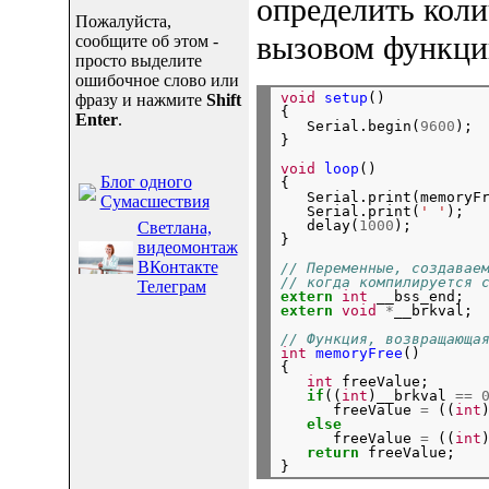
определить кол
Пожалуйста,
вызовом функц
сообщите об этом -
просто выделите
ошибочное слово или
void
setup
()

фразу и нажмите
Shift
{

Enter
.
   Serial.begin(
9600
);

}

void
loop
()

Блог одного
{

   Serial.print(memoryF
Сумасшествия
   Serial.print(
' '
);  
   delay(
1000
);

Светлана,
}

видеомонтаж
ВКонтакте
// Переменные, создавае
// когда компилируется 
Телеграм
extern
int
extern
void
*
__brkval;

// Функция, возвращающа
int
memoryFree
()

{

int
 freeValue;

if
((
int
)__brkval 
==
      freeValue 
=
 ((
int
else
      freeValue 
=
 ((
int
return
 freeValue;
