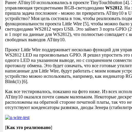
Ранее ATtiny10 использовались в проекте TinyTouchbutton [4].
управляющая трехцветными RGB-светодиодами
WS2812
. На 
пришла задача посложнее - можно ли превратить ATtiny10 в 
устройство? Моя цель состояла в том, чтобы реализовать под
и
функциональности проекта Little Wire [5], чтобы можно было 
t
светодиодами WS2812 через USB. Это займет 3 порта GPIO (
и 1 порт на данные для WS2812), что полностью совпадает с 
свободных выводов ATtiny10.
Проект Little Wire поддерживает несколько функций для упра
WS2812 LED на произвольных GPIO. Я решил упростить это 
одного LED на указанном выводе, но с сохранением совместимо
протоколу обмена. Это будет означать, что все готовые утили
написанные для Little Wire, будут работать с моим новым уст
устройство можно использовать, например, как индикатор R
Blink(1) [6].
Как все тестировалось, показано на фото ниже. Из всех испол
ATtiny10 оказался почти самым маленьким. Некоторые дискр
расположены на обратной стороне печатной платы, так что не
отсутствуют конденсаторы развязки, диоды Зенера (стабилитр
[
Как это реализовано
]