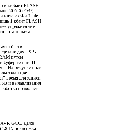
1.5 килобайт FLASH
ьше 50 байт ОЗУ,
 интерфейса Little
о лишь 1 кбайт FLASH
ошее упражнение в
лютный минимум
амяти был в
 сделано для USB-
 SRAM путем
ой буферизации. В
ммы. На рисунке ниже
ром задан цвет
т" время для записи
USB и вылавливания
обработка позволяет
л AVR-GCC. Даже
4.8.1), поддержка