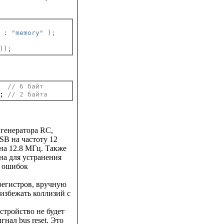
 : "memory" );
));
  
// 6 байт
; 
// 2 байта
 генератора RC,
SB на частоту 12
на 12.8 МГц. Также
на для устранения
о ошибок
регистров, вручную
избежать коллизий с
стройство не будет
нал bus reset. Это