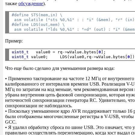
также
обсуждение
).
#define STS(mem,in) \
 asm volatile ("sts %0,%1" : : "i" (&mem), "r" (in)
#define LDS(out,mem) \
 asm volatile ("lds %0,%1" : "=d" (out) : "i" (&mem
Пример:
uint8_t
   value0 
=
 rq
->
wValue.bytes[
0
];            
uint8_t
 value0;     LDS(value0,rq
->
wValue.bytes[
0
])
Что еще было сделано для уменьшения размера кода:
• Применено тактирование на частоте 12 МГц от внутреннего
калиброванного от интервалов времени USB. Реализация V-U
МГц по затратам на код меньше, чем рекомендованная версия 
убрана внутренняя цепь фазовой синхронизации, которая нуж
неточностей синхронизации генератора RC. Удивительно, чт
синхронизации не наблюдалось.
• Поскольку уменьшенное ядро AVR поддерживает только 16 
были отображены многочисленные регистры в V-USB, чтобы 
GCC.
• Я удалил обработку сброса по шине USB. Это означает, что у
правильно осуществлять переэнумерацию, когда хост выдал сиг