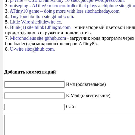
1
.
µ-Wire – USB on an ATtiny 10 site:cpldcpu.wordpress.com
.
2
.
noiseplug - ATtiny9 microcontroller that plays a chiptune site:git
3
.
ATtiny10 game – doing more with less site:hackaday.com
.
4
.
TinyTouchbutton site:github.com
.
5
.
Little Wire site:littlewire.cc
.
6
.
Blink(1) site:blink1.thingm.com
- миниатюрный цветовой инд
происходящих в окружении пользователя.
7
.
Micronucleus site:github.com
- загрузчик кода программ чере
bootloader) для микроконтроллеров ATtiny85.
8
.
U-wire site:github.com
.
Добавить комментарий
Имя (обязательное)
E-Mail (обязательное)
Сайт