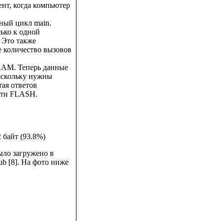
ент, когда компьютер
вный цикл main.
ько к одной
 Это также
е количество вызовов
SRAM. Теперь данные
оскольку нужны
тая ответов
яти FLASH.
 байт (93.8%)
было загружено в
b [8]. На фото ниже