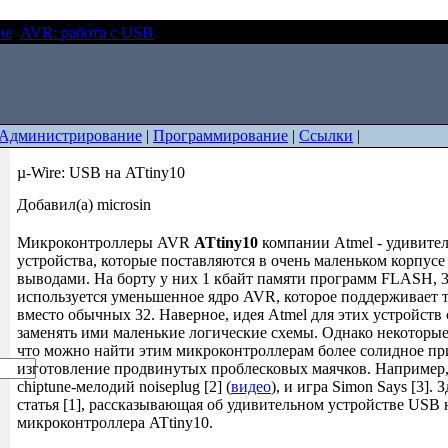
ие
AVR: работа с USB
µ-Wire: USB на ATtiny10
Администрирование
|
Программирование
|
Ссылки
|
µ-Wire: USB на ATtiny10
Добавил(а) microsin
Микроконтроллеры AVR
ATtiny10
компании Atmel - удивите
устройства, которые поставляются в очень маленьком корпус
выводами. На борту у них 1 кбайт памяти программ FLASH, 
используется уменьшенное ядро AVR, которое поддерживает т
вместо обычных 32. Наверное, идея Atmel для этих устройств 
заменять ими маленькие логические схемы. Однако некоторые
что можно найти этим микроконтроллерам более солидное пр
изготовление продвинутых проблесковых маячков. Например,
chiptune-мелодий noiseplug [2] (
видео
), и игра Simon Says [3]. 
статья [1], рассказывающая об удивительном устройстве USB 
микроконтроллера ATtiny10.