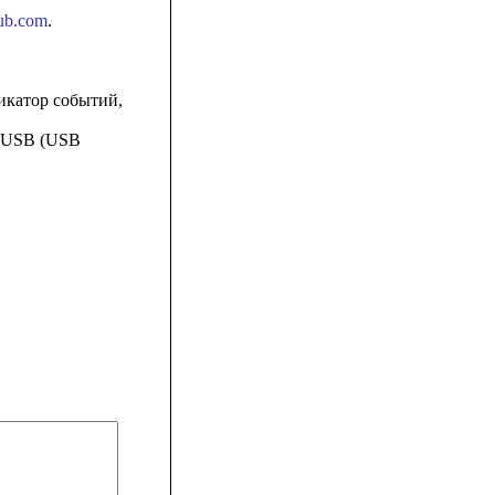
hub.com
.
икатор событий,
з USB (USB