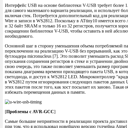
Интерфейс USB на основе библиотеки V-USB требует более 
для самого маленького варианта реализации, и использует бол
включая стек. Потребуется дополнительный код для реализации
Wire и записи в WS2812. Поскольку в ATtiny10 имеется всег
и 32 байт SRAM и только 16 из 32 регистров, получается хор
сокращении библиотеки V-USB, чтобы оставить в ней абсо
необходимого.
Основной шаг в сторону уменьшения объема потребляемой п
переключении на реализацию V-USB без прерываний, как это
бутлоадера micronucleus [7]. Это позволит уменьшить расход
опускания сохранения регистров в стеке и устранении двойн
свою очередь, это также позволяет уменьшить размер програ
показана диаграмма времени приходящего пакета USB, в кото
светодиода, и доступ к WS2812 LED. Микроконтроллер "краде
в WS2812 путем игнорирования следующих пакетов данных 
этих пакетов после того, как хост посылает их заново. Такая 
избежать перемещения данных в памяти.
[
Проблемы с AVR-GCC
]
Самые большие неприятности в реализации проекта достави
при том, что я использовал новейшую версию тулчейна Atmel (