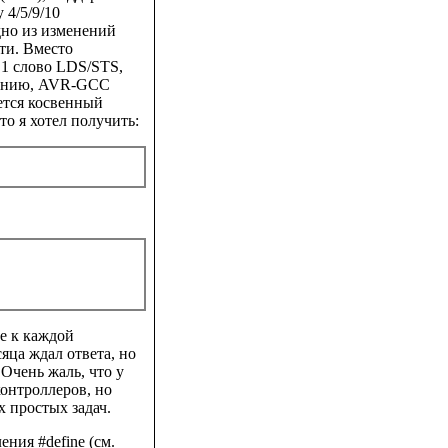
 4/5/9/10
дно из изменений
ти. Вместо
 1 слово LDS/STS,
алению, AVR-GCC
ется косвенный
что я хотел получить:
е к каждой
яца ждал ответа, но
 Очень жаль, что у
онтроллеров, но
 простых задач.
ния #define (см.