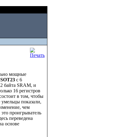
Fri, August 07 2026
льно мощные
е
SOT23
с 6
32 байта SRAM, и
олько 16 регистров
состоит в том, чтобы
 умельцы показали,
именение, чем
 это проигрыватель
Здесь переведена
на основе