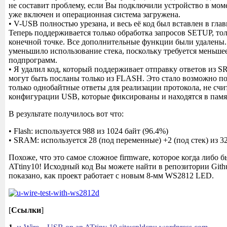
не составит проблему, если Вы подключили устройство в мом
уже включен и операционная система загружена.
• V-USB полностью урезана, и весь её код был вставлен в гла
Теперь поддерживается только обработка запросов SETUP, тол
конечной точке. Все дополнительные функции были удалены.
уменьшило использование стека, поскольку требуется меньше
подпрограмм.
• Я удалил код, который поддерживает отправку ответов из 
могут быть посланы только из FLASH. Это стало возможно п
только однобайтные ответы для реализации протокола, не счи
конфигурации USB, которые фиксированы и находятся в пам
В результате получилось вот что:
• Flash: используется 988 из 1024 байт (96.4%)
• SRAM: используется 28 (под переменные) +2 (под стек) из 32
Похоже, что это самое сложное firmware, которое когда либо 
ATtiny10! Исходный код Вы можете найти в репозитории Githu
показано, как проект работает с новым 8-мм WS2812 LED.
[
Ссылки
]