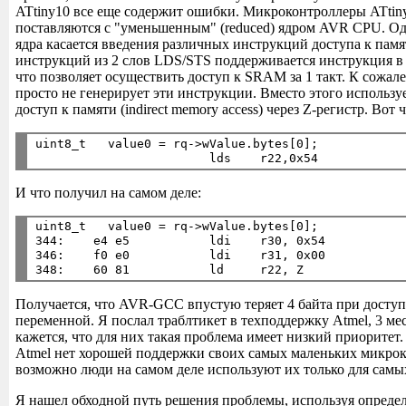
ATtiny10 все еще содержит ошибки. Микроконтроллеры ATtiny
поставляются с "уменьшенным" (reduced) ядром AVR CPU. О
ядра касается введения различных инструкций доступа к памя
инструкций из 2 слов LDS/STS поддерживается инструкция в
что позволяет осуществить доступ к SRAM за 1 такт. К сож
просто не генерирует эти инструкции. Вместо этого использу
доступ к памяти (indirect memory access) через Z-регистр. Вот 
uint8_t   value0 = rq->wValue.bytes[0];

И что получил на самом деле:
uint8_t   value0 = rq->wValue.bytes[0];

344:    e4 e5           ldi    r30, 0x54

346:    f0 e0           ldi    r31, 0x00

Получается, что AVR-GCC впустую теряет 4 байта при доступ
переменной. Я послал траблтикет в техподдержку Atmel, 3 мес
кажется, что для них такая проблема имеет низкий приоритет.
Atmel нет хорошей поддержки своих самых маленьких микрок
возможно люди на самом деле используют их только для самых
Я нашел обходной путь решения проблемы, используя определе