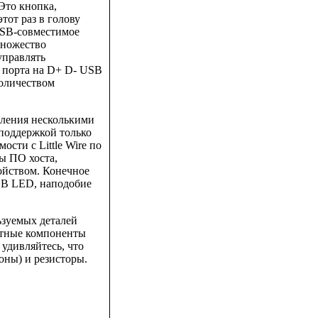
 Это кнопка,
этот раз в голову
USB-совместимое
множество
управлять
2 порта на D+ D- USB
количеством
вления несколькими
поддержкой только
сти с Little Wire по
ты ПО хоста,
ройством. Конечное
GB LED, наподобие
ьзуемых деталей
етные компоненты
 удивляйтесь, что
оны) и резисторы.