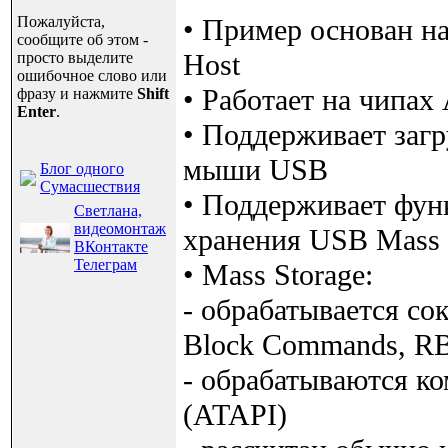
Пожалуйста,
• Пример основан 
сообщите об этом -
Host
просто выделите
ошибочное слово или
• Работает на чип
фразу и нажмите
Shift
Enter
.
• Поддерживает заг
мыши USB
Блог одного
Сумасшествия
• Поддерживает фун
Светлана,
видеомонтаж
хранения USB Mass 
ВКонтакте
Телеграм
• Mass Storage:
- обрабатывается со
Block Commands, R
- обрабатываются к
(ATAPI)