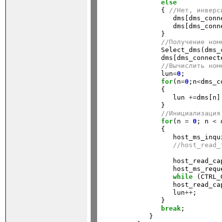
else
               { 
//Нет, инверс
                  dms[dms_conn
                  dms[dms_conn
               }

//Получение ном
               Select_dms(dms_
               dms[dms_connect
//Вычислить ном
               lun
=
0
;

for
(n
=
0
;n
<
dms_c
               {

                  lun 
+=
dms[n]
               }

//Инициализация
for
(n 
=
0
; n 
<
 
               {

                  host_ms_inqui
//host_read_
                  host_read_ca
                  host_ms_reque
while
 (CTRL_
                  host_read_ca
                  lun
++
;

               }

break
;

            }
