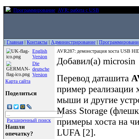
Программирование
AVR: работа с USB
AVR287: демонстр
|
Главная
|
Контакты
|
Администрирование
|
Программировани
English
AVR287: демонстрация хоста USB HID
Version
Добавил(а) microsin
Die
deutsche
Version
Перевод даташита
A
Карта сайта
пример реализации 
Поделиться
мыши и другие устр
Mass Storage (флешк
примеры хоста на ч
Расширенный поиск
Нашли
LUFA [2].
опечатку?