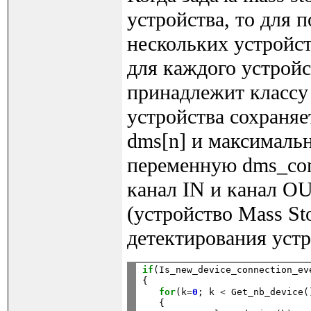
устройства, то для
нескольких устройст
для каждого устрой
принадлежит классу 
устройства сохраняе
dms[n] и максимальн
переменную dms_conn
канал IN и канал O
(устройство Mass St
детектирования устр
if
(Is_new_device_connection_eve
{

for
(k
=
0
; k 
<
 Get_nb_device(
   {
