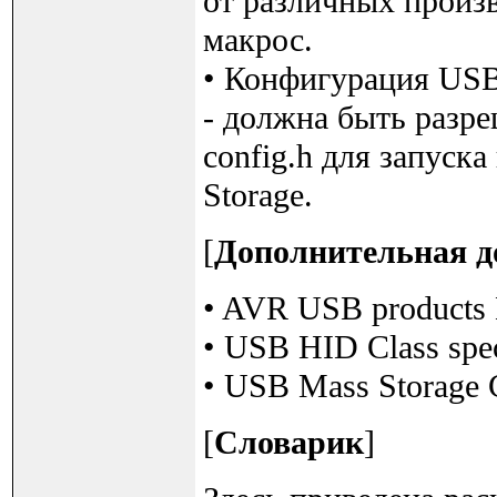
от различных произв
макрос.
• Конфигурация USB
- должна быть раз
config.h для запуск
Storage.
[
Дополнительная д
• AVR USB products 
• USB HID Class speci
• USB Mass Storage Cl
[
Словарик
]