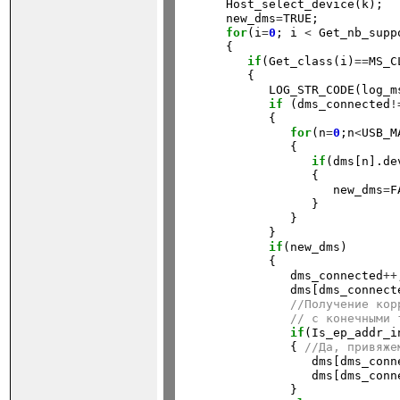
      Host_select_device(k);

      new_dms
=
TRUE;

for
(i
=
0
; i 
<
 Get_nb_supp
      {

if
(Get_class(i)
==
MS_C
         {

            LOG_STR_CODE(log_ms
if
 (dms_connected
!
            {

for
(n
=
0
;n
<
USB_M
               {

if
(dms[n].de
                  {

                     new_dms
=
F
                  }

               }

            }

if
(new_dms)

            {

               dms_connected
++
               dms[dms_connect
//Получение кор
// с конечными 
if
(Is_ep_addr_i
               { 
//Да, привяже
                  dms[dms_conn
                  dms[dms_conn
               }
