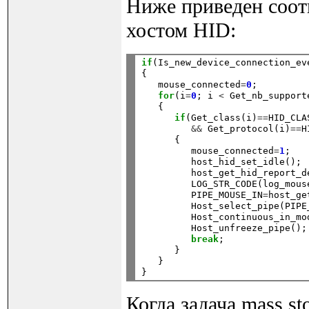
Ниже приведен соот
хостом HID:
if
(Is_new_device_connection_ev
{

   mouse_connected
=
0
;

for
(i
=
0
; i 
<
 Get_nb_support
   {

if
(Get_class(i)
==
HID_CLAS
&&
 Get_protocol(i)
==
H
      {

         mouse_connected
=
1
;

         host_hid_set_idle();

         host_get_hid_report_de
         LOG_STR_CODE(log_mouse
         PIPE_MOUSE_IN
=
host_ge
         Host_select_pipe(PIPE_
         Host_continuous_in_mod
         Host_unfreeze_pipe();

break
;

      }

   }

Когда задача mass s