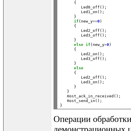
      {

         Led0_off();

         Led1_on();

      }

if
(new_y
==
0
)

      {

         Led2_off();

         Led3_off();

      }

else
if
(new_y
>
0
)

      {

         Led2_on();

         Led3_off();

      }

else
      {

         Led2_off();

         Led3_on();

      }

   }

   Host_ack_in_received();

   Host_send_in();

Операции обработки
демонстрационных ц