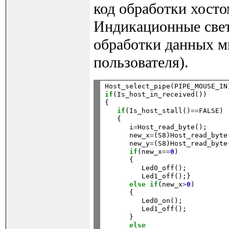
код обработки хост
Индикационные свет
обработки данных 
пользователя).
if
(Is_host_in_received())

{

if
(Is_host_stall()
==
FALSE)

   {

      i
=
Host_read_byte();

      new_x
=
(S8)Host_read_byte(
      new_y
=
(S8)Host_read_byte(
if
(new_x
==
0
)

      { 

         Led0_off();

         Led1_off();}

else
if
(new_x
>
0
)

      {

         Led0_on();

         Led1_off();

      }

else