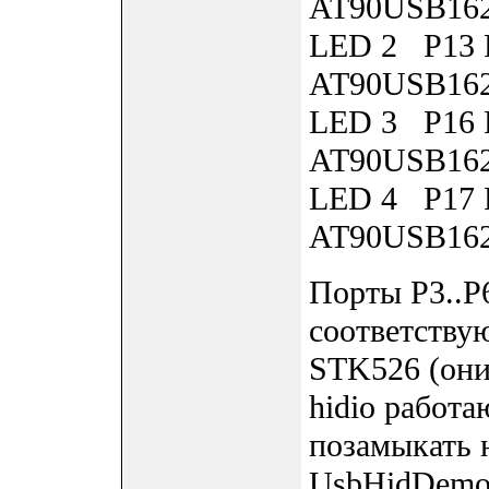
AT90USB16
LED 2 P13 P
AT90USB16
LED 3 P16 P
AT90USB16
LED 4 P17 P
AT90USB16
Порты P3..P
соответству
STK526 (они 
hidio работа
позамыкать 
UsbHidDemoC