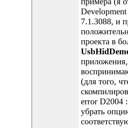
примера (я о
Development 
7.1.3088, и 
положительн
проекта в бо
UsbHidDem
приложения,
воспринима
(для того, 
скомпилиров
error D2004 :
убрать опцию
соответствую