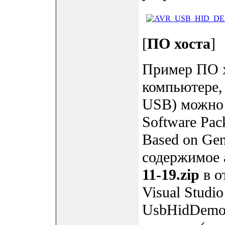
[
ПО хоста
]
Пример ПО х
компьютере,
USB) можно 
Software Pac
Based on Gen
содержимое
11-19.zip
в о
Visual Studi
UsbHidDemoP