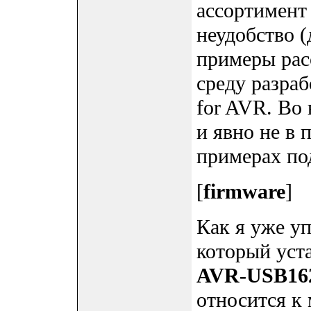
ассортимент
неудобство (
примеры рас
среду разра
for AVR. Во
и явно не в 
примерах по
[
firmware
]
Как я уже у
который уст
AVR-USB16
относится к