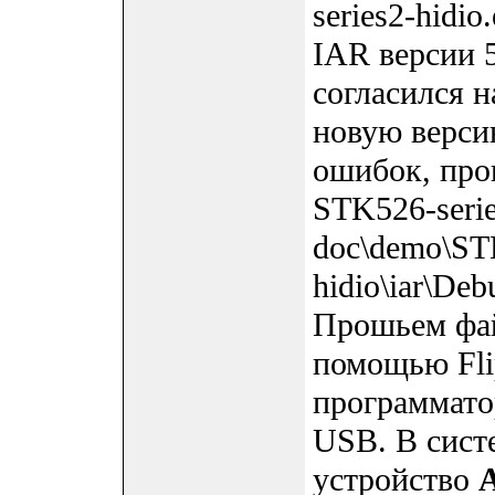
series2-hidi
IAR версии 
согласился н
новую верси
ошибок, про
STK526-serie
doc\demo\STK
hidio\iar\De
Прошьем фай
помощью Fli
программато
USB. В сист
устройство