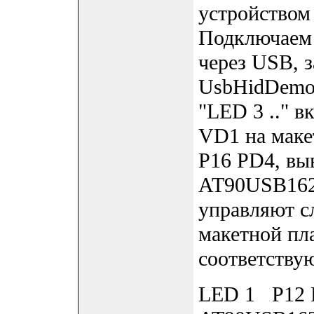
устройство
Подключаем
через USB, 
UsbHidDemoC
"LED 3 .." в
VD1 на маке
P16 PD4, вы
AT90USB162
управляют с
макетной п
соответству
LED 1 P12 P