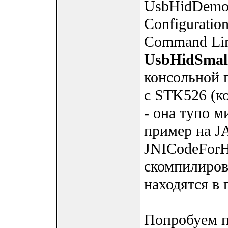
UsbHidDemoC
Configuration
Command Line
UsbHidSma
консольной 
с STK526 (к
- она тупо м
пример на JA
JNICodeFor
скомпилиро
находятся в
Попробуем 