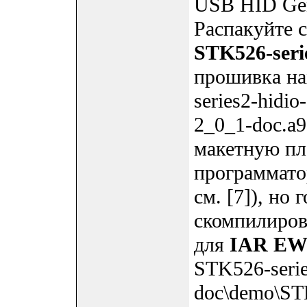
USB HID Gene
Распакуйте 
STK526-serie
прошивка на
series2-hidi
2_0_1-doc.a
макетную п
программат
см. [7]), но
скомпилиров
для
IAR EW
STK526-serie
doc\demo\STK