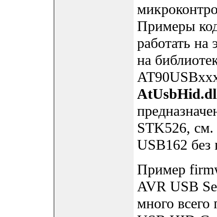
микроконтро
Примеры код
работать на 
на библиотек
AT90USBxxx 
AtUsbHid.dl
предназначе
STK526, см. 
USB162 без 
Пример firm
AVR USB Seri
много всего 