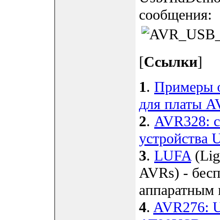
сообщения:
[
Ссылки
]
1
.
Примеры о
для платы A
2
.
AVR328: с
устройства 
3
.
LUFA
(Lig
AVRs) - бес
аппаратным 
4
.
AVR276: U