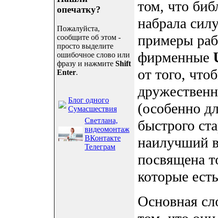
том, что би
опечатку?
набрала силу
Пожалуйста,
примеры раб
сообщите об этом -
просто выделите
фирменные
ошибочное слово или
фразу и нажмите
Shift
от того, что
Enter
.
дружественн
Блог одного
(особенно д
Сумасшествия
Светлана,
быстрого ст
видеомонтаж
ВКонтакте
наилучший вы
Телеграм
посвящена т
которые есть
Основная сл