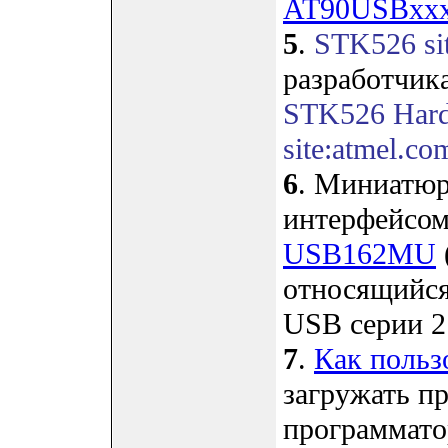
AT90USBxxx 
5
.
STK526 si
разработчик
STK526 Hard
site:atmel.co
6
. Миниатюр
интерфейсо
USB162MU
относящийся
USB серии 2
7
.
Как польз
загружать п
программато