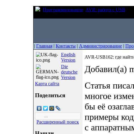
Программирование
AVR: работа с USB
AVR
firmware и ПО хоста
|
Главная
|
Контакты
|
Администрирование
|
Про
English
AVR-USB162: где найти
Version
Die
Добавил(а) m
deutsche
Version
Статья писал
Карта сайта
многое изме
Поделиться
бы её озагла
примеры код
Расширенный поиск
с аппаратны
Нашли