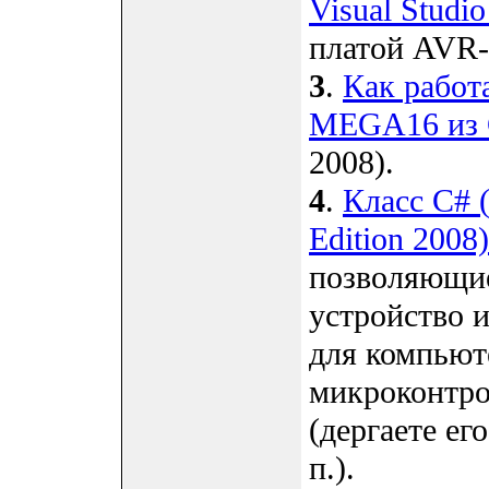
Visual Studi
платой AVR
3
.
Как работ
MEGA16 из 
2008).
4
.
Класс C# (
Edition 200
позволяющие
устройство 
для компьют
микроконтро
(дергаете ег
п.).