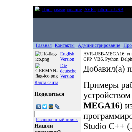
Программирование
AVR: работа с USB
AV
USB из GCC, Visual Studio CPP, VB6, Python, Del
|
Главная
|
Контакты
|
Администрирование
|
Про
English
AVR-USB-MEGA16: упра
Version
CPP, VB6, Python, Delph
Die
Добавил(а) m
deutsche
Version
Карта сайта
Примеры ра
устройством
Поделиться
MEGA16
) и
программиров
Расширенный поиск
Studio C++ (
Нашли