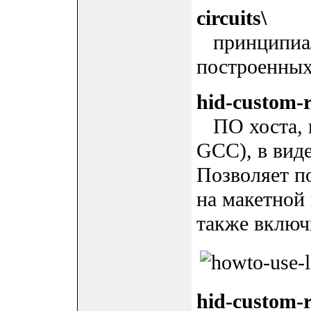
circuits\
принципиал
построенных
hid-custom-
ПО хоста, н
GCC), в вид
Позволяет п
на макетно
также включ
hid-custom-