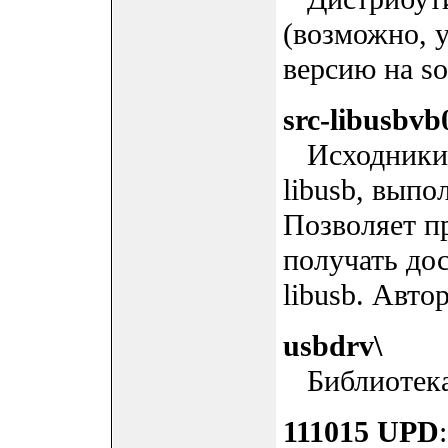
(возможно, 
версию на sou
src-libusbvb0
Исходники 
libusb, выпо
Позволяет п
получать до
libusb. Авто
usbdrv\
Библиотека 
111015 UPD