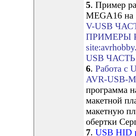
5
. Пример р
MEGA16 на 
V-USB ЧАСТЬ
ПРИМЕРЫ Р
site:avrhobby
USB ЧАСТЬ 3
6
.
Работа с 
AVR-USB-MEG
программа на
макетной п
макетную пл
обертки Серг
7
.
USB HID р