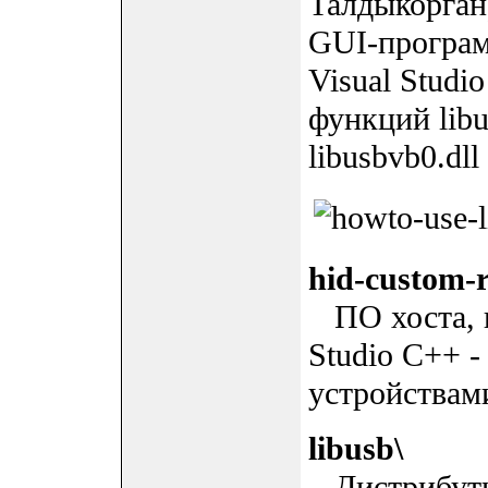
Талдыкорган)
GUI-програм
Visual Studi
функций libu
libusbvb0.dll
hid-custom-r
ПО хоста, н
Studio C++ -
устройствам
libusb\
Дистрибутив