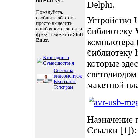
опечатку?
Delphi.
Пожалуйста,
сообщите об этом -
Устройство 
просто выделите
библиотеку
ошибочное слово или
фразу и нажмите
Shift
компьютера 
Enter
.
библиотеку
Блог одного
которые зде
Сумасшествия
Светлана,
светодиодом
видеомонтаж
ВКонтакте
макетной пла
Телеграм
Назначение 
Ссылки [1]):