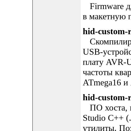
Firmware дл
в макетную
hid-custom-r
Скомпилиров
USB-устройс
плату AVR-
частоты ква
ATmega16 и
hid-custom-r
ПО хоста, н
Studio C++ (
утилиты. По