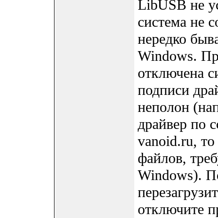
LibUSB не у
система не с
нередко быв
Windows. Пр
отключена с
подписи драй
неполон (на
драйвер по с
vanoid.ru, т
файлов, тре
Windows). П
перезагрузит
отключите п