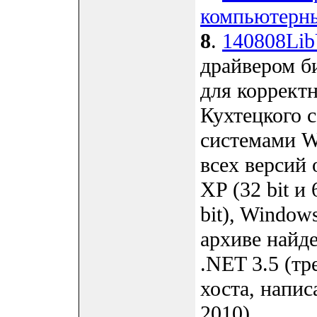
компьютерны
8
.
140808Lib
драйвером б
для коррект
Кухтецкого 
системами W
всех версий
XP (32 bit и 
bit), Windows
архиве найд
.NET 3.5 (т
хоста, напис
2010).