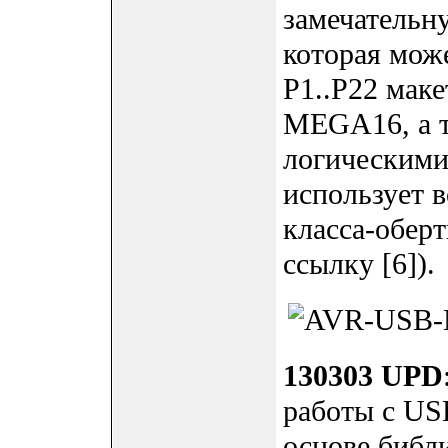
замечательн
которая може
P1..P22 мак
MEGA16, а т
логическими
использует 
класса-оберт
ссылку [6]).
130303 UPD
работы с USB
основе библ