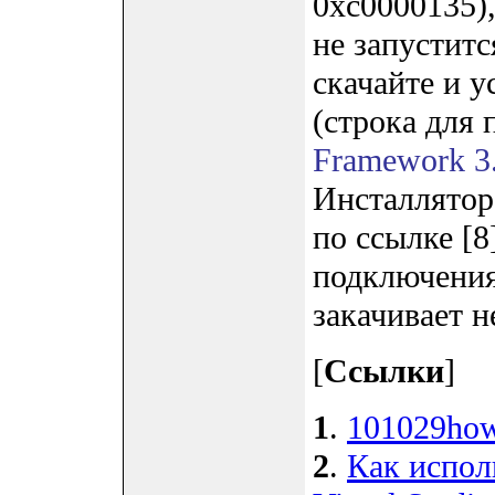
0xc0000135)
не запустит
скачайте и у
(строка для
Framework 3.
Инсталлятор
по ссылке [8
подключения 
закачивает 
[
Ссылки
]
1
.
101029howt
2
.
Как испол