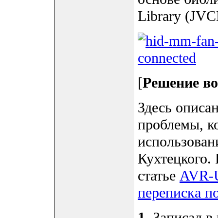
Library (JVC
[
Решение в
Здесь описа
проблемы, к
использован
Кухтецкого.
статье
AVR-
переписка п
1
. Записал 