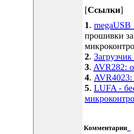
[
Ссылки
]
1
.
megaUSB_D
прошивки за
микроконтр
2
.
Загрузчик
3
.
AVR282: о
4
.
AVR4023:
5
.
LUFA - бе
микроконтро
Комментарии