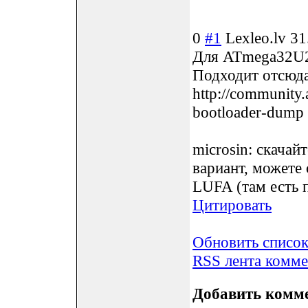
0
#1
Lexleo.lv
31
Для ATmega32U2 
Подходит отсюда
http://community
bootloader-dump
microsin: скачай
вариант, можете
LUFA (там есть 
Цитировать
Обновить списо
RSS лента комме
Добавить комм