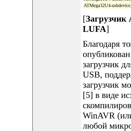
ATMega32U4-usbdevice_
[
Загрузчик 
LUFA
]
Благодаря т
опубликован 
загрузчик д
USB, поддер
загрузчик м
[5] в виде и
скомпилиров
WinAVR (или 
любой микр