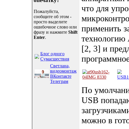
опечатку?
что для упро
Пожалуйста,
микроконтр
сообщите об этом -
просто выделите
применить за
ошибочное слово или
фразу и нажмите
Shift
технологию 
Enter
.
[2, 3] и пре
Блог одного
программное
Сумасшествия
Светлана,
видеомонтаж
ВКонтакте
Телеграм
По умолчан
USB попадаю
загрузчиками
можно в гот