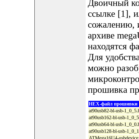
Двоичный ко
ссылке [1], 
сожалению, и
архиве mega
находятся ф
Для удобства
можно разобр
микроконтро
прошивка пр
HEX-файл прошивки
at90usb82-bl-usb-1_0_5.
at90usb162-bl-usb-1_0_5
at90usb64-bl-usb-1_0_0.
at90usb128-bl-usb-1_0_1
ATMega16U4-usbdevice_