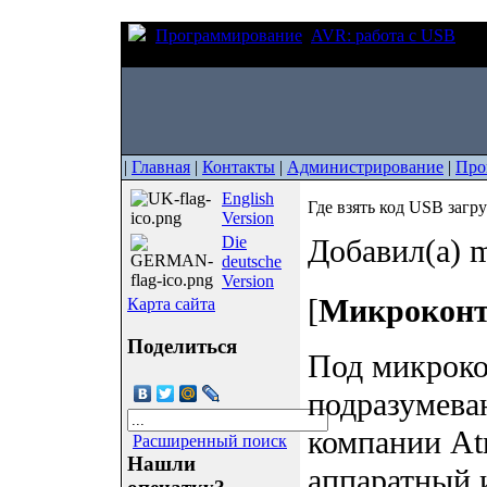
Программирование
AVR: работа с USB
Где
микроконтроллеров AVR USB?
|
Главная
|
Контакты
|
Администрирование
|
Про
English
Где взять код USB заг
Version
Die
Добавил(а) m
deutsche
Version
[
Микрокон
Карта сайта
Поделиться
Под микрок
подразумев
компании At
Расширенный поиск
Нашли
аппаратный 