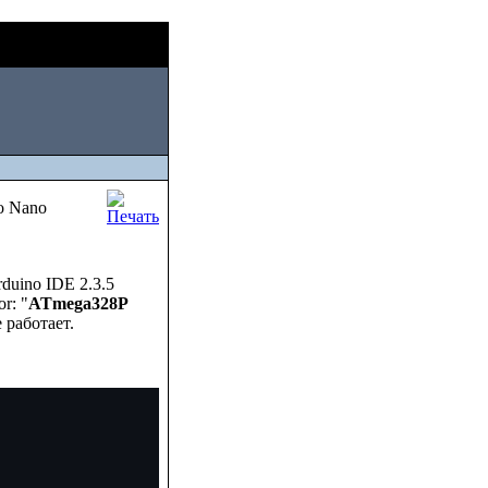
Thu, August 06
ля
2026
o Nano
rduino IDE 2.3.5
r: "
ATmega328P
работает.