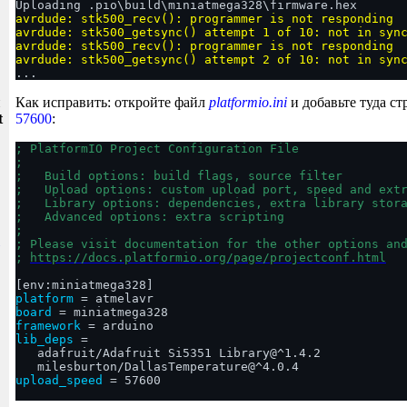
Uploading .pio\build\miniatmega328\firmware.hex
avrdude: stk500_recv(): programmer is not responding

avrdude: stk500_getsync() attempt 1 of 10: not in sync
avrdude: stk500_recv(): programmer is not responding

avrdude: stk500_getsync() attempt 2 of 10: not in syn

...
и
Как исправить: откройте файл
platformio.ini
и добавьте туда с
t
57600
:
; PlatformIO Project Configuration File

;

;   Build options: build flags, source filter

;   Upload options: custom upload port, speed and extr
;   Library options: dependencies, extra library stora
;   Advanced options: extra scripting

;

; Please visit documentation for the other options and
; 
https://docs.platformio.org/page/projectconf.html
platform
board
framework
lib_deps
 = 

   adafruit/Adafruit Si5351 Library@^1.4.2

upload_speed
 = 57600