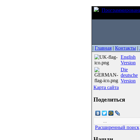
Программирован
"старого" загрузчика 
|
Главная
|
Контакты
|
English
Version
Die
deutsche
Version
Карта сайта
Поделиться
Расширенный поиск
Нашли