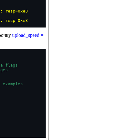
: resp=0xe8

c: resp=0xe8
трочку
upload_speed =
a flags

ges

 examples
