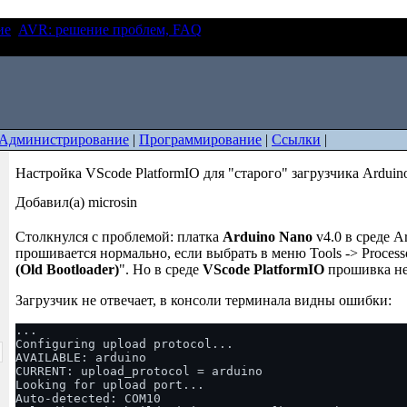
ие
AVR: решение проблем, FAQ
Настройка VScode PlatformIO д
Arduino Nano
Администрирование
|
Программирование
|
Ссылки
|
Настройка VScode PlatformIO для "старого" загрузчика Arduin
Добавил(а) microsin
Столкнулся с проблемой: платка
Arduino Nano
v4.0 в среде A
прошивается нормально, если выбрать в меню Tools -> Processo
(Old Bootloader)
". Но в среде
VScode PlatformIO
прошивка не 
Загрузчик не отвечает, в консоли терминала видны ошибки:
...

Configuring upload protocol...

AVAILABLE: arduino

CURRENT: upload_protocol = arduino

Looking for upload port...

Auto-detected: COM10
