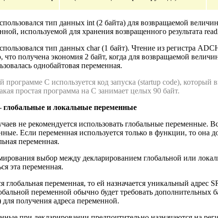
спользовался тип данных int (2 байта) для возвращаемой величи
ной, используемой для хранения возвращенного результата rea
спользовался тип данных char (1 байт). Чтение из регистра ADCH 
, что получена экономия 2 байт, когда для возвращаемой велич
ьзовалась однобайтовая переменная.
й программе C используется код запуска (startup code), который 
кая простая программа на C занимает целых 90 байт.
 – глобальные и локальные переменные
чаев не рекомендуется использовать глобальные переменные. Все
ные. Если переменная используется только в функции, то она д
льная переменная.
мирования выбор между декларированием глобальной или локаль
ься эта переменная.
я глобальная переменная, то ей назначается уникальный адрес
обальной переменной обычно будет требовать дополнительных ба
) для получения адреса переменной.
нные при декларировании предпочтительно назначаются на регис