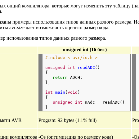
ых опций компилятора, которые могут изменить эту таблицу (напр
.
азаны примеры использования типов данных разного размера. Ис
иты avr-size дает возможность оценить размер кода.
ер использования типов данных разного размера.
unsigned int (16 бит)
#include < avr/io.h > 
unsigned
int
readADC
()

{ 

return
 ADCH; 

}; 

int
main
(
void
) 

{ 

unsigned
int
 mAdc 
=
 readADC();

амяти AVR
Program: 92 bytes (1.1% full)
Pro
ации компилятора
-Os (оптимизация по размеру кода)
-Os