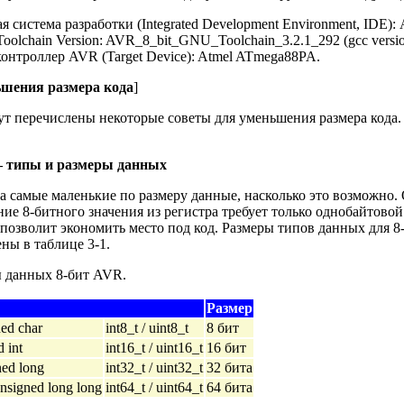
 система разработки (Integrated Development Environment, IDE): A
oolchain Version: AVR_8_bit_GNU_Toolchain_3.2.1_292 (gcc version
онтроллер AVR (Target Device): Atmel ATmega88PA.
ьшения размера кода
]
ут перечислены некоторые советы для уменьшения размера кода.
 – типы и размеры данных
а самые маленькие по размеру данные, насколько это возможно.
ие 8-битного значения из регистра требует только однобайтовой
 позволит экономить место под код. Размеры типов данных для 8-
ены в таблице 3-1.
ы данных 8-бит AVR.
Размер
ned char
int8_t / uint8_t
8 бит
d int
int16_t / uint16_t
16 бит
ned long
int32_t / uint32_t
32 бита
unsigned long long
int64_t / uint64_t
64 бита