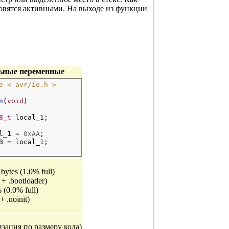
овятся активными. На выходе из функции
ьные переменные
e < avr/io.h > 
n
(
void
) 

8_t
 local_1; 

l_1 
=
0xAA
; 

B 
=
 local_1; 

bytes (1.0% full)
a + .bootloader)
s (0.0% full)
 + .noinit)
зация по размеру кода)