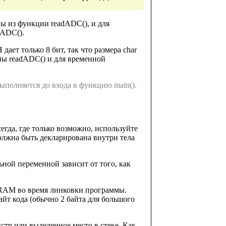
ны из функции readADC(), и для
dADC().
дает только 8 бит, так что размера char
ины readADC() и для временной
выполняется до входа в функцию main().
гда, где только возможно, используйте
олжна быть декларирована внутри тела
ной переменной зависит от того, как
 SRAM во время линковки программы.
йт кода (обычно 2 байта для большого
тр или выделенное место в стеке. Как