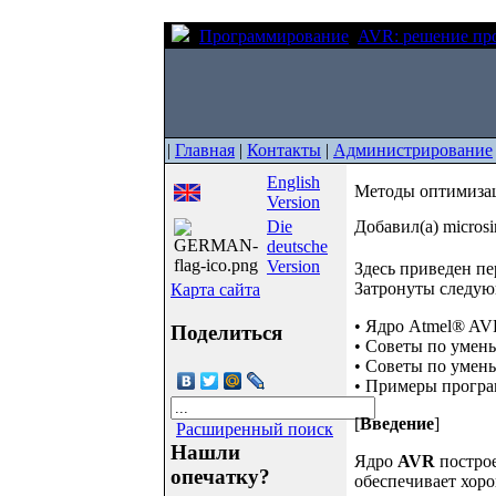
Программирование
AVR: решение пр
|
Главная
|
Контакты
|
Администрирование
English
Методы оптимизац
Version
Die
Добавил(а) micros
deutsche
Version
Здесь приведен пе
Затронуты следую
Карта сайта
• Ядро Atmel® AV
Поделиться
• Советы по умен
• Советы по умен
• Примеры прогр
[
Введение
]
Расширенный поиск
Нашли
Ядро
AVR
построе
опечатку?
обеспечивает хоро