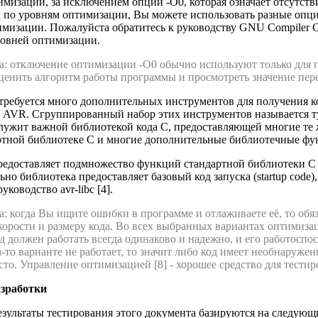
мизации, за исключением опции -O0, которая означает отсутст
 по уровням оптимизации, Вы можете использовать разные опц
изации. Пожалуйста обратитесь к руководству GNU Compiler Col
ровней оптимизации.
а: отключение оптимизации -O0 обычно используют только для 
ценить алгоритм работы программы и просмотреть значение пер
требуется много дополнительных инструментов для получения ко
 AVR. Сгруппированный набор этих инструментов называется ту
 служит важной библиотекой кода C, предоставляющей многие т
ртной библиотеке C и многие дополнительные библиотечные ф
редоставляет подмножество функций стандартной библиотеки C 
но библиотека предоставляет базовый код запуска (startup code
ководство avr-libc [4].
: когда Вы ищите ошибки в программе и отлаживаете её, то обя
орости и размеру кода. Во всех выбранных вариантах оптимизац
д должен работать всегда одинаково и надежно, и его работоспос
-то варианте не работает, то значит либо код имеет необнаруж
есто. Управление оптимизацией [8] - хорошее средство для тестир
азработки
зультаты тестирования этого документа базируются на следующ