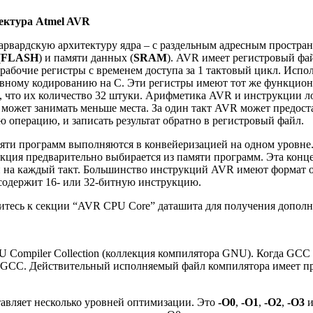
тектура Atmel AVR
арвардскую архитектуру ядра – с раздельным адресным простра
(
FLASH
) и памяти данных (
SRAM
). AVR имеет регистровый фа
рабочие регистры с временем доступа за 1 тактовый цикл. Испол
вному кодированию на C. Эти регистры имеют тот же функциона
 что их количество 32 штуки. Арифметика AVR и инструкции ло
 может занимать меньше места. За один такт AVR может предост
операцию, и записать результат обратно в регистровый файл.
яти программ выполняются в конвейеризацией на одном уровне.
кция предварительно выбирается из памяти программ. Эта конц
 на каждый такт. Большинство инструкций AVR имеют формат о
содержит 16- или 32-битную инструкцию.
итесь к секции “AVR CPU Core” даташита для получения допол
 Compiler Collection (коллекция компилятора GNU). Когда GCC
GCC. Действительный исполняемый файл компилятора имеет преф
вляет несколько уровней оптимизации. Это
-O0
,
-O1
,
-O2
,
-O3