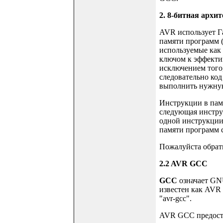
2. 8-битная архи
AVR использует Г
памяти программ 
используемые как 
ключом к эффекти
исключением того,
следовательно код
выполнить нужную 
Инструкции в пам
следующая инстру
одной инструкции
памяти программ 
Пожалуйста обрат
2.2 AVR GCC
GCC
означает GNU
известен как AVR 
"avr-gcc".
AVR GCC предоста