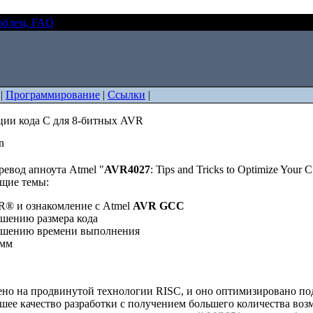
облем, FAQ
Методы оптимизации кода C для 8-битных AVR
|
Программирование
|
Ссылки
|
ии кода C для 8-битных AVR
in
ревод апноута Atmel "
AVR4027
: Tips and Tricks to Optimize Your C
щие темы:
R® и ознакомление с Atmel
AVR GCC
ьшению размера кода
ьшению времени выполнения
амм
но на продвинутой технологии RISC, и оно оптимизировано под
шее качество разработки с получением большего количества во