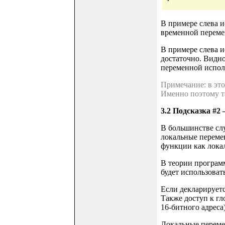
В примере слева и
временной перемен
В примере слева и
достаточно. Видно
переменной испол
Примечание: в это
Именно поэтому та
3.2 Подсказка #2
В большинстве слу
локальные перемен
функции как лока
В теории програм
будет использоват
Если декларируетс
Также доступ к гл
16-битного адреса
Локальные переме