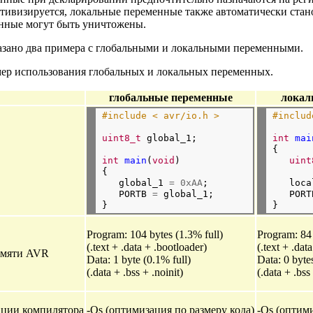
ктивизируется, локальные переменные также автоматически стан
нные могут быть уничтожены.
казано два примера с глобальными и локальными переменными.
мер использования глобальных и локальных переменных.
глобальные переменные
локал
#include < avr/io.h > 
#includ
uint8_t
 global_1; 

int
mai
{ 

int
main
(
void
) 

uint
{ 

   global_1 
=
0xAA
; 

   loca
   PORTB 
=
 global_1; 

   PORT
Program: 104 bytes (1.3% full)
Program: 84 
(.text + .data + .bootloader)
(.text + .dat
амяти AVR
Data: 1 byte (0.1% full)
Data: 0 byte
(.data + .bss + .noinit)
(.data + .bss
ации компилятора
-Os (оптимизация по размеру кода)
-Os (оптими