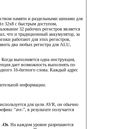
нством памяти и раздельными шинами для
йл 32x8 с быстрым доступом,
ьзование 32 рабочих регистров является
л, что и традиционный аккумулятор, за
гики работают для этих регистров,
авить два любых регистра для ALU,
 Когда выполняется одна инструкция,
епция дает возможность выполнять по
дного 16-битного слова. Каждый адрес
нительной информации.
 используется для цели AVR, он обычно
икс "avr-", в результате получается
и
-Os
. На каждом уровне разрешаются