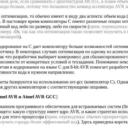
амом деле, если сравнивать с архитектурой MCS51, в плане объе
раздо больше, потому что большинство команд ассемблера AVR 
 оптимизации, то обычно имеют в виду два аспекта: объем кода (s
on). В настоящее время компиляторы C имеют различные опции о
ный код либо по размеру, либо по скорости (
прим. переводчика:
азмеру
-Os
, так как эта оптимизация также позволяет получить и
имизацией
).
дирование на C дает компилятору больше возможностей оптимиз
отчику. В некоторых случаях оптимизация по одному из аспекто
так что разработчик выбирает компромисс для сбалансированного
ависимости от конкретных условий и техзадания. Понимание не
там в кодировании на языке C для 8-bit AVR помогает разработ
ивности кода в нужном направлении.
веты базируются на использовании avr-gcc (компилятор C). Од
ля других компиляторов с соответствующими опциями.
tmel AVR и Atmel AVR GCC
]
ванием программного обеспечения для встраиваемых систем (fi
щего: какую структуру имеет ядро AVR, и какие стратегии исп
 для этого процессора (
прим. переводчика: обычно проприетарн
лучать гораздо более эффективный код
). Здесь приведена коро