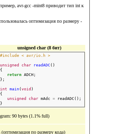
имер, avr-gcc -mint8 приводит тип int к
пользовалась оптимизация по размеру -
unsigned char (8 бит)
#include < avr/io.h > 
unsigned
char
readADC
()

{ 

return
 ADCH; 

}; 

int
main
(
void
) 

{ 

unsigned
char
 mAdc 
=
 readADC();

gram: 90 bytes (1.1% full)
 (оптимизация по размеру кода)