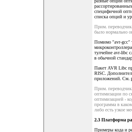
разные опции опти
рассортированных
специфичной оптим
списка опций и у
Прим. переводчик
было нормально о
Помимо "avr-gcc" 
микроконтроллера
тулчейне avr-libc
в обычной станда
Пакет AVR Libc п
RISC. Дополнитель
приложений. См. ру
Прим. переводчика
оптимизации по ск
оптимизацией - ко
программа в каком
либо есть узкое м
2.3 Платформа р
Примеры кода и ре