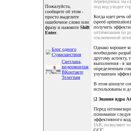
переводчика: на с
Пожалуйста,
под код уходит го
сообщите об этом -
Когда идет речь об
просто выделите
(speed optimizati
ошибочное слово или
получить эффектив
фразу и нажмите
Shift
оптимизация по р
Enter
.
отключенной опт
Однако хорошее ко
Блог одного
необходимо разраб
Сумасшествия
другому аспекту, 
Светлана,
выполнения - в з
видеомонтаж
определенным сове
ВКонтакте
улучшении эффект
Телеграм
В этом апноуте со
использованы и д
[
2 Знания ядра A
Перед оптимизиро
понимание следую
эффективного кода
IAR, позволяют по
GCC.