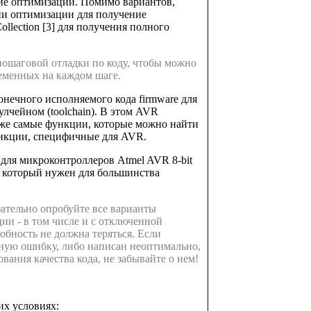
вие оптимизации. Помимо вариантов,
ии оптимизации для получение
lection [3] для получения полного
пошаговой отладки по коду, чтобы можно
еменных на каждом шаге.
нечного исполняемого кода firmware для
лчейном (toolchain). В этом AVR
е же самые функции, которые можно найти
ункции, специфичные для AVR.
для микроконтроллеров Atmel AVR 8-bit
), который нужен для большинства
зательно опробуйте все варианты
ии - в том числе и с отключенной
обность не должна теряться. Если
енную ошибку, либо написан неоптимально,
ования качества кода, не забывайте о нем!
их условиях: