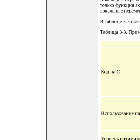
только функция а
локальные переме
В таблице 3-3 по
Таблица 3-3. При
Код на C
Использование п
Уровень оптимиз