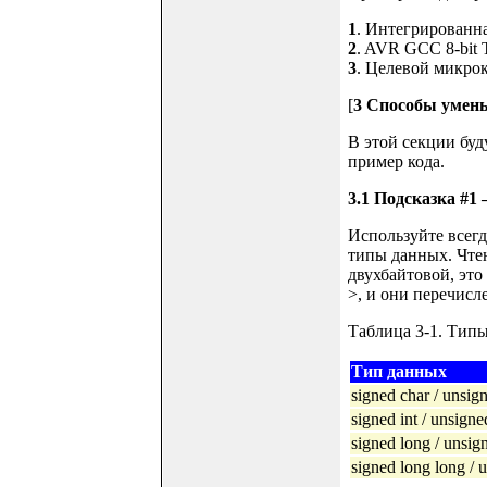
1
. Интегрированная
2
. AVR GCC 8-bit T
3
. Целевой микрок
[
3 Способы умен
В этой секции буд
пример кода.
3.1 Подсказка #1
Используйте всегд
типы данных. Чтен
двухбайтовой, это
>, и они перечисл
Таблица 3-1. Тип
Тип данных
signed char / unsig
signed int / unsigne
signed long / unsig
signed long long / 