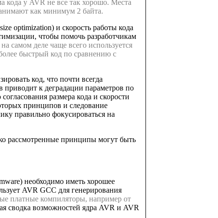
ма кода у AVR не все так хорошо. Места
занимают как минимум 2 байта.
ize optimization) и скорость работы кода
птимизации, чтобы помочь разработчикам
 на самом деле чаще всего используется
 более быстрый код по сравнению с
ировать код, что почти всегда
в приводит к деградации параметров по
 согласования размера кода и скорости
которых принципов и следование
чику правильно фокусироваться на
нако рассмотренные принципы могут быть
rmware) необходимо иметь хорошее
ользует AVR GCC для генерирования
ые платные компиляторы, например от
ткая сводка возможностей ядра AVR и AVR