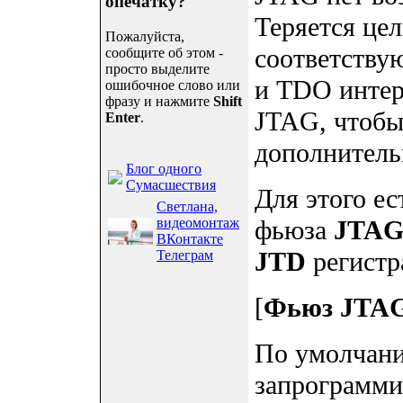
опечатку?
Теряется це
Пожалуйста,
соответству
сообщите об этом -
просто выделите
и TDO интер
ошибочное слово или
фразу и нажмите
Shift
JTAG, чтобы
Enter
.
дополнитель
Блог одного
Сумасшествия
Для этого ес
Светлана,
видеомонтаж
фьюза
JTA
ВКонтакте
JTD
регист
Телеграм
[
Фьюз JTA
По умолчан
запрограммир