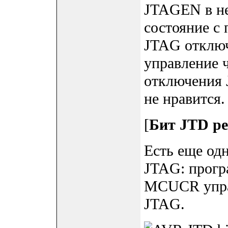
JTAGEN в н
состояние с
JTAG отключ
управление 
отключения
не нравится.
[
Бит JTD р
Есть еще од
JTAG: прогр
MCUCR упра
JTAG.