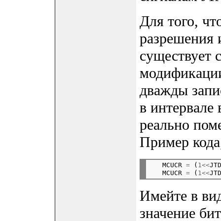
Для того, чт
разрешения 
существует 
модификации
дважды запи
в интервале 
реально пом
Пример кода
   MCUCR 
=
 (
1<<
JTD
   MCUCR 
=
 (
1<<
Имейте в вид
значение би