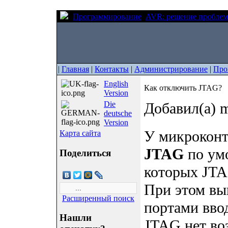
Программирование
AVR: решение проблем
|
Главная
|
Контакты
|
Администрирование
|
Про
English
Как отключить JTAG?
Version
Die
Добавил(а) m
deutsche
Version
У микрокон
Карта сайта
JTAG
по умо
Поделиться
которых JTA
При этом вы
Расширенный поиск
портами вво
Нашли
JTAG нет во