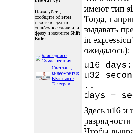
опечатку?
имеют тип
s
Пожалуйста,
Тогда, напр
сообщите об этом -
просто выделите
выдавать пре
ошибочное слово или
фразу и нажмите
Shift
in expression
Enter
.
ожидалось):
Блог одного
Сумасшествия
u16 days;
Светлана,
u32 secon
видеомонтаж
ВКонтакте
..
Телеграм
days = se
Здесь u16 и 
разрядности 
Чтобы выпра