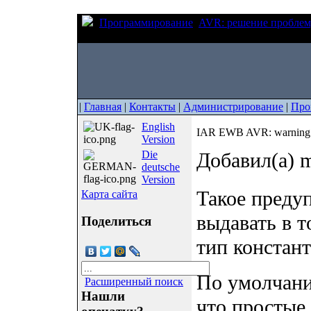
Программирование
AVR: решение проблем
overflow in expression
|
Главная
|
Контакты
|
Администрирование
|
Про
English
IAR EWB AVR: warning: i
Version
Die
Добавил(а) m
deutsche
Version
Такое преду
Карта сайта
выдавать в т
Поделиться
тип констан
По умолчани
Расширенный поиск
Нашли
что простые 