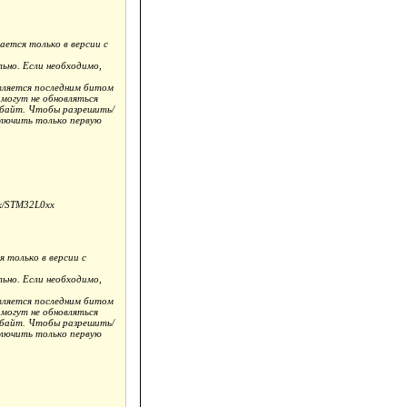
ется только в версии с
но. Если необходимо,
вляется последним битом
 могут не обновляться
обайт. Чтобы разрешить/
ключить только первую
x/STM32L0xx
только в версии с
но. Если необходимо,
вляется последним битом
 могут не обновляться
обайт. Чтобы разрешить/
ключить только первую