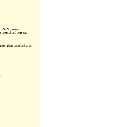
uSe Software
и командной строки.
но. Если необходимо,
.