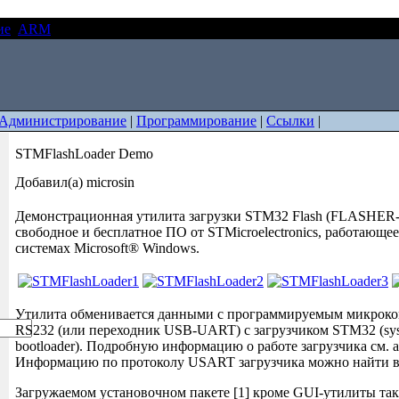
ие
ARM
STMFlashLoader Demo
Администрирование
|
Программирование
|
Ссылки
|
STMFlashLoader Demo
Добавил(а) microsin
Демонстрационная утилита загрузки STM32 Flash (FLASHER
свободное и бесплатное ПО от STMicroelectronics, работающе
системах Microsoft® Windows.
Утилита обменивается данными с программируемым микроко
RS232 (или переходник USB-UART) с загрузчиком STM32 (sy
bootloader). Подробную информацию о работе загрузчика см. 
Информацию по протоколу USART загрузчика можно найти в 
Загружаемом установочном пакете [1] кроме GUI-утилиты та