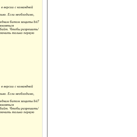
в версии с командной
но. Если необходимо,
едним битом защиты bit7
новляться
обайт. Чтобы разрешить/
ключить только первую
в версии с командной
но. Если необходимо,
едним битом защиты bit7
новляться
обайт. Чтобы разрешить/
ключить только первую