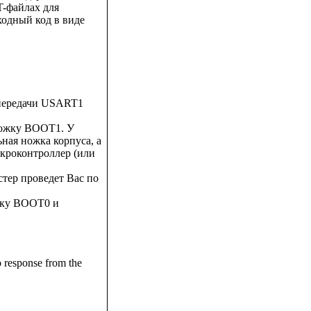
T-файлах для
ходный код в виде
передачи USART1
 ножку BOOT1. У
ая ножка корпуса, а
кроконтроллер (или
тер проведет Вас по
ожку BOOT0 и
esponse from the