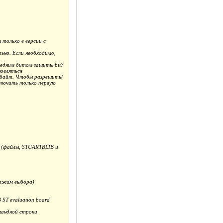
только в версии с
но. Если необходимо,
едним битом защиты bit7
новляться
обайт. Чтобы разрешить/
ключить только первую
L (файлы, STUARTBLIB и
режим выбора)
ST evaluation board
мандной строки