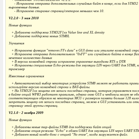
- Исправлена отправка дополнительных случайных байт в конце, если для STM32
выровненные данные.
- Исправлено стирание страниц/секторов меньших чем 10.
V2.2.0 - 3 мая 2010
Новые функции
+ Добавлена поддержка STM32F1xx Value line and XL density
+ Добавлена поддержка новых STM8L
Улучшения
+ Исправлена функция "removes FFs data" в GUI demo или утилите командной стр
+ Исправлена отправка дополнительного "0xFF" или случайного байта в конце flas
нечетное количество данных
+ В версии командной строки исправлено управление выходами RTS и DTR
+ Исправлены специальные Echo-режимы для эмуляции LIN через UART для STM8, к
трансивер
Известные ограничения
+ Автоматический выбор некоторых устройств STM8 может не работать правиль
используйте версию командной строки и BAT-файлы.
+ На STM32F1xx защита от записи последних страниц, которая управляется посл
в байте опций WPR3 работает правильно, однако окно GUI и чекбоксы могут не об
соответствующим образом на некоторых MCU с размером памяти больше 128 кил
запретить защиту от записи последних страниц, можно в GUI установить или от
страницу этой группы страниц.
V2.1.0 - 2 ноября 2009
Новые функции
+ Добавлены новые map-файлы STM8 для поддержки байт опций
+ Добавлена опция режима "Echo" в обмен UART для эмуляции LIN через UART ST
+ Добавлен новый комбо-бокс с опцией "No erase", когда загружается файл.