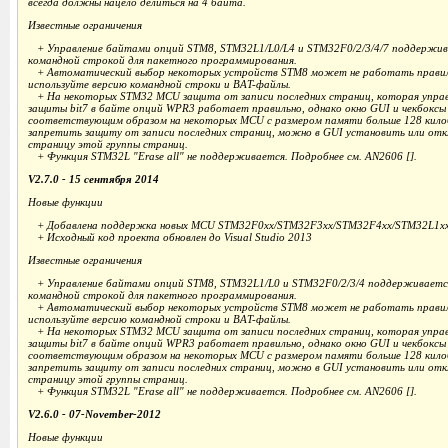
всегда должны нацело делиться на 4 байта.
Известные ограничения
+ Управление байтами опций STM8, STM32L1/L0/L4 и STM32F0/2/3/4/7 поддержива
командной строкой для пакетного программирования.
+ Автоматический выбор некоторых устройств STM8 может не работать правиль
используйте версию командной строки и BAT-файлы.
+ На некоторых STM32 MCU защита от записи последних страниц, которая упра
защиты bit7 в байте опций WPR3 работает правильно, однако окно GUI и чекбоксы
соответствующим образом на некоторых MCU с размером памяти больше 128 кил
запретить защиту от записи последних страниц, можно в GUI установить или от
страницу этой группы страниц.
+ Функция STM32L "Erase all" не поддерживается. Подробнее см. AN2606 [].
V2.7.0 - 15 сентября 2014
Новые функции
+ Добавлена поддержка новых MCU STM32F0xx/STM32F3xx/STM32F4xx/STM32L1x
+ Исходный код проекта обновлен до Visual Studio 2013
Известные ограничения
+ Управление байтами опций STM8, STM32L1/L0 и STM32F0/2/3/4 поддерживается 
командной строкой для пакетного программирования.
+ Автоматический выбор некоторых устройств STM8 может не работать правиль
используйте версию командной строки и BAT-файлы.
+ На некоторых STM32 MCU защита от записи последних страниц, которая упра
защиты bit7 в байте опций WPR3 работает правильно, однако окно GUI и чекбоксы
соответствующим образом на некоторых MCU с размером памяти больше 128 кил
запретить защиту от записи последних страниц, можно в GUI установить или от
страницу этой группы страниц.
+ Функция STM32L "Erase all" не поддерживается. Подробнее см. AN2606 [].
V2.6.0 - 07-November-2012
Новые функции