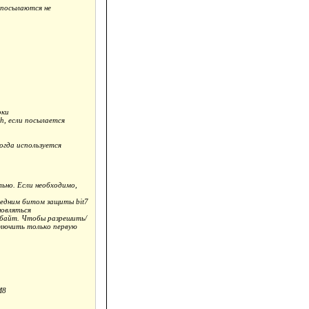
 посылаются не
оки
h, если посылается
огда используется
но. Если необходимо,
едним битом защиты bit7
новляться
обайт. Чтобы разрешить/
ключить только первую
M8