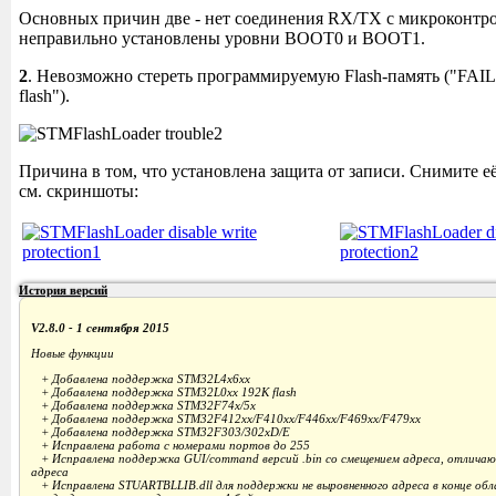
Основных причин две - нет соединения RX/TX с микроконтро
неправильно установлены уровни BOOT0 и BOOT1.
2
. Невозможно стереть программируемую Flash-память ("FAIL: 
flash").
Причина в том, что установлена защита от записи. Снимите её
см. скриншоты:
История версий
V2.8.0 - 1 сентября 2015
Новые функции
+ Добавлена поддержка STM32L4x6xx
+ Добавлена поддержка STM32L0xx 192K flash
+ Добавлена поддержка STM32F74x/5x
+ Добавлена поддержка STM32F412xx/F410xx/F446xx/F469xx/F479xx
+ Добавлена поддержка STM32F303/302xD/E
+ Исправлена работа с номерами портов до 255
+ Исправлена поддержка GUI/command версий .bin со смещением адреса, отличаю
адреса
+ Исправлена STUARTBLLIB.dll для поддержки не выровненного адреса в конце обла