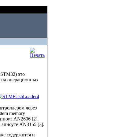
Sat, August 08 2026
-STM32) это
е на операционных
нтроллером через
stem memory
апноут AN2606 [2].
апноуте AN3155 [3].
кже содержится и