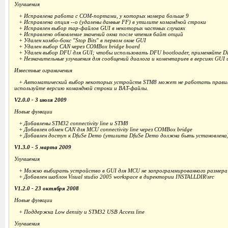
Улучшения
+ Исправлена работа с COM-портами, у которых номера больше 9
+ Исправлена опция --o (удалены данные FF) в утилите командной строки
+ Исправлен выбор map-файлов GUI в некоторых частных случаях
+ Исправлено обновление значений окна после чтения байт опций
+ Удален комбо-бокс "Stop Bits" в первом окне GUI
+ Удален выбор CAN через COMBox bridge board
+ Удален выбор DFU для GUI; чтобы использовать DFU bootloader, применяйте DF
+ Незначительные улучшения для сообщений диалога и коментариев в версиях GUI 
Известные ограничения
+ Автоматический выбор некоторых устройств STM8 может не работать правиль
используйте версию командной строки и BAT-файлы.
V2.0.0 - 3 июля 2009
Новые функции
+ Добавлены STM32 connectivity line и STM8
+ Добавлен обмен CAN для MCU connectivity line через COMBox bridge
+ Добавлен доступ к DfuSe Demo (утилита DfuSe Demo должна быть установлена)
V1.3.0 - 5 марта 2009
Улучшения
+ Можно выбирать устройство в GUI для MCU не запрограммированного размера
+ Добавлен шаблон Visual studio 2005 workspace в директории INSTALLDIR\src
V1.2.0 - 23 октября 2008
Новые функции
+ Поддержка Low density и STM32 USB Access line
Улучшения