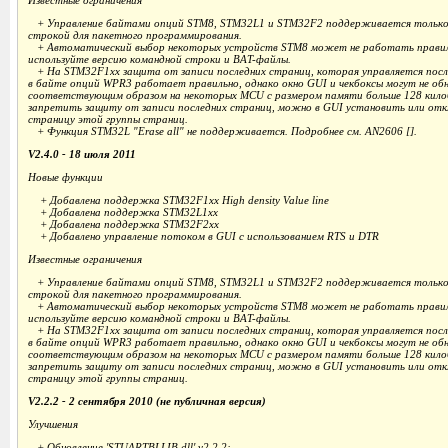
Известные ограничения
+ Управление байтами опций STM8, STM32L1 и STM32F2 поддерживается только 
строкой для пакетного программирования.
+ Автоматический выбор некоторых устройств STM8 может не работать правиль
используйте версию командной строки и BAT-файлы.
+ На STM32F1xx защита от записи последних страниц, которая управляется посл
в байте опций WPR3 работает правильно, однако окно GUI и чекбоксы могут не об
соответствующим образом на некоторых MCU с размером памяти больше 128 кил
запретить защиту от записи последних страниц, можно в GUI установить или от
страницу этой группы страниц.
+ Функция STM32L "Erase all" не поддерживается. Подробнее см. AN2606 [].
V2.4.0 - 18 июля 2011
Новые функции
+ Добавлена поддержка STM32F1xx High density Value line
+ Добавлена поддержка STM32L1xx
+ Добавлена поддержка STM32F2xx
+ Добавлено управление потоком в GUI с использованием RTS и DTR
Известные ограничения
+ Управление байтами опций STM8, STM32L1 и STM32F2 поддерживается только 
строкой для пакетного программирования.
+ Автоматический выбор некоторых устройств STM8 может не работать правиль
используйте версию командной строки и BAT-файлы.
+ На STM32F1xx защита от записи последних страниц, которая управляется посл
в байте опций WPR3 работает правильно, однако окно GUI и чекбоксы могут не об
соответствующим образом на некоторых MCU с размером памяти больше 128 кил
запретить защиту от записи последних страниц, можно в GUI установить или от
страницу этой группы страниц.
V2.2.2 - 2 сентября 2010 (не публичная версия)
Улучшения
+ Обновление 'STUARTBLLIB.dll' v2.2.2: