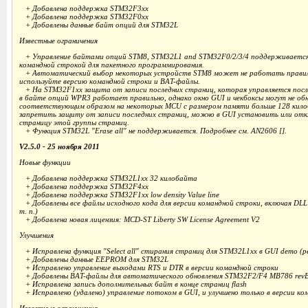
+ Добавлена поддержка STM32F3xx
+ Добавлена поддержка STM32F0xx
+ Добавлены данные байт опций для STM32L
Известные ограничения
+ Управление байтами опций STM8, STM32L1 and STM32F0/2/3/4 поддерживается 
командной строкой для пакетного программирования.
+ Автоматический выбор некоторых устройств STM8 может не работать правиль
используйте версию командной строки и BAT-файлы.
+ На STM32F1xx защита от записи последних страниц, которая управляется посл
в байте опций WPR3 работает правильно, однако окно GUI и чекбоксы могут не об
соответствующим образом на некоторых MCU с размером памяти больше 128 кил
запретить защиту от записи последних страниц, можно в GUI установить или от
страницу этой группы страниц.
+ Функция STM32L "Erase all" не поддерживается. Подробнее см. AN2606 [].
V2.5.0 - 25 ноября 2011
Новые функции
+ Добавлена поддержка STM32L1xx 32 килобайта
+ Добавлена поддержка STM32F4xx
+ Добавлена поддержка STM32F1xx low density Value line
+ Добавлены все файлы исходного кода для версии командной строки, включая DL
т. п.)
+ Добавлена новая лицензия: MCD-ST Liberty SW License Agreement V2
Улучшения
+ Исправлена функция "Select all" стирания страниц для STM32L1xx в GUI demo (
+ Добавлены данные EEPROM для STM32L
+ Исправлено управление выходами RTS и DTR в версии командной строки
+ Добавлены BAT-файлы для автоматического обновления STM32F2/F4 MB786 revB 
+ Исправлена запись дополнительных байт в конце страниц flash
+ Исправлено (удалено) управление потоком в GUI, и улучшено только в версии ко