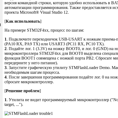
версия командной строки, которую удобно использовать в BA
автоматизации программирования. Также предоставляется ис
проекта Microsoft® Visual Studio 12.
и
[
Как использовать
]
t
На примере STM32F4xx, процесс по шагам:
1
. Подключите переходничок USB-USART к ножкам приема-
(PA10 RX, PA9 TX) или USART3 (PC11 RX, PC10 TX).
2
. Подайте лог. 1 (3.3V) на ножку BOOT0, и лог. 0 (GND) на
микроконтроллера STM32F4xx для BOOT0 выделена специальн
функция BOOT1 совмещена с ножкой порта PB2. Сбросьте ми
передерните у него питание).
3
. Запустите графическую утилиту STMFlashLoader Demo. Мас
необходимым шагам процесса.
4
. После завершения программирования подайте лог. 0 на н
сбросьте микроконтроллер.
[
Решение проблем
]
1
. Утилита не видит программируемый микроконтроллер ("No r
target, ...").