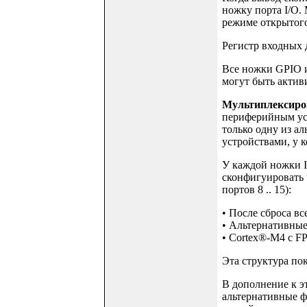
ножку порта I/O.
режиме открытого 
Регистр входных 
Все ножки GPIO и
могут быть актив
Мультиплексиров
периферийным уст
только одну из а
устройствами, у к
У каждой ножки I
сконфигуировать 
портов 8 .. 15):
• После сброса в
• Альтернативные
• Cortex®-M4 с 
Эта структура пок
В дополнение к э
альтернативные ф