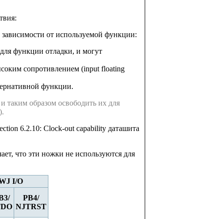
твия:
в зависимости от используемой функции:
для функции отладки, и могут
оким сопротивлением (input floating
ернативной функции.
и таким образом освободить их для
.
tion 6.2.10: Clock-out capability даташита
ает, что эти ножки не используются для
WJ I/O
B3/
PB4/
TDO
NJTRST