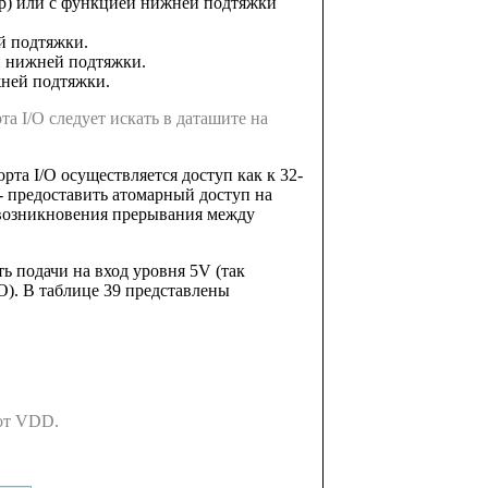
-up) или с функцией нижней подтяжки
й подтяжки.
и нижней подтяжки.
жней подтяжки.
а I/O следует искать в даташите на
та I/O осуществляется доступ как к 32-
 предоставить атомарный доступ на
 возникновения прерывания между
ь подачи на вход уровня 5V (так
O). В таблице 39 представлены
 от VDD.