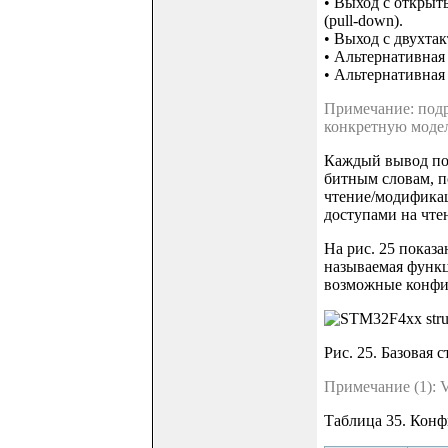
• Выход с открыт
(pull-down).
• Выход с двухта
• Альтернативная
• Альтернативная
Примечание: подр
конкретную моде
Каждый вывод пор
битным словам, п
чтение/модификац
доступами на чтен
На рис. 25 показа
называемая функци
возможные конфиг
Рис. 25. Базовая с
Примечание (1): 
Таблица 35. Конф