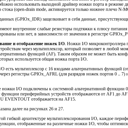
 Можно использовать выходной драйвер ножки порта в режиме дву
стока (open-drain mode, активируется только нижнее плечо N-MO
данных (GPIOx_IDR) защелкивает в себя данные, присутствующи
меют внутренние слабые резисторы подтяжки к плюсу питания (pu
ированы или нет, в зависимости от значения в регистре GPIOx
ание и отображение ножек I/O
. Ножки I/O микроконтроллера
ройствам через мультиплексор, который позволяет в любой мом
льтернативных функций (AF). Таким образом не может быть ко
оторых используется общая ножка порта I/O.
/O есть мультиплексор с 16 входами альтернативных функций (о
через регистры GPIOx_AFRL (для разрядов ножек портов 0 .. 7)
се ножки I/O подключены к системной альтернативной функции 0
 функции периферийных устройств отображаются от AF1 до AF
FPU EVENTOUT отображается на AF15.
азана далее на рисунках 26 и 27.
той гибкой архитектуре мультиплексирования I/O, каждое периф
ункции, отображенные на различные ножки I/O, чтобы оптимиз