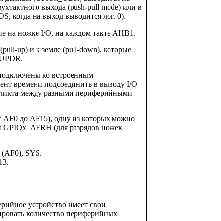
хтактного выхода (push-pull mode) или в
S, когда на выход выводится лог. 0).
е на ножке I/O, на каждом такте AHB1.
ll-up) и к земле (pull-down), которые
_PUPDR.
 подключены ко встроенным
ент времени подсоединить в выводу I/O
нфликта между разными периферийными
т AF0 до AF15), одну из которых можно
 и GPIOx_AFRH (для разрядов ножек
 (AF0), SYS.
13.
ерийное устройство имеет свои
ировать количество периферийных