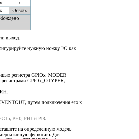
x
x
x
Освоб.
обождено
ли выход.
фигурируйте нужную ножку I/O как
омощью регистра GPIOx_MODER.
нно регистрами GPIOx_OTYPER,
FRH.
 EVENTOUT, путем подключения его к
C15, PH0, PH1 и PI8.
 даташите на определенную модель
льтернативную функцию. Для