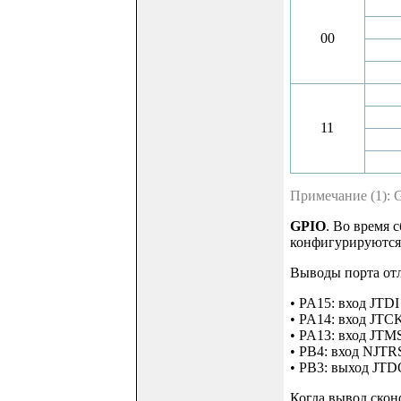
00
11
Примечание (1): GP
GPIO
. Во время 
конфигурируются 
Выводы порта отла
• PA15: вход JTDI 
• PA14: вход JTC
• PA13: вход JTM
• PB4: вход NJTRS
• PB3: выход JTDO
Когда вывод скон