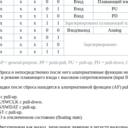
x
x
x
0
0
Вход
Плавающий вх
x
x
x
0
1
Вход
PU
x
x
x
1
0
Вход
PD
x
x
x
1
1
Зарезервировано (плавающий в
x
x
x
0
0
Вход/выход
Analog
x
x
x
0
1
x
x
x
1
0
Зарезервировано
x
x
x
1
1
 = general-purpose, PP = push-pull, PU = pull-up, PD = pull-down, OD
сброса и непосредственно после него альтернативные функции не
в режиме плавающего входа с высоким сопротивлением (input flo
дки после сброса находятся в альтернативной функции (AF) pull
с pull-up.
K/SWCLK с pull-down.
S/SWDAT с pull-up.
T с pull-up.
 в отключенном состоянии (floating state).
фигурирован как выход, записанное значение в регистр выход