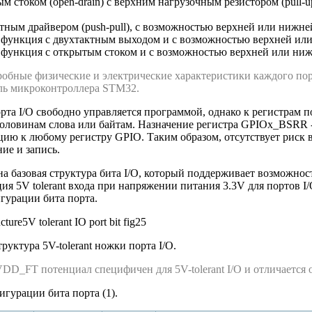
ым стоком (open-drain) с верхним нагрузочным резистором (pull
ктным драйвером (push-pull), с возможностью верхней или нижне
 функция с двухтактным выходом и с возможностью верхней ил
 функция с открытым стоком и с возможностью верхней или ни
обные физические и электрические характеристики каждого порт
ль микроконтроллера STM32.
та I/O свободно управляется программой, однако к регистрам пор
оловинам слова или байтам. Назначение регистра GPIOx_BSRR -
ию к любому регистру GPIO. Таким образом, отсутствует риск
ие и запись.
на базовая структура бита I/O, который поддерживает возможност
я 5V tolerant входа при напряжении питания 3.3V для портов I/
урации бита порта.
труктура 5V-tolerant ножки порта I/O.
VDD_FT потенциал специфичен для 5V-tolerant I/O и отличается
игурации бита порта (1).