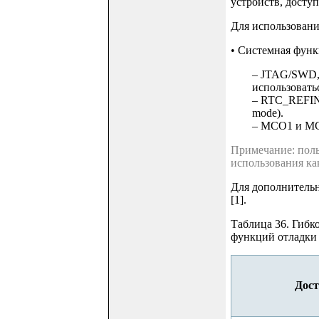
устройств, досту
Для использовани
• Системная функ
– JTAG/SWD, 
использовать
– RTC_REFIN:
mode).
– MCO1 и MC
Примечание: поль
использования ка
Для дополнительной
[1].
Таблица 36. Гибк
функций отладки 
Дост