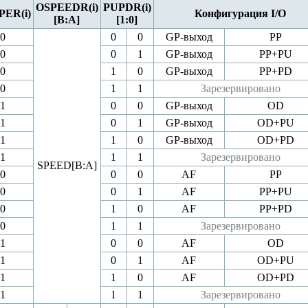
OSPEEDR(i)
PUPDR(i)
ER(i)
Конфигурация I/O
[B:A]
[1:0]
0
0
0
GP-выход
PP
0
0
1
GP-выход
PP+PU
0
1
0
GP-выход
PP+PD
0
1
1
Зарезервировано
1
0
0
GP-выход
OD
1
0
1
GP-выход
OD+PU
1
1
0
GP-выход
OD+PD
1
1
1
Зарезервировано
SPEED[B:A]
0
0
0
AF
PP
0
0
1
AF
PP+PU
0
1
0
AF
PP+PD
0
1
1
Зарезервировано
1
0
0
AF
OD
1
0
1
AF
OD+PU
1
1
0
AF
OD+PD
1
1
1
Зарезервировано