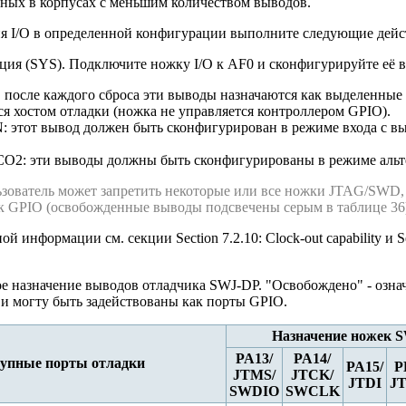
пных в корпусах с меньшим количеством выводов.
я I/O в определенной конфигурации выполните следующие дейс
ция (SYS). Подключите ножку I/O к AF0 и сконфигурируйте её 
после каждого сброса эти выводы назначаются как выделенные 
ся хостом отладки (ножка не управляется контроллером GPIO).
 этот вывод должен быть сконфигурирован в режиме входа с выс
O2: эти выводы должны быть сконфигурированы в режиме альт
зователь может запретить некоторые или все ножки JTAG/SWD, 
к GPIO (освобожденные выводы подсвечены серым в таблице 36)
 информации см. секции Section 7.2.10: Clock-out capability и Sec
ое назначение выводов отладчика SWJ-DP. "Освобождено" - означ
и могту быть задействованы как порты GPIO.
Назначение ножек
S
PA13/
PA14/
упные порты отладки
PA15/
P
JTMS/
JTCK/
JTDI
J
SWDIO
SWCLK