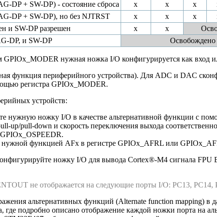
G-DP + SW-DP) - состояние сброса
x
x
x
AG-DP + SW-DP), но без NJTRST
x
x
x
ен и SW-DP разрешен
x
x
Осв
AG-DP, и SW-DP
Освобождено
м GPIOx_MODER нужная ножка I/O конфигурируется как вход и
вная функция периферийного устройства). Для ADC и DAC скон
мощью регистра GPIOx_MODER.
ерийных устройств:
те нужную ножку I/O в качестве альтернативной функции с п
pull-up/pull-down и скорость переключения выхода соответстве
 GPIOx_OSPEEDR.
 с нужной функцией AFx в регистре GPIOx_AFRL или GPIOx_A
нфигурируйте ножку I/O для вывода Cortex®-M4 сигнала FPU
TOUT не отображается на следующие порты I/O: PC13, PC14, P
ражения альтернативных функций (Alternate function mapping) в
, где подробно описано отображение каждой ножки порта на а