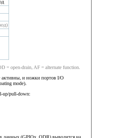
од
ход)
 = open-drain, AF = alternate function.
 активны, и ножки портов I/O
ating mode).
-up/pull-down:
ных данных (GPIOx_ODR) выводится на