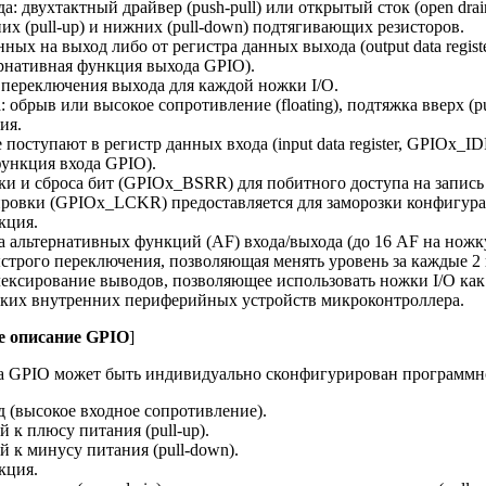
а: двухтактный драйвер (push-pull) или открытый сток (open dr
их (pull-up) и нижних (pull-down) подтягивающих резисторов.
ных на выход либо от регистра данных выхода (output data regi
ернативная функция выхода GPIO).
 переключения выхода для каждой ножки I/O.
: обрыв или высокое сопротивление (floating), подтяжка вверх (pul
ия.
поступают в регистр данных входа (input data register, GPIOx_I
функция входа GPIO).
вки и сброса бит (GPIOx_BSRR) для побитного доступа на запис
ровки (GPIOx_LCKR) предоставляется для заморозки конфигура
кция.
а альтернативных функций (AF) входа/выхода (до 16 AF на ножку
строго переключения, позволяющая менять уровень за каждые 2 
лексирование выводов, позволяющее использовать ножки I/O ка
ьких внутренних периферийных устройств микроконтроллера.
 описание GPIO
]
а GPIO может быть индивидуально сконфигурирован программно
 (высокое входное сопротивление).
й к плюсу питания (pull-up).
й к минусу питания (pull-down).
кция.