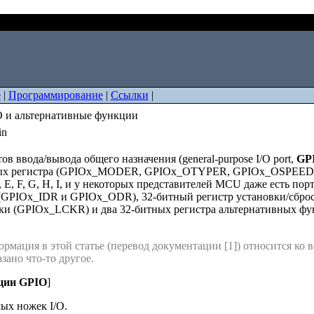
: GPIO и альтернативные функции
е
|
Программирование
|
Ссылки
|
 и альтернативные функции
in
ов ввода/вывода общего назначения (general-purpose I/O port,
GP
ых регистра (GPIOx_MODER, GPIOx_OTYPER, GPIOx_OSPEEDR 
, E, F, G, H, I, и у некоторых представителей MCU даже есть п
 (GPIOx_IDR и GPIOx_ODR), 32-битный регистр установки/сбро
вки (GPIOx_LCKR) и два 32-битных регистра альтернативных 
рмация в этой статье (перевод документации [1]) относится ко 
зано что-то другое.
ции GPIO
]
мых ножек I/O.