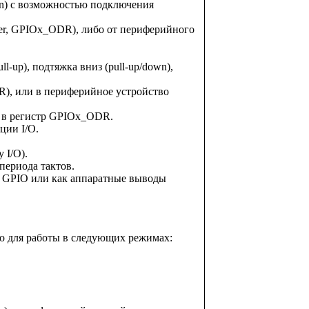
ain) с возможностью подключения
ster, GPIOx_ODR), либо от периферийного
l-up), подтяжка вниз (pull-up/down),
DR), или в периферийное устройство
ь в регистр GPIOx_ODR.
ции I/O.
 I/O).
периода тактов.
к GPIO или как аппаратные выводы
 для работы в следующих режимах: