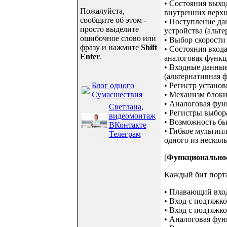
• Состояния выход
Пожалуйста,
внутренних верхн
сообщите об этом -
• Поступление дан
просто выделите
устройства (альт
ошибочное слово или
• Выбор скорости
фразу и нажмите
Shift
• Состояния входа
Enter
.
аналоговая функц
• Входные данные 
(альтернативная 
Блог одного
• Регистр устано
Сумасшествия
• Механизм блоки
• Аналоговая фун
Светлана,
• Регистры выбор
видеомонтаж
• Возможность бы
ВКонтакте
• Гибкое мультип
Телеграм
одного из нескол
[
Функциональное
Каждый бит порт
• Плавающий вход
• Вход с подтяжко
• Вход с подтяжко
• Аналоговая фун