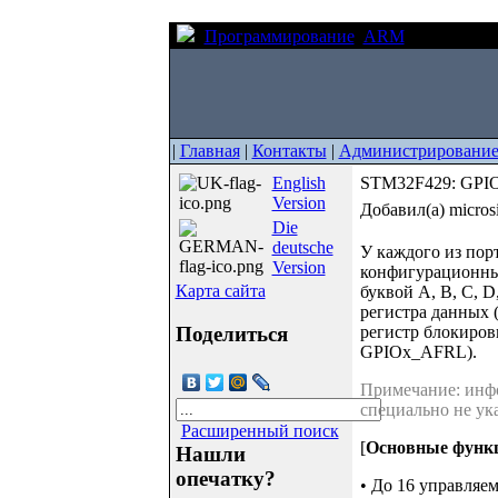
Программирование
ARM
STM32F429
|
Главная
|
Контакты
|
Администрировани
English
STM32F429: GPIO
Version
Добавил(а) micros
Die
deutsche
У каждого из порт
Version
конфигурационн
Карта сайта
буквой A, B, C, D
регистра данных
Поделиться
регистр блокиро
GPIOx_AFRL).
Примечание: инфо
специально не ука
Расширенный поиск
[
Основные функ
Нашли
опечатку?
• До 16 управляе