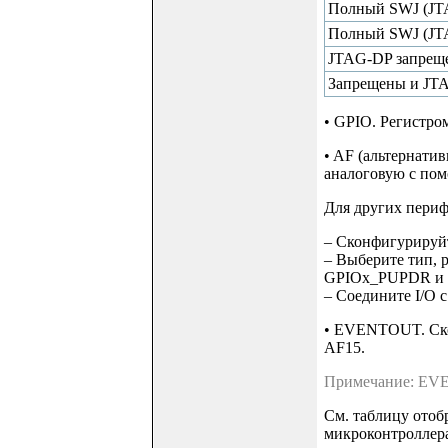
Полный SWJ (JTA
Полный SWJ (JT
JTAG-DP запрещ
Запрещены и JT
• GPIO. Регистро
• AF (альтернати
аналоговую с по
Для других периф
– Сконфигурируй
– Выберите тип, 
GPIOx_PUPDR и
– Соедините I/O
• EVENTOUT. Ско
AF15.
Примечание: EVEN
См. таблицу отоб
микроконтроллера