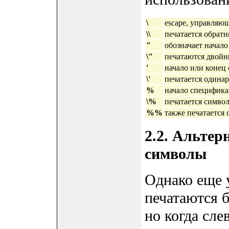
\
escape, управляю
\\
печатается обрат
"
обозначает начало
\"
печатаются двой
'
начало или конец
\'
печатается одина
%
начало специфик
\%
печатается симво
%%
также печатается
2.2. Альте
символы
Однако еще 
печатаются б
но когда сле