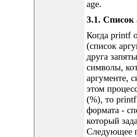
age.
3.1. Список
Когда printf
(список аргу
друга запяты
символы, ко
аргументе, с
этом процес
(%), то print
формата - с
который зада
Следующее п