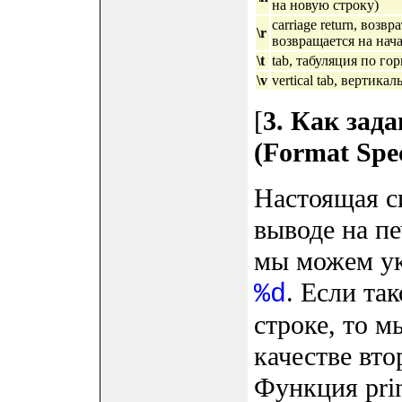
на новую строку)
carriage return, воз
\r
возвращается на нач
\t
tab, табуляция по го
\v
vertical tab, вертика
[
3. Как зад
(Format Spec
Настоящая си
выводе на п
мы можем ук
. Если та
%d
строке, то 
качестве вто
Функция prin