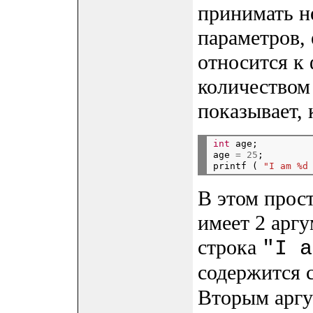
принимать н
параметров, 
относится к
количеством
показывает, 
int
 age;

age 
=
25
;

printf ( 
"I am %d
В этом прост
имеет 2 аргу
строка
"I a
содержится 
Вторым аргу