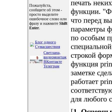
печать неких
Пожалуйста,
функции. "Ф
сообщите об этом -
просто выделите
что перед вы
ошибочное слово или
фразу и нажмите
Shift
параметры ф
Enter
.
по особым п
Блог одного
специальной
Сумасшествия
Светлана,
строкой фор
видеомонтаж
ВКонтакте
функция prin
Телеграм
заметке сдел
работает pri
соответству
для любого с
[
1. Основны