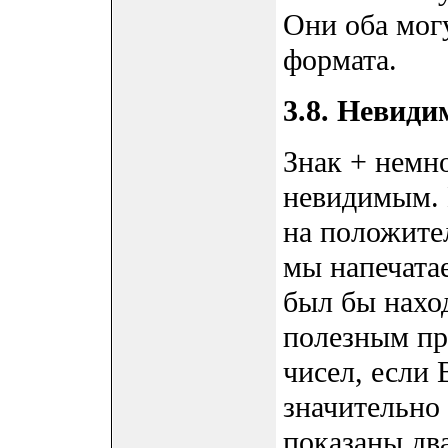
Они оба мог
формата.
3.8. Невид
Знак + немн
невидимым. 
на положител
мы напечатае
был бы нахо
полезным пр
чисел, если 
значительно
показаны дв