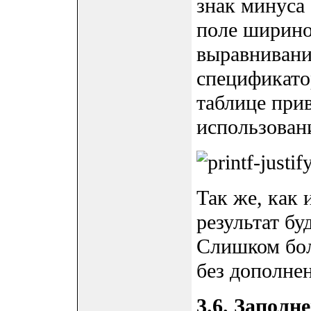
знак минуса 
поле ширино
выравнивани
спецификато
таблице при
использован
Так же, как 
результат бу
Слишком бол
без дополне
3.6. Запол