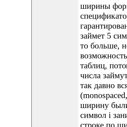
ширины форм
спецификато
гарантирован
займет 5 си
то больше, н
возможность
таблиц, пото
числа займут
так давно в
(monospaced,
ширину были 
символ i зан
строке по ш