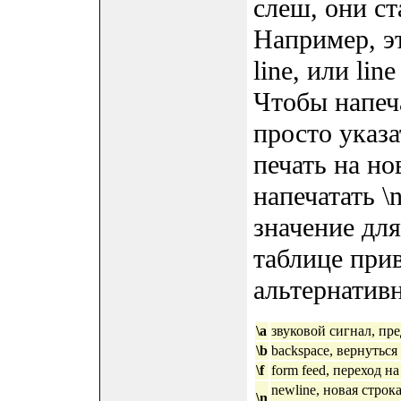
слеш, они с
Например, э
line, или lin
Чтобы напеч
просто указа
печать на н
напечатать \
значение для
таблице при
альтернатив
\a
звуковой сигнал, пре
\b
backspace, вернуться
\f
form feed, переход н
newline, новая строк
\n