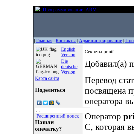
Программирование
ARM
Секреты printf
|
Главная
|
Контакты
|
Администрирование
|
Про
English
Секреты printf
Version
Die
Добавил(а) m
deutsche
Version
Перевод стать
Карта сайта
посвящена п
Поделиться
оператора в
Оператор
pr
Расширенный поиск
Нашли
C, которая 
опечатку?