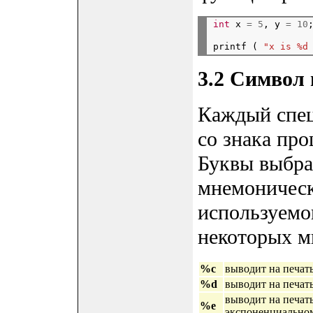
int
 x 
=
5
, y 
=
10
printf ( 
"x is %d
3.2 Символ 
Каждый спец
со знака про
Буквы выбра
мнемоническ
используемо
некоторых м
%c
выводит на печать
%d
выводит на печать
выводит на печать 
%e
экспоненциально