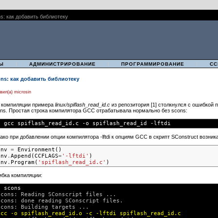
: как добавить библиотеку
|
|
|
Ы
АДМИНИСТРИРОВАНИЕ
ПРОГРАММИРОВАНИЕ
СС
ns: как добавить библиотеку
вил(а) microsin
 компиляции примера
linux/spiflash_read_id.c
из репозитория [1] столкнулся с ошибкой п
ns. Простая строка компилятора GCC отрабатывала нормально без scons:
$ 
ако при добавлении опции компилятора -lftdi к опциям GCC в скрипт SConstruct возник
env 
=
 Environment()

env
.
Append(CCFLAGS
=
'-lftdi'
)

env
.
Program(
'spiflash_read_id.c'
бка компиляции:
$ 
scons
scons: Reading SConscript files ...

scons: done reading SConscript files.

scons: Building targets ...
gcc -o spiflash_read_id.o -c -lftdi spiflash_read_id.c