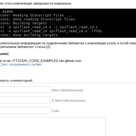
ле этого компиляция завершается нормально:
$ 
scons
scons: Reading SConscript files ...

scons: done reading SConscript files.

scons: Building targets ...

gcc -o spiflash_read_id.o -c spiflash_read_id.c

gcc -o spiflash_read_id spiflash_read_id.o -lftdi

олнительную информацию по подключению библиотек к компиляции scons и путей поиск
ключением библиотек" статьи [2].
ылки
]
har-in-air / FT2232H_CODE_EXAMPLES site:github.com.
Cons: погружаемся глубже
.
авить комментарий
Имя (обязательное)
E-Mail (обязательное)
Сайт