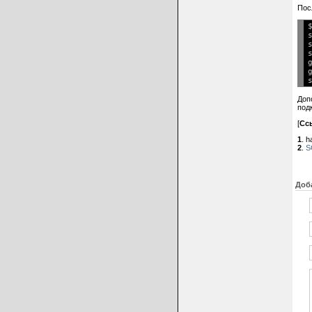
Пос
Доп
под
[
Сс
1
. 
2
.
S
Доб