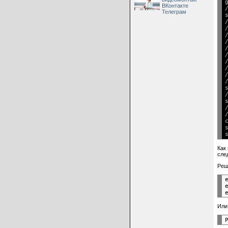
ВКонтакте
Телеграм
Как
сле
Реш
Или 