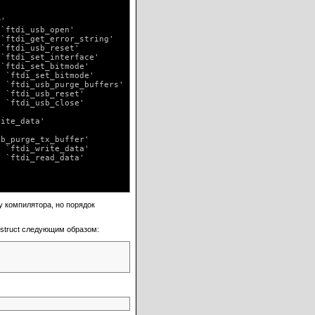
'

`ftdi_usb_open'

`ftdi_get_error_string'

`ftdi_usb_reset'

`ftdi_set_interface'

`ftdi_set_bitmode'

 `ftdi_set_bitmode'

 `ftdi_usb_purge_buffers'

 `ftdi_usb_reset'

 `ftdi_usb_close'

ite_data'

b_purge_tx_buffer'

 `ftdi_write_data'

 `ftdi_read_data'

у компилятора, но порядок
struct следующим образом: