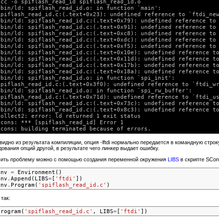

gcc -o spiflash_read_id spiflash_read_id.o

/bin/ld: spiflash_read_id.o: in function `main':

spiflash_read_id.c:(.text+0x23): undefined reference to `ftdi_new
/bin/ld: spiflash_read_id.c:(.text+0x79): undefined reference to 
/bin/ld: spiflash_read_id.c:(.text+0x91): undefined reference to 
/bin/ld: spiflash_read_id.c:(.text+0xc8): undefined reference to 
/bin/ld: spiflash_read_id.c:(.text+0xdc): undefined reference to 
/bin/ld: spiflash_read_id.c:(.text+0xf5): undefined reference to 
/bin/ld: spiflash_read_id.c:(.text+0x10e): undefined reference to
/bin/ld: spiflash_read_id.c:(.text+0x11d): undefined reference to
/bin/ld: spiflash_read_id.c:(.text+0x17b): undefined reference to
/bin/ld: spiflash_read_id.c:(.text+0x18a): undefined reference to
/bin/ld: spiflash_read_id.o: in function `spi_init':

spiflash_read_id.c:(.text+0x3f0): undefined reference to `ftdi_wr
/bin/ld: spiflash_read_id.o: in function `spi_rw_buffer':

spiflash_read_id.c:(.text+0x71d): undefined reference to `ftdi_us
/bin/ld: spiflash_read_id.c:(.text+0x73c): undefined reference to
/bin/ld: spiflash_read_id.c:(.text+0x8c3): undefined reference to
collect2: error: ld returned 1 exit status

scons: *** [spiflash_read_id] Error 1

 видно из результата компиляции, опция -lftdi нормально передается в командную строк
дования опций другой, в результате чего линкер выдает ошибку.
ить проблему можно с помощью создания переменной окружения
LIBS
в скрипте SCon
env 
=
 Environment()

env
.
Append(LIBS
=
[
'ftdi'
])

env
.
Program(
'spiflash_read_id.c'
так:
Program(
'spiflash_read_id.c'
, LIBS
=
[
'ftdi'