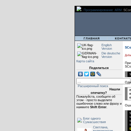
Программирование
ARM
SCons
|
|
ГЛАВНАЯ
КОНТАКТ
English
SCo
Version
Die deutsche
Доба
Version
Карта сайта
При
SCo
Поделиться
Одн
Расширенный поиск
Нашли
опечатку?
Пожалуйста, сообщите об
этом - просто выделите
ошибочное слово или фразу и
Оши
нажмите
Shift Enter
.
Блог одного
Сумасшествия
Светлана,
видеомонтаж