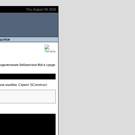
Thu, August 06 2026
|
ЫЛКИ
одключения библиотеки lftdi в среде
ала ошибка. Скрипт SConstruct: