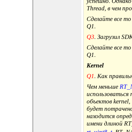
успешно. Однако
Thread, в чем пр
Сделайте все то
Q1.
Q3
. Загрузил SD
Сделайте все то
Q1.
Kernel
Q1
. Как правил
Чем меньше
RT_
использоваться 
объектов kernel,
будет потрачено
находится опред
имени длиной R
rt_uint8_t
. RT_N