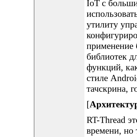
IoT с больш
использовать
утилиту упр
конфигуриро
применение 
библиотек д
функций, ка
стиле Andro
тачскрина, г
[
Архитекту
RT-Thread эт
времени, но