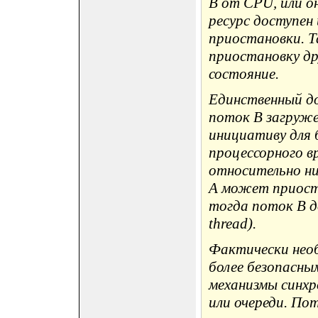
B от CPU, или о
ресурc доступен
приостановки. Т
приостановку др
состояние.
Единственный д
поток B загруже
инициативу для 
процессорного в
относительно н
A может приоста
тогда поток B д
thread).
Фактически нео
более безопасны
механизмы синхр
или очереди. По