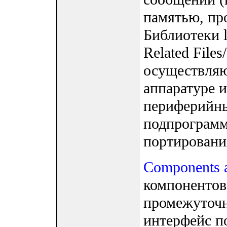
памятью, пр
Библиотеки l
Related File
осуществляю
аппаратуре и
периферийны
подпрограмм
портировани
Components a
компонентов
промежуточ
интерфейс по