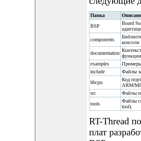
следующие д
Папка
Описан
Board Su
BSP
адаптаци
Библиот
components
консоли f
Контекс
documentation
функции 
examples
Примеры
include
Файлы за
Код пор
libcpu
ARM/MIP
src
Файлы ис
Файлы ск
tools
tool).
RT-Thread п
плат разраб