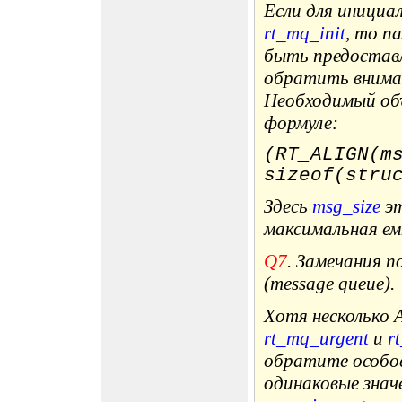
Если для инициа
rt_mq_init
, то п
быть предоставл
обратить внима
Необходимый об
формуле:
(RT_ALIGN(m
sizeof(stru
Здесь
msg_size
эт
максимальная ем
Q7
. Замечания п
(message queue).
Хотя несколько 
rt_mq_urgent
и
r
обратите особое
одинаковые знач