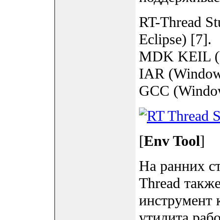
RT-Thread St
Eclipse) [7].
MDK KEIL (
IAR (Window
GCC (Window
[
Env Tool
]
На ранних с
Thread такж
инструмент 
утилита рабо