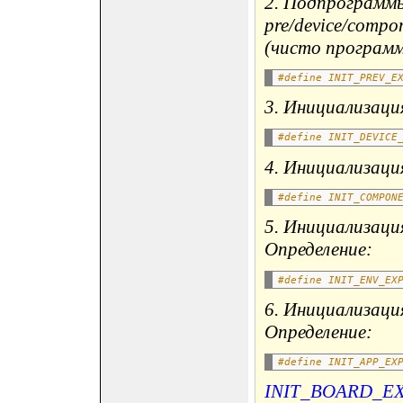
2. Подпрограмм
pre/device/compo
(чисто программ
#define INIT_PREV_E
3. Инициализаци
#define INIT_DEVICE
4. Инициализация 
#define INIT_COMPON
5. Инициализация
Определение:
#define INIT_ENV_EX
6. Инициализация
Определение:
#define INIT_APP_EX
INIT_BOARD_E