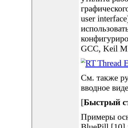
графического
user interfac
использоват
конфигуриро
GCC, Keil M
См. также ру
вводное виде
[
Быстрый с
Примеры ос
BluePill [10]