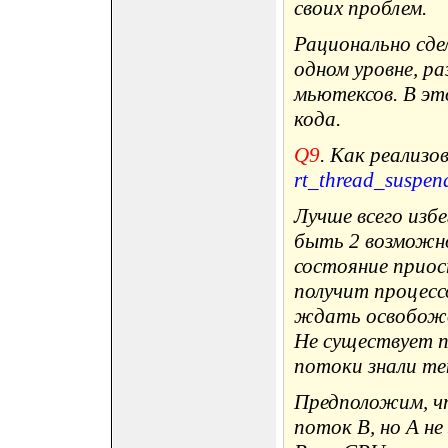
своих проблем.
Рационально сде
одном уровне, р
мьютексов. В эт
кода.
Q9
. Как реализ
rt_thread_suspen
Лучше всего изб
быть 2 возможно
состояние приост
получит процессо
ждать освобожде
Не существует п
потоки знали те
Предположим, ч
поток B, но A н