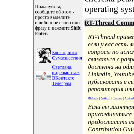
Пожалуйста,
operating sy
сообщите об этом -
просто выделите
RT-Thread Comm
ошибочное слово или
фразу и нажмите
Shift
Enter
.
RT-Thread приве
если у вас есть 
вопросы по испо
Блог одного
Сумасшествия
связаться с раз
доступна на офиц
Светлана,
видеомонтаж
LinkedIn, Youtu
ВКонтакте
публиковать в се
Телеграм
репозитория или
Website
|
Github
|
Twitter
|
Linked
Если вы заинтер
присоединиться 
предоставить св
Contribution Guide