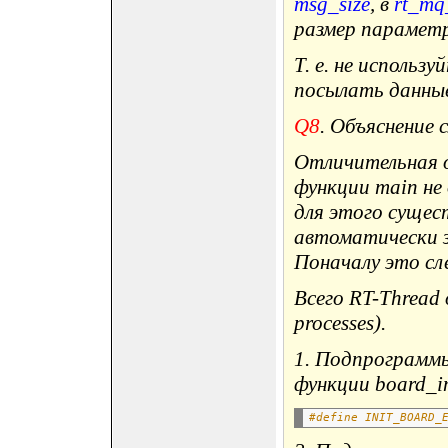
msg_size
, в
rt_mq
размер параметра
Т. е. не исполь
посылать данные
Q8
. Объяснение
Отличительная о
функции main не
для этого сущес
автоматически 
Поначалу это сл
Всего RT-Thread 
processes).
1. Подпрограммы
функции board_in
#define INIT_BOARD_