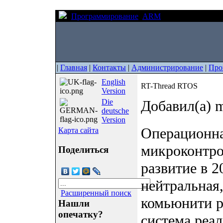
Программирование
ARM
RT-Thread RTOS
|
Главная
|
Контакты
|
Администрирование
|
Про
English
RT-Thread RTOS
Version
Die
Добавил(а) m
deutsche
Version
Операционна
Карта сайта
микроконтр
Поделиться
развитие в 2
нейтральная
Расширенный поиск
комьюнити р
Нашли
опечатку?
система реал