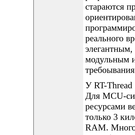
стараются п
ориентирова
программиро
реального вр
элегантным,
модульным и
требоывания
У RT-Thread 
Для MCU-си
ресурсами в
только 3 кил
RAM. Много