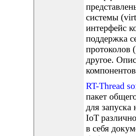
представлен
системы (virt
интерфейс к
поддержка с
протоколов (
другое. Опи
компонентов 
RT-Thread so
пакет общег
для запуска 
IoT различно
в себя доку