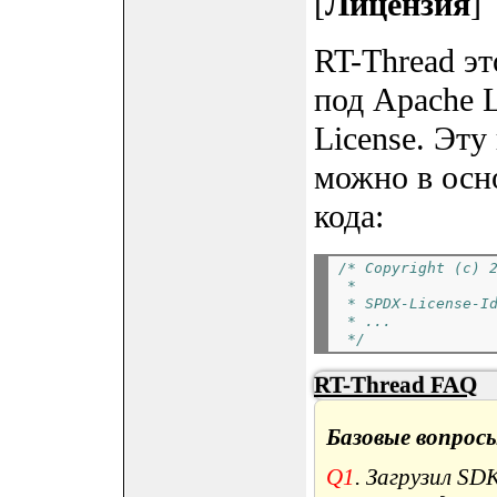
[
Лицензия
]
RT-Thread э
под Apache Li
License. Эт
можно в осн
кода:
/* Copyright (c) 
 *
 * SPDX-License-I
 * ...
 */
RT-Thread FAQ
Базовые вопрос
Q1
. Загрузил SD