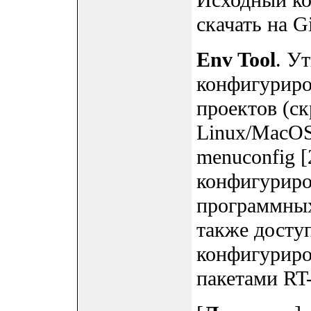
Исходный ко
скачать на Gi
Env Tool
. У
конфигуриро
проектов (с
Linux/MacOS
menuconfig [
конфигуриро
программных
также досту
конфигуриро
пакетами RT-