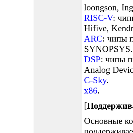
loongson, Ing
RISC-V
: чи
Hifive, Kendr
ARC
: чипы 
SYNOPSYS.
DSP
: чипы 
Analog Devic
C-Sky
.
x86
.
[
Поддержив
Основные ко
поддерживае