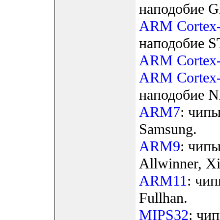
наподобие G
ARM Cortex
наподобие S
ARM Cortex
ARM Cortex
наподобие N
ARM7
: чип
Samsung.
ARM9
: чип
Allwinner, X
ARM11
: чи
Fullhan.
MIPS32
: чи