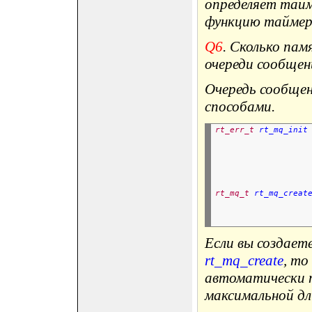
определяет тайм
функцию таймер
Q6
. Сколько па
очереди сообщен
Очередь сообще
способами.
rt_err_t
rt_mq_init
rt_mq_t
rt_mq_creat
Если вы создает
rt_mq_create
, то
автоматически 
максимальной дл