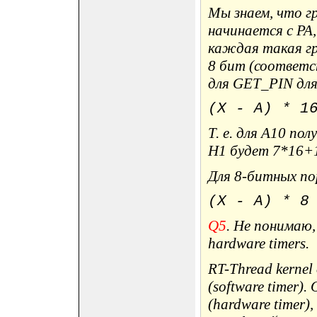
Мы знаем, что г
начинается с PA,
каждая такая гр
8 бит (соответс
для GET_PIN дл
(X - A) * 1
Т. е. для A10 по
H1 будет 7*16+
Для 8-битных по
(X - A) * 8
Q5
. Не понимаю, 
hardware timers.
RT-Thread kerne
(software timer)
(hardware timer