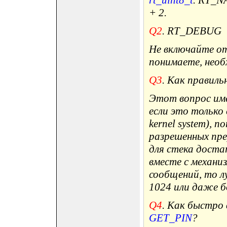
+ 2.
Q2
. RT_DEBUG
Не включайте отл
понимаете, необ
Q3
. Как правиль
Этот вопрос им
если это только
kernel system), п
разрешенных пр
для стека доста
вместе с механиз
сообщений, то л
1024 или даже 
Q4
. Как быстро
GET_PIN
?