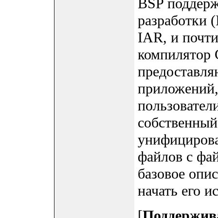
BSP поддерж
разработки (
IAR, и почт
компилятор
предоставля
приложений,
пользователи
собственный
унифицирова
файлов с ф
базовое опи
начать его и
[
Поддержив