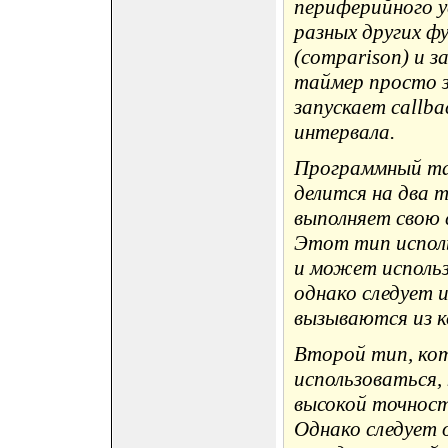
периферийного ус
разных других ф
(comparison) и з
таймер просто з
запускает callb
интервала.
Программный та
делится на два т
выполняет свою c
Этот тип исполь
и может использ
однако следует и
вызываются из к
Второй тип, ко
использоваться,
высокой точност
Однако следует