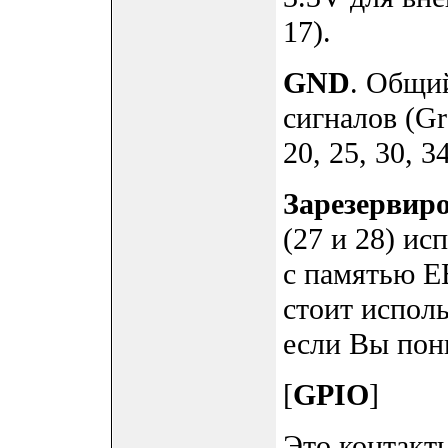
17).
GND
. Общий
сигналов (Gr
20, 25, 30, 3
Зарезервир
(27 и 28) и
с памятью E
стоит исполь
если Вы пони
[
GPIO
]
Это контакты