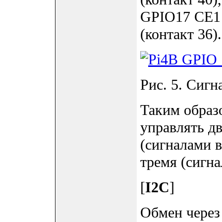
GPIO17 CE1 
(контакт 36).
Рис. 5. Сигн
Таким образ
управлять д
(сигналами 
тремя (сигн
[
I2C
]
Обмен через