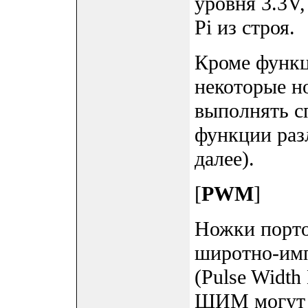
уровня 3.3V,
Pi из строя.
Кроме функц
некоторые н
выполнять с
функции раз
далее).
[
PWM
]
Ножки порто
широтно-им
(Pulse Widt
ШИМ могут 