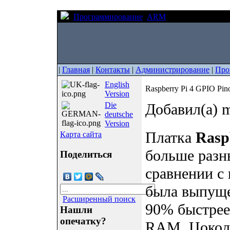
Программирование
ARM
Raspberry Pi 4 GP
|
Главная
|
Контакты
|
Администрирование
|
Про
English
Raspberry Pi 4 GPIO Pin
Version
Die
Добавил(а) m
deutsche
Version
Платка
Rasp
Карта сайта
больше разн
Поделиться
сравнении с
была выпуще
Расширенный поиск
90% быстрее
Нашли
опечатку?
RAM. Цоколе