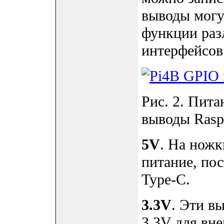
выводы могу
функции раз
интерфейсов
Рис. 2. Пита
выводы Raspb
5V
. На ножк
питание, по
Type-C.
3.3V
. Эти в
3.3V для вне