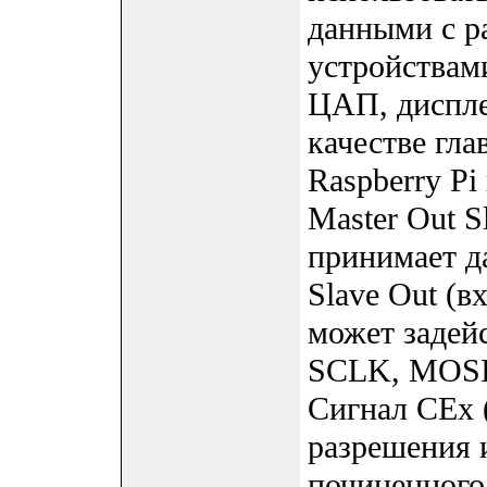
данными с 
устройствам
ЦАП, дисплея
качестве гла
Raspberry Pi
Master Out S
принимает да
Slave Out (в
может задей
SCLK, MOSI,
Сигнал CEx 
разрешения 
починенного 