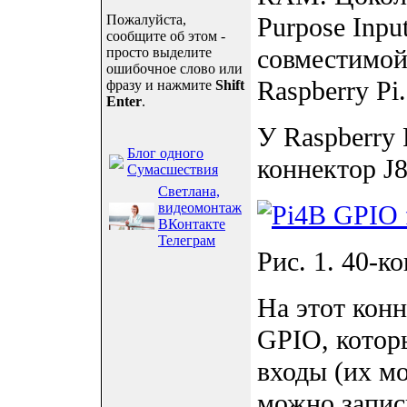
Пожалуйста,
Purpose Inpu
сообщите об этом -
совместимо
просто выделите
ошибочное слово или
Raspberry Pi.
фразу и нажмите
Shift
Enter
.
У Raspberry 
Блог одного
коннектор J8 
Сумасшествия
Светлана,
видеомонтаж
ВКонтакте
Телеграм
Рис. 1. 40-к
На этот кон
GPIO, котор
входы (их м
можно записы