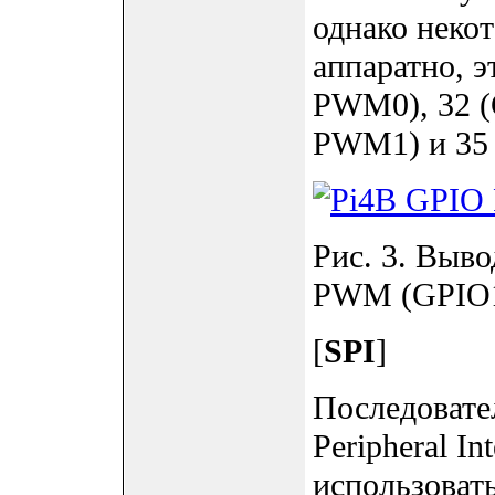
однако нек
аппаратно, э
PWM0), 32 (
PWM1) и 35 
Рис. 3. Выв
PWM (GPIO1
[
SPI
]
Последовате
Peripheral In
использоват