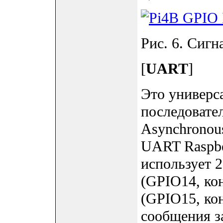
Рис. 6. Сигн
[
UART
]
Это универс
последовате
Asynchronous
UART Raspbe
использует 
(GPIO14, ко
(GPIO15, ко
сообщения з