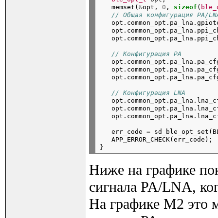
   memset(
&
opt, 
0
, 
sizeof
(
ble_
// Общая конфигурация PA/LN
   opt.common_opt.pa_lna.gpiot
   opt.common_opt.pa_lna.ppi_c
   opt.common_opt.pa_lna.ppi_c
// Конфигурация PA
   opt.common_opt.pa_lna.pa_cf
   opt.common_opt.pa_lna.pa_cf
   opt.common_opt.pa_lna.pa_cf
// Конфигурация LNA
   opt.common_opt.pa_lna.lna_c
   opt.common_opt.pa_lna.lna_c
   opt.common_opt.pa_lna.lna_c
   err_code 
=
 sd_ble_opt_set(B
   APP_ERROR_CHECK(err_code);

Ниже на графике по
сигнала PA/LNA, ког
На графике M2 это м