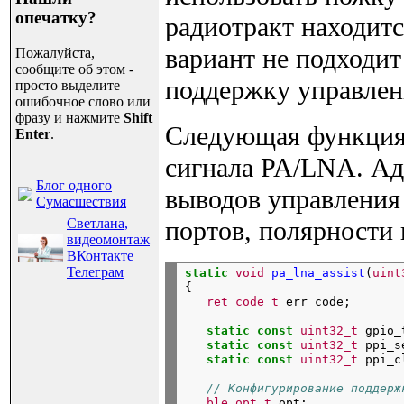
опечатку?
радиотракт находитс
вариант не подходит
Пожалуйста,
сообщите об этом -
поддержку управлен
просто выделите
ошибочное слово или
фразу и нажмите
Shift
Следующая функция 
Enter
.
сигнала PA/LNA. Ад
Блог одного
выводов управления 
Сумасшествия
Светлана,
портов, полярности и
видеомонтаж
ВКонтакте
Телеграм
static
void
pa_lna_assist
(
uint
{

ret_code_t
static
const
uint32_t
 gpio_
static
const
uint32_t
 ppi_s
static
const
uint32_t
 ppi_c
// Конфигурирование поддерж
ble_opt_t
 opt;
