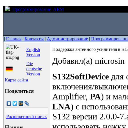
Программирование
ARM
Поддержка антенного усилител
|
Главная
|
Контакты
|
Администрирование
|
Программировани
Поддержка антенного усилителя в S1
English
Version
Добавил(а) microsin
Die
deutsche
Version
S132
SoftDevice
для 
Карта сайта
включения/выключен
Поделиться
Amplifier,
PA
) и ма
LNA
) с использова
S132 версии 2.0.0-7
Расширенный поиск
использовать ножку
Нашли