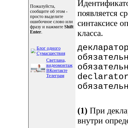
Идентификатор
Пожалуйста,
появляется ср
сообщите об этом -
просто выделите
синтаксисе о
ошибочное слово или
фразу и нажмите
Shift
класса.
Enter
.
декларато
Блог одного
Сумасшествия
обязатель
Светлана,
обязатель
видеомонтаж
ВКонтакте
declarato
Телеграм
обязате
(2
(1)
При декла
внутри опреде