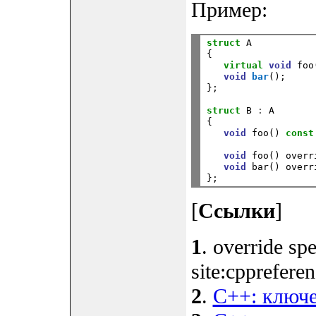
Пример:
struct
 A

{

virtual
void
 foo(
void
bar
();

};

struct
 B 
:
 A

{

void
 foo() 
const
void
 foo() overr
void
 bar() overr
[
Ссылки
]
1
. override sp
site:cpprefere
2
.
C++: ключев