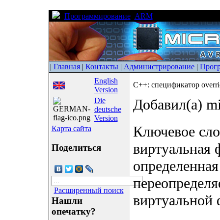
Программирование
ARM
C++: спецификатор
|
Главная
|
Контакты
|
Администрирование
|
Прог
English
C++: спецификатор overri
Version
Die
Добавил(а) m
deutsche
Version
Ключевое сл
Карта сайта
виртуальная 
Поделиться
определенная 
переопределяе
Расширенный поиск
виртуальной 
Нашли
опечатку?