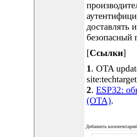
производит
аутентифици
доставлять и
безопасный 
[
Ссылки
]
1
. OTA update
site:techtarge
2
.
ESP32: об
(OTA)
.
Добавить комментари