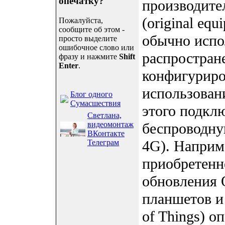
опечатку?
производите
(original eq
Пожалуйста,
сообщите об этом -
обычно испо
просто выделите
ошибочное слово или
распростран
фразу и нажмите
Shift
Enter
.
конфигуриро
использовани
Блог одного
Сумасшествия
этого подкл
Светлана,
видеомонтаж
беспроводну
ВКонтакте
4G). Наприм
Телеграм
приобретенн
обновления 
планшетов и
of Things) о