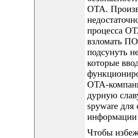
OTA. Произ
недостаточн
процесса OT
взломать ПО
подсунуть н
которые вво
функциониро
OTA-компани
дурную славу
spyware для
информации 
Чтобы избеж