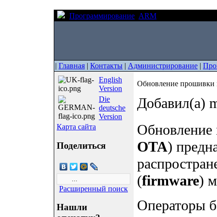
Программирование
ARM
Обновление про
|
Главная
|
Контакты
|
Администрирование
|
Про
English
Обновление прошивки 
Version
Die
Добавил(а) m
deutsche
Version
Обновление п
Карта сайта
OTA
) предн
Поделиться
распростран
(
firmware
) 
Расширенный поиск
Операторы б
Нашли