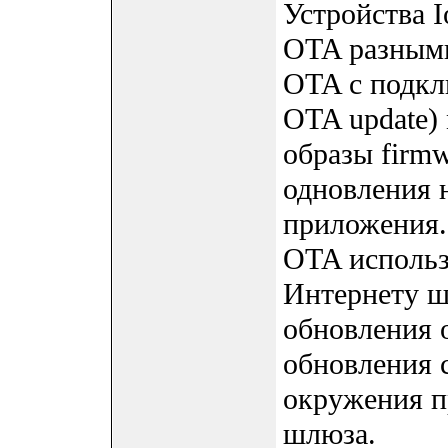
Устройства 
OTA разными
OTA с подклю
OTA update)
образы firmw
одновления 
приложения.
OTA исполь
Интернету ш
обновления о
обновления 
окружения п
шлюза.