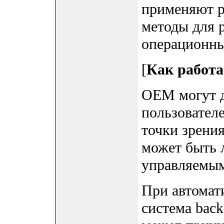
применяют р
методы для 
операционны
[
Как работ
OEM могут д
пользовател
точки зрени
может быть 
управляемы
При автомат
система bac