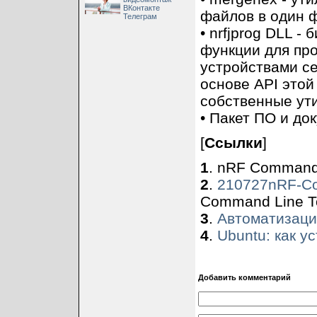
ВКонтакте
файлов в один 
Телеграм
• nrfjprog DLL -
функции для пр
устройствами с
основе API этой
собственные ут
• Пакет ПО и до
[
Ссылки
]
1
. nRF Command 
2
.
210727nRF-Co
Command Line To
3
.
Автоматизаци
4
.
Ubuntu: как у
Добавить комментарий