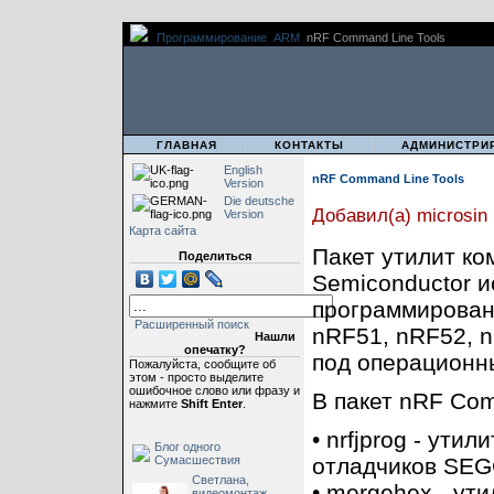
Программирование
ARM
nRF Command Line Tools
|
|
|
ГЛАВНАЯ
КОНТАКТЫ
АДМИНИСТРИ
English
nRF Command Line Tools
Version
Die deutsche
Добавил(а) microsin
Version
Карта сайта
Пакет утилит ком
Поделиться
Semiconductor и
программировани
Расширенный поиск
nRF51, nRF52, n
Нашли
опечатку?
под операционн
Пожалуйста, сообщите об
этом - просто выделите
ошибочное слово или фразу и
В пакет nRF Com
нажмите
Shift Enter
.
• nrfjprog - ут
Блог одного
Сумасшествия
отладчиков SEG
Светлана,
• mergehex - ут
видеомонтаж