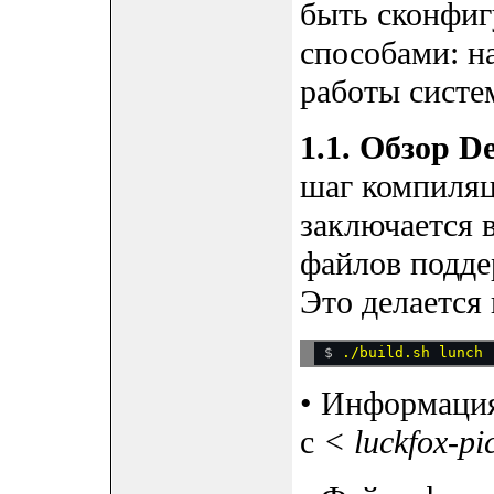
быть сконфиг
способами: н
работы систе
1.1. Обзор De
шаг компиляц
заключается 
файлов поддер
Это делается
$ 
• Информация
с
< luckfox-p