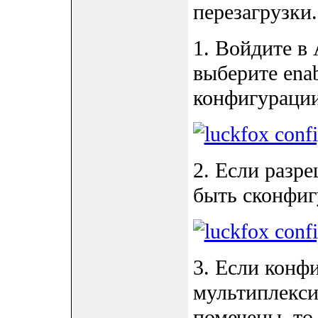
перезагрузки.
1. Войдите в
выберите enab
конфигураци
2. Если разр
быть сконфиг
3. Если конф
мультиплекси
помечены, то