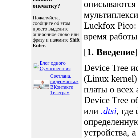
описываются 
опечатку?
мультиплекси
Пожалуйста,
Luckfox Pico:
сообщите об этом -
просто выделите
время работы 
ошибочное слово или
фразу и нажмите
Shift
Enter
.
[
1. Введение
]
Блог одного
Device Tree 
Сумасшествия
Светлана,
(Linux kerne
видеомонтаж
платы о всех
ВКонтакте
Телеграм
Device Tree 
или
.dtsi
, где
определенну
устройства, 