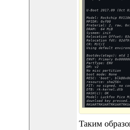
U-Boot 2017.09 (Oct 0
Model: Rockchip RV1106
MPIDR: 0xf00

PreSerial: 2, raw, 0xf
DRAM:  64 MiB

Sysmem: init

Relocation Offset: 03d
Relocation fdt: 02df9f
CR: M/C/I

Using default environ
Bootdev(atags): mtd 1

ENVF: Primary 0x000000
PartType: ENV

DM: v2

No misc partition

boot mode: None

RESC: 'boot', blk@0x00
resource: sha256+

FIT: no signed, no con
DTB: rk-kernel.dtb

HASH(c): OK

Model: Luckfox Pico Mi
download key pressed.
Таким образо