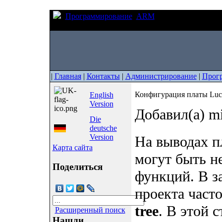
Программирование
ARM
Конфигурация пла
config
|
Главная
|
Контакты
|
Администрирование
|
Прог
Конфигурация платы Luck
English
Version
Добавил(а) m
Die
deutsche
Version
На выводах п
Карта сайта
могут быть н
Поделиться
функций. В з
проекта част
tree
. В этой 
Расширенный поиск
Нашли