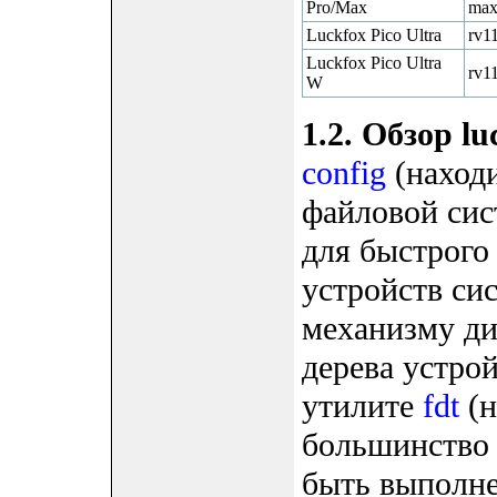
Pro/Max
max
Luckfox Pico Ultra
rv11
Luckfox Pico Ultra
rv11
W
1.2. Обзор lu
config
(находи
файловой сис
для быстрого
устройств сис
механизму д
дерева устрой
утилите
fdt
(н
большинство 
быть выполн