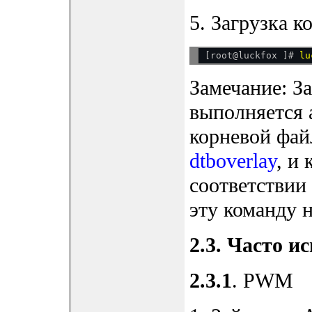
5. Загрузка к
[root@luckfox ]# 
Замечание: З
выполняется 
корневой фай
dtboverlay
, и
соответствии
эту команду 
2.3. Часто 
2.3.1
. PWM