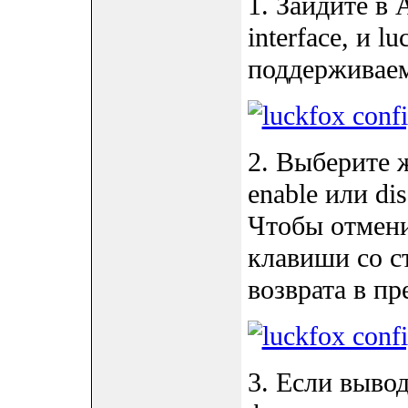
1. Зайдите в
interface, и l
поддерживае
2. Выберите 
enable или di
Чтобы отмени
клавиши со с
возврата в п
3. Если выво