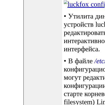
• Утилита ди
устройств luc
редактирова
интерактивно
интерфейса.
• В файле
/etc
конфигураци
могут редакт
конфигурации
старте корне
filesystem) Li