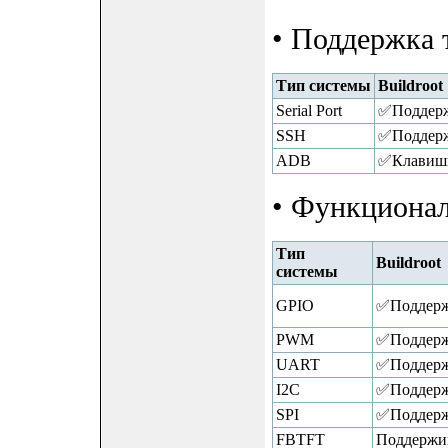
• Поддержка 
Тип системы
Buildroot
Serial Port
✅Поддерж
SSH
✅Поддерж
ADB
✅Клавиши 
• Функциона
Тип
Buildroot
системы
GPIO
✅Поддерж
PWM
✅Поддерж
UART
✅Поддерж
I2C
✅Поддерж
SPI
✅Поддерж
FBTFT
Поддержива