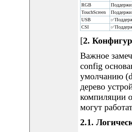
RGB
Поддержива
TouchScreen
Поддержива
USB
✅Поддерж
CSI
✅Поддерж
[
2. Конфигур
Важное замеч
config основа
умолчанию (def
дерево устро
компиляции о
могут работа
2.1. Логичес