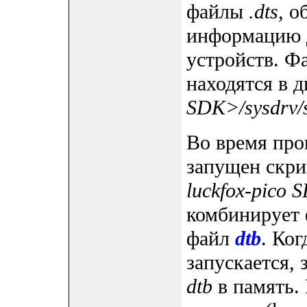
файлы
.dts
, 
информацию 
устройств. Фа
находятся в 
SDK>/sysdrv/s
Во время про
запущен скр
luckfox-pico 
комбинирует
файл
dtb
. Ког
запускается, 
dtb
в память. 