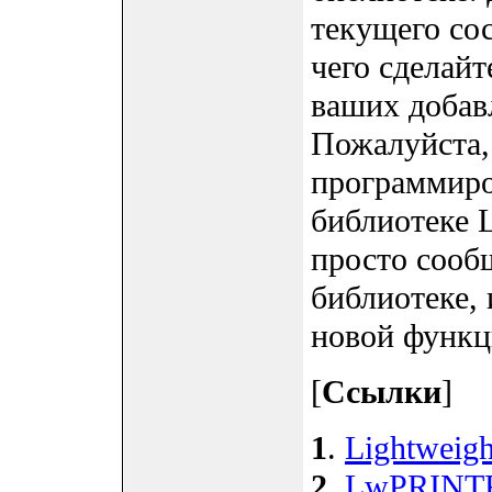
текущего сос
чего сделайте
ваших добав
Пожалуйста,
программиро
библиотеке 
просто сооб
библиотеке,
новой функц
[
Ссылки
]
1
.
Lightweigh
2
.
LwPRINTF 