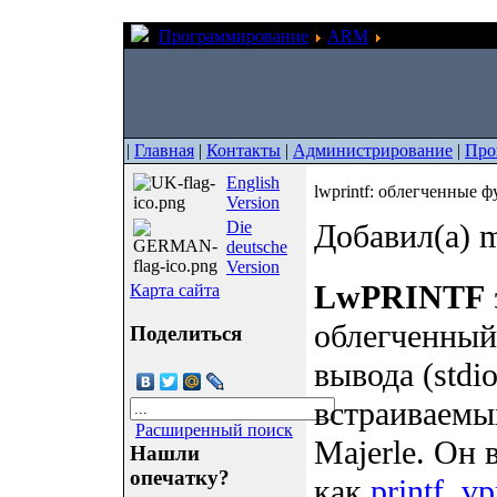
Программирование
ARM
lwprintf: облег
|
Главная
|
Контакты
|
Администрирование
|
Про
English
lwprintf: облегченные фу
Version
Die
Добавил(а) m
deutsche
Version
LwPRINTF
Карта сайта
облегченный
Поделиться
вывода (stdi
встраиваемых
Расширенный поиск
Majerle. Он 
Нашли
опечатку?
как
printf
,
vp