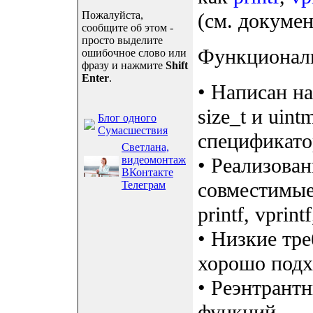
Пожалуйста,
(см. докумен
сообщите об этом -
просто выделите
Функционал
ошибочное слово или
фразу и нажмите
Shift
Enter
.
• Написан на
size_t и uin
Блог одного
Сумасшествия
спецификато
Светлана,
видеомонтаж
• Реализова
ВКонтакте
совместимые
Телеграм
printf, vprintf
• Низкие тре
хорошо подх
• Реэнтрантн
функций.